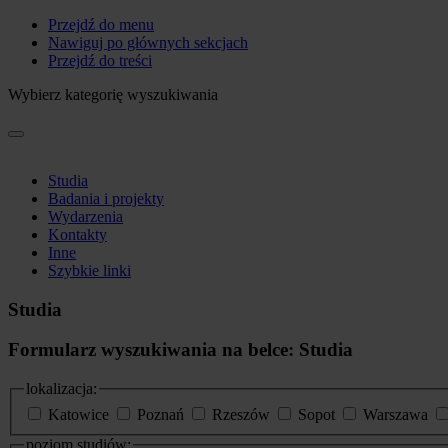
Przejdź do menu
Nawiguj po głównych sekcjach
Przejdź do treści
Wybierz kategorię wyszukiwania
Studia
Badania i projekty
Wydarzenia
Kontakty
Inne
Szybkie linki
Studia
Formularz wyszukiwania na belce: Studia
lokalizacja:
Katowice
Poznań
Rzeszów
Sopot
Warszawa
poziom studiów: