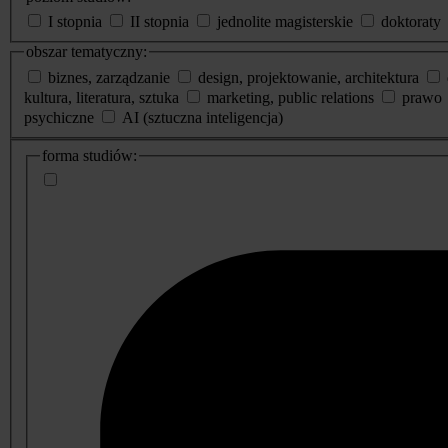
I stopnia
II stopnia
jednolite magisterskie
doktoraty
obszar tematyczny:
biznes, zarządzanie
design, projektowanie, architektura
kultura, literatura, sztuka
marketing, public relations
prawo
psychiczne
AI (sztuczna inteligencja)
dodatkowe
forma studiów:
informacje
o
studiach