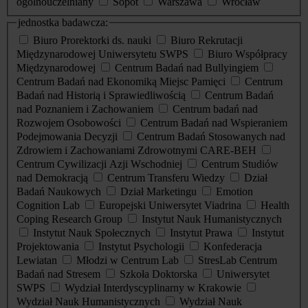
ogólnouczelniany
Sopot
Warszawa
Wrocław
jednostka badawcza:
Biuro Prorektorki ds. nauki
Biuro Rekrutacji
Międzynarodowej Uniwersytetu SWPS
Biuro Współpracy
Międzynarodowej
Centrum Badań nad Bullyingiem
Centrum Badań nad Ekonomiką Miejsc Pamięci
Centrum
Badań nad Historią i Sprawiedliwością
Centrum Badań
nad Poznaniem i Zachowaniem
Centrum badań nad
Rozwojem Osobowości
Centrum Badań nad Wspieraniem
Podejmowania Decyzji
Centrum Badań Stosowanych nad
Zdrowiem i Zachowaniami Zdrowotnymi CARE-BEH
Centrum Cywilizacji Azji Wschodniej
Centrum Studiów
nad Demokracją
Centrum Transferu Wiedzy
Dział
Badań Naukowych
Dział Marketingu
Emotion
Cognition Lab
Europejski Uniwersytet Viadrina
Health
Coping Research Group
Instytut Nauk Humanistycznych
Instytut Nauk Społecznych
Instytut Prawa
Instytut
Projektowania
Instytut Psychologii
Konfederacja
Lewiatan
Młodzi w Centrum Lab
StresLab Centrum
Badań nad Stresem
Szkoła Doktorska
Uniwersytet
SWPS
Wydział Interdyscyplinarny w Krakowie
Wydział Nauk Humanistycznych
Wydział Nauk