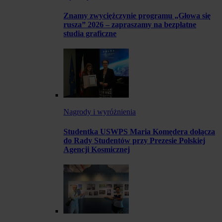
Znamy zwyciężczynie programu „Głowa się
rusza” 2026 – zapraszamy na bezpłatne
studia graficzne
Nagrody i wyróżnienia
Studentka USWPS Maria Komędera dołącza
do Rady Studentów przy Prezesie Polskiej
Agencji Kosmicznej