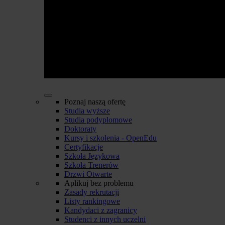
Poznaj naszą ofertę
Studia wyższe
Studia podyplomowe
Doktoraty
Kursy i szkolenia - OpenEdu
Certyfikacje
Szkoła Językowa
Szkoła Trenerów
Drzwi Otwarte
Aplikuj bez problemu
Zasady rekrutacji
Listy rankingowe
Kandydaci z zagranicy
Studenci z innych uczelni