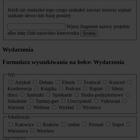
Jeżeli nie znalazłeś tego czego szukałeś zawsze możesz wpisać
szukane słowo lub frazę poniżej
Wpisz fragment nazwy projektu
albo imię i/lub nazwisko kierownika
Szukaj
Wydarzenia
Formularz wyszukiwania na belce: Wydarzenia
typ:
Artykuł
Debata
Ebook
Festiwal
Koncert
Konferencja
Książka
Podcast
Raport
Silent-
disco
Spektakl
Spotkanie
Studia-podyplomowe
Szkolenie
Turniej-gier
Uroczystość
Videocast
Warsztat
Webinar
Wykład
Wystawa
lokalizacja:
Katowice
Kraków
online
Poznań
Sopot
Warszawa
Wrocław