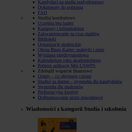
Kandydaci na studia podyplomowe
Dokumenty do pobrania
FAQ
Studiuj komfortowo
Uczelnia bez barier
Kampusy i infrastruktura
Zakwaterowanie na czas studiów
Biblioteki
Organizacje studenckie
Oferta Biura Karier: praktyki i staże
Wymiana międzynarodowa
Kalendarium roku akademickiego
Pobierz aplikację Mój USWPS
Zdobądź wsparcie finansowe
Opłaty – co obejmuje czesne
Studiuj za darmo – stypendia dla kandydatów
Stypendia dla studentów
Preferencyjne kredyty
Dofinansowanie przez pracodawcę
Wiadomości z kategorii
Studia i szkolenia