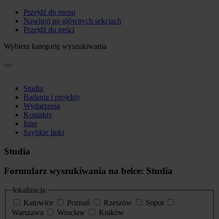
Przejdź do menu
Nawiguj po głównych sekcjach
Przejdź do treści
Wybierz kategorię wyszukiwania
Studia
Badania i projekty
Wydarzenia
Kontakty
Inne
Szybkie linki
Studia
Formularz wyszukiwania na belce: Studia
lokalizacja:
Katowice
Poznań
Rzeszów
Sopot
Warszawa
Wrocław
Kraków