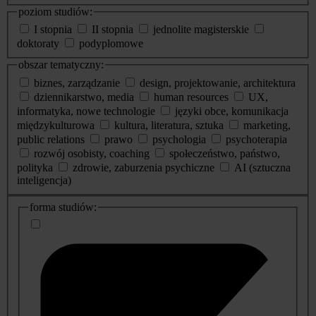
poziom studiów:
I stopnia
II stopnia
jednolite magisterskie
doktoraty
podyplomowe
obszar tematyczny:
biznes, zarządzanie
design, projektowanie, architektura
dziennikarstwo, media
human resources
UX,
informatyka, nowe technologie
języki obce, komunikacja
międzykulturowa
kultura, literatura, sztuka
marketing,
public relations
prawo
psychologia
psychoterapia
rozwój osobisty, coaching
społeczeństwo, państwo,
polityka
zdrowie, zaburzenia psychiczne
AI (sztuczna
inteligencja)
dodatkowe
forma studiów:
informacje
o
studiach