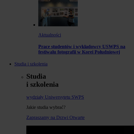
Aktualności
Prace studentów i wykładowcy USWPS na
festiwalu fotografii w Korei Południowej
Studia i szkolenia
Studia
i szkolenia
wydziały Uniwersytetu SWPS
Jakie studia wybrać?
Zapraszamy na Drzwi Otwarte