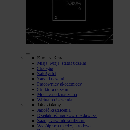
Kim jesteśmy
Misja, wizja, status uczelni
Strategia
Założyciel
Zarząd uczelni
Pracownicy akademiccy
Struktura uczelni
Medale i odznaczenia
Wirtualna Uczelnia
Jak działamy
Jakość kształcenia
Działalność naukowo-badawcza
Zaangażowanie społeczne
Współpraca międzynarodowa