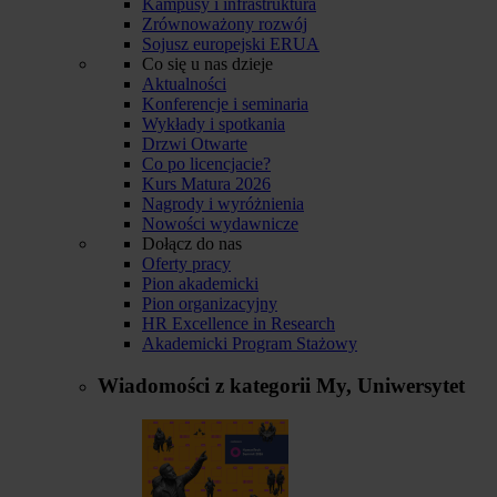
Kampusy i infrastruktura
Zrównoważony rozwój
Sojusz europejski ERUA
Co się u nas dzieje
Aktualności
Konferencje i seminaria
Wykłady i spotkania
Drzwi Otwarte
Co po licencjacie?
Kurs Matura 2026
Nagrody i wyróżnienia
Nowości wydawnicze
Dołącz do nas
Oferty pracy
Pion akademicki
Pion organizacyjny
HR Excellence in Research
Akademicki Program Stażowy
Wiadomości z kategorii
My, Uniwersytet