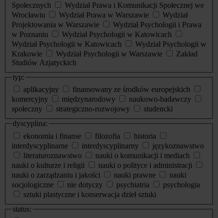
Społecznych
Wydział Prawa i Komunikacji Społecznej we
Wrocławiu
Wydział Prawa w Warszawie
Wydział
Projektowania w Warszawie
Wydział Psychologii i Prawa
w Poznaniu
Wydział Psychologii w Katowicach
Wydział Psychologii w Katowicach
Wydział Psychologii w
Krakowie
Wydział Psychologii w Warszawie
Zakład
Studiów Azjatyckich
typ:
aplikacyjny
finansowany ze środków europejskich
komercyjny
międzynarodowy
naukowo-badawczy
społeczny
strategiczno-rozwojowy
studencki
dyscyplina:
ekonomia i finanse
filozofia
historia
interdyscyplinarne
interdyscyplinarny
językoznawstwo
literaturoznawstwo
nauki o komunikacji i mediach
nauki o kulturze i religii
nauki o polityce i administracji
nauki o zarządzaniu i jakości
nauki prawne
nauki
socjologiczne
nie dotyczy
psychiatria
psychologia
sztuki plastyczne i konserwacja dzieł sztuki
status: