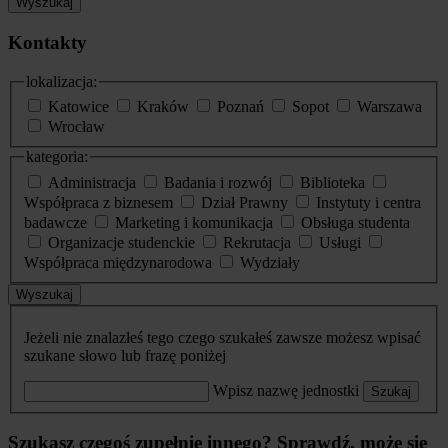
Wyszukaj
Kontakty
lokalizacja:
Katowice
Kraków
Poznań
Sopot
Warszawa
Wrocław
kategoria:
Administracja
Badania i rozwój
Biblioteka
Współpraca z biznesem
Dział Prawny
Instytuty i centra
badawcze
Marketing i komunikacja
Obsługa studenta
Organizacje studenckie
Rekrutacja
Usługi
Współpraca międzynarodowa
Wydziały
Wyszukaj
Jeżeli nie znalazłeś tego czego szukałeś zawsze możesz wpisać
szukane słowo lub frazę poniżej
Wpisz nazwę jednostki
Szukaj
Szukasz czegoś zupełnie innego? Sprawdź, może się