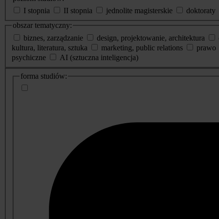
I stopnia
II stopnia
jednolite magisterskie
doktoraty
obszar tematyczny:
biznes, zarządzanie
design, projektowanie, architektura
kultura, literatura, sztuka
marketing, public relations
prawo
psychiczne
AI (sztuczna inteligencja)
dodatkowe
forma studiów:
informacje
o
studiach