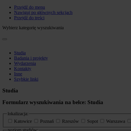
Przejdź do menu
Nawiguj po głównych sekcjach
Przejdź do treści
Wybierz kategorię wyszukiwania
Studia
Badania i projekty
Wydarzenia
Kontakty
Inne
Szybkie linki
Studia
Formularz wyszukiwania na belce: Studia
lokalizacja:
Katowice
Poznań
Rzeszów
Sopot
Warszawa
poziom studiów: