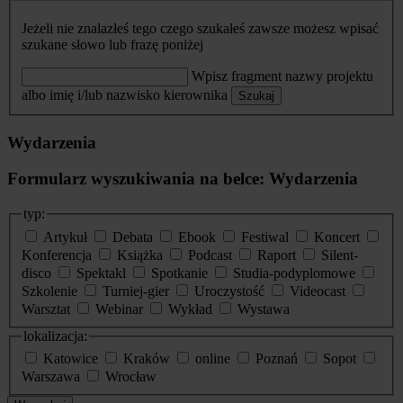
Jeżeli nie znalazłeś tego czego szukałeś zawsze możesz wpisać
szukane słowo lub frazę poniżej
Wpisz fragment nazwy projektu
albo imię i/lub nazwisko kierownika
Szukaj
Wydarzenia
Formularz wyszukiwania na belce: Wydarzenia
typ:
Artykuł
Debata
Ebook
Festiwal
Koncert
Konferencja
Książka
Podcast
Raport
Silent-
disco
Spektakl
Spotkanie
Studia-podyplomowe
Szkolenie
Turniej-gier
Uroczystość
Videocast
Warsztat
Webinar
Wykład
Wystawa
lokalizacja:
Katowice
Kraków
online
Poznań
Sopot
Warszawa
Wrocław