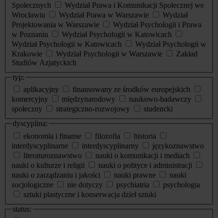
Społecznych
Wydział Prawa i Komunikacji Społecznej we
Wrocławiu
Wydział Prawa w Warszawie
Wydział
Projektowania w Warszawie
Wydział Psychologii i Prawa
w Poznaniu
Wydział Psychologii w Katowicach
Wydział Psychologii w Katowicach
Wydział Psychologii w
Krakowie
Wydział Psychologii w Warszawie
Zakład
Studiów Azjatyckich
typ:
aplikacyjny
finansowany ze środków europejskich
komercyjny
międzynarodowy
naukowo-badawczy
społeczny
strategiczno-rozwojowy
studencki
dyscyplina:
ekonomia i finanse
filozofia
historia
interdyscyplinarne
interdyscyplinarny
językoznawstwo
literaturoznawstwo
nauki o komunikacji i mediach
nauki o kulturze i religii
nauki o polityce i administracji
nauki o zarządzaniu i jakości
nauki prawne
nauki
socjologiczne
nie dotyczy
psychiatria
psychologia
sztuki plastyczne i konserwacja dzieł sztuki
status: