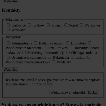
Wyszukaj
Kontakty
lokalizacja:
Katowice
Kraków
Poznań
Sopot
Warszawa
Wrocław
kategoria:
Administracja
Badania i rozwój
Biblioteka
Współpraca z biznesem
Dział Prawny
Instytuty i centra
badawcze
Marketing i komunikacja
Obsługa studenta
Organizacje studenckie
Rekrutacja
Usługi
Współpraca międzynarodowa
Wydziały
Wyszukaj
Jeżeli nie znalazłeś tego czego szukałeś zawsze możesz wpisać
szukane słowo lub frazę poniżej
Wpisz nazwę jednostki
Szukaj
Szukasz czegoś zupełnie innego? Sprawdź, może się