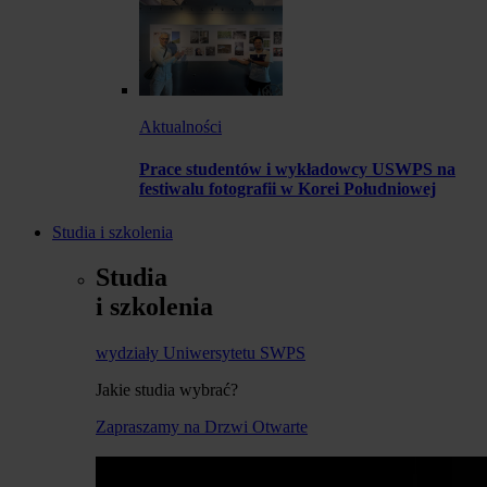
Aktualności
Prace studentów i wykładowcy USWPS na
festiwalu fotografii w Korei Południowej
Studia i szkolenia
Studia
i szkolenia
wydziały Uniwersytetu SWPS
Jakie studia wybrać?
Zapraszamy na Drzwi Otwarte