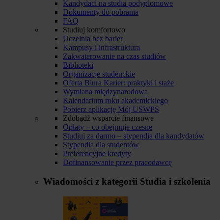
Kandydaci na studia podyplomowe
Dokumenty do pobrania
FAQ
Studiuj komfortowo
Uczelnia bez barier
Kampusy i infrastruktura
Zakwaterowanie na czas studiów
Biblioteki
Organizacje studenckie
Oferta Biura Karier: praktyki i staże
Wymiana międzynarodowa
Kalendarium roku akademickiego
Pobierz aplikację Mój USWPS
Zdobądź wsparcie finansowe
Opłaty – co obejmuje czesne
Studiuj za darmo – stypendia dla kandydatów
Stypendia dla studentów
Preferencyjne kredyty
Dofinansowanie przez pracodawcę
Wiadomości z kategorii
Studia i szkolenia