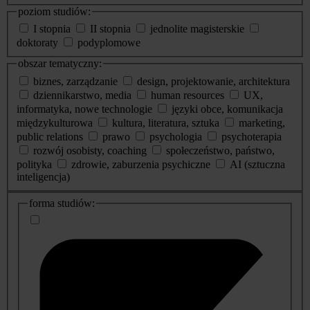
poziom studiów:
I stopnia
II stopnia
jednolite magisterskie
doktoraty
podyplomowe
obszar tematyczny:
biznes, zarządzanie
design, projektowanie, architektura
dziennikarstwo, media
human resources
UX,
informatyka, nowe technologie
języki obce, komunikacja
międzykulturowa
kultura, literatura, sztuka
marketing,
public relations
prawo
psychologia
psychoterapia
rozwój osobisty, coaching
społeczeństwo, państwo,
polityka
zdrowie, zaburzenia psychiczne
AI (sztuczna
inteligencja)
dodatkowe
forma studiów:
informacje
o
studiach