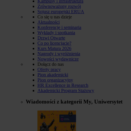
Kampusy i infrastruktura
Zrównoważony rozwój
Sojusz europejski ERUA
Co się u nas dzieje
Aktualności
Konferencje i seminaria
Wykłady i spotkania
Drzwi Otwarte
Co po licencjacie?
Kurs Matura 2026
Nagrody i wyróżnienia
Nowości wydawnicze
Dołącz do nas
Oferty pracy
Pion akademicki
Pion organizacyjny
HR Excellence in Research
Akademicki Program Stażowy
Wiadomości z kategorii
My, Uniwersytet