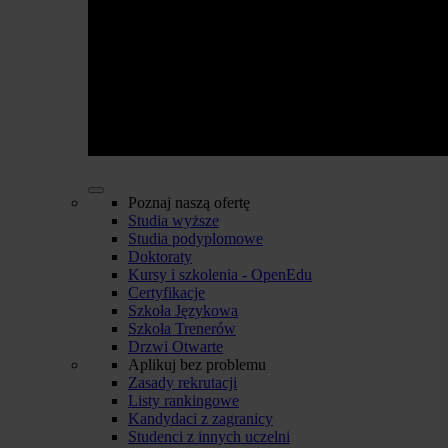
Poznaj naszą ofertę
Studia wyższe
Studia podyplomowe
Doktoraty
Kursy i szkolenia - OpenEdu
Certyfikacje
Szkoła Językowa
Szkoła Trenerów
Drzwi Otwarte
Aplikuj bez problemu
Zasady rekrutacji
Listy rankingowe
Kandydaci z zagranicy
Studenci z innych uczelni