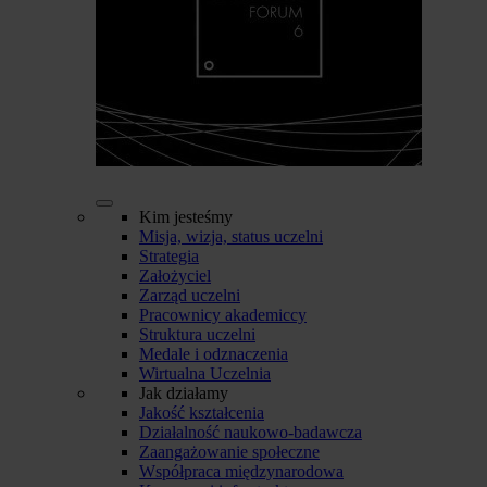
Kim jesteśmy
Misja, wizja, status uczelni
Strategia
Założyciel
Zarząd uczelni
Pracownicy akademiccy
Struktura uczelni
Medale i odznaczenia
Wirtualna Uczelnia
Jak działamy
Jakość kształcenia
Działalność naukowo-badawcza
Zaangażowanie społeczne
Współpraca międzynarodowa