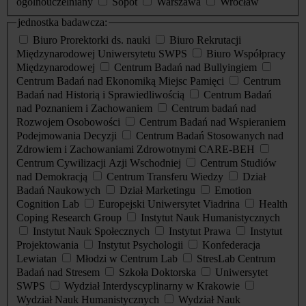
ogólnouczelniany
Sopot
Warszawa
Wrocław
jednostka badawcza:
Biuro Prorektorki ds. nauki
Biuro Rekrutacji
Międzynarodowej Uniwersytetu SWPS
Biuro Współpracy
Międzynarodowej
Centrum Badań nad Bullyingiem
Centrum Badań nad Ekonomiką Miejsc Pamięci
Centrum
Badań nad Historią i Sprawiedliwością
Centrum Badań
nad Poznaniem i Zachowaniem
Centrum badań nad
Rozwojem Osobowości
Centrum Badań nad Wspieraniem
Podejmowania Decyzji
Centrum Badań Stosowanych nad
Zdrowiem i Zachowaniami Zdrowotnymi CARE-BEH
Centrum Cywilizacji Azji Wschodniej
Centrum Studiów
nad Demokracją
Centrum Transferu Wiedzy
Dział
Badań Naukowych
Dział Marketingu
Emotion
Cognition Lab
Europejski Uniwersytet Viadrina
Health
Coping Research Group
Instytut Nauk Humanistycznych
Instytut Nauk Społecznych
Instytut Prawa
Instytut
Projektowania
Instytut Psychologii
Konfederacja
Lewiatan
Młodzi w Centrum Lab
StresLab Centrum
Badań nad Stresem
Szkoła Doktorska
Uniwersytet
SWPS
Wydział Interdyscyplinarny w Krakowie
Wydział Nauk Humanistycznych
Wydział Nauk