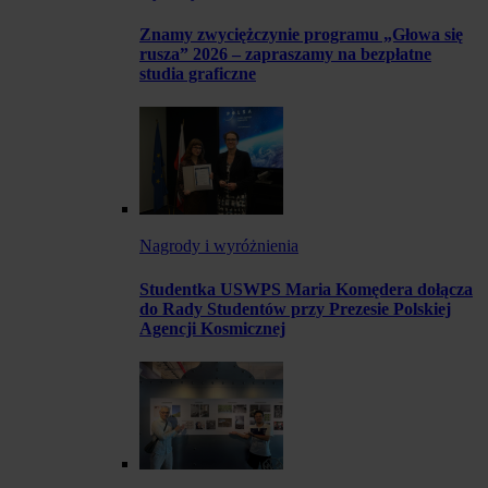
Znamy zwyciężczynie programu „Głowa się
rusza” 2026 – zapraszamy na bezpłatne
studia graficzne
Nagrody i wyróżnienia
Studentka USWPS Maria Komędera dołącza
do Rady Studentów przy Prezesie Polskiej
Agencji Kosmicznej