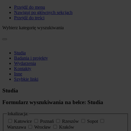
Przejdź do menu
Nawiguj po głównych sekcjach
Przejdź do treści
Wybierz kategorię wyszukiwania
Studia
Badania i projekty
Wydarzenia
Kontakty
Inne
Szybkie linki
Studia
Formularz wyszukiwania na belce: Studia
lokalizacja:
Katowice
Poznań
Rzeszów
Sopot
Warszawa
Wrocław
Kraków