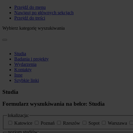
Przejdź do menu
Nawiguj po głównych sekcjach
Przejdź do treści
Wybierz kategorię wyszukiwania
Studia
Badania i projekty
Wydarzenia
Kontakty
Inne
Szybkie linki
Studia
Formularz wyszukiwania na belce: Studia
lokalizacja:
Katowice
Poznań
Rzeszów
Sopot
Warszawa
poziom studiów: