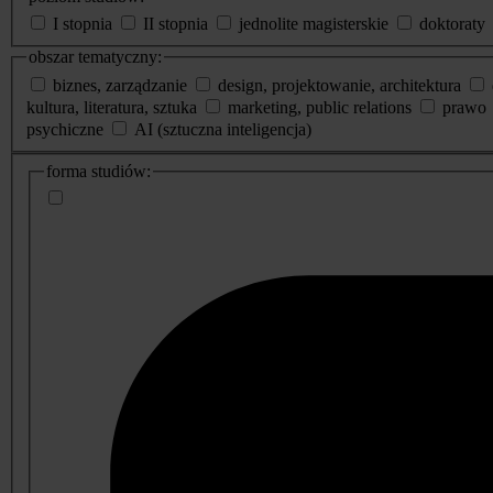
I stopnia
II stopnia
jednolite magisterskie
doktoraty
obszar tematyczny:
biznes, zarządzanie
design, projektowanie, architektura
kultura, literatura, sztuka
marketing, public relations
prawo
psychiczne
AI (sztuczna inteligencja)
dodatkowe
forma studiów:
informacje
o
studiach