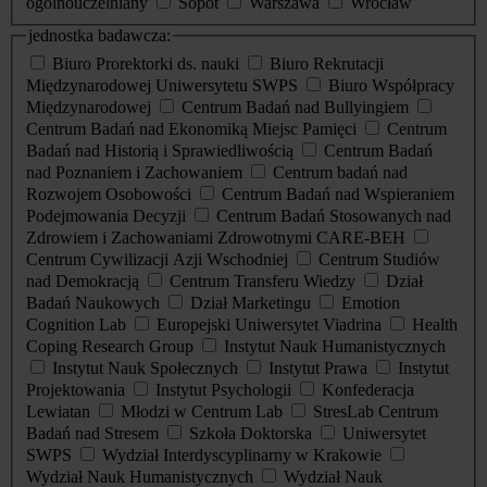
ogólnouczelniany
Sopot
Warszawa
Wrocław
jednostka badawcza:
Biuro Prorektorki ds. nauki
Biuro Rekrutacji
Międzynarodowej Uniwersytetu SWPS
Biuro Współpracy
Międzynarodowej
Centrum Badań nad Bullyingiem
Centrum Badań nad Ekonomiką Miejsc Pamięci
Centrum
Badań nad Historią i Sprawiedliwością
Centrum Badań
nad Poznaniem i Zachowaniem
Centrum badań nad
Rozwojem Osobowości
Centrum Badań nad Wspieraniem
Podejmowania Decyzji
Centrum Badań Stosowanych nad
Zdrowiem i Zachowaniami Zdrowotnymi CARE-BEH
Centrum Cywilizacji Azji Wschodniej
Centrum Studiów
nad Demokracją
Centrum Transferu Wiedzy
Dział
Badań Naukowych
Dział Marketingu
Emotion
Cognition Lab
Europejski Uniwersytet Viadrina
Health
Coping Research Group
Instytut Nauk Humanistycznych
Instytut Nauk Społecznych
Instytut Prawa
Instytut
Projektowania
Instytut Psychologii
Konfederacja
Lewiatan
Młodzi w Centrum Lab
StresLab Centrum
Badań nad Stresem
Szkoła Doktorska
Uniwersytet
SWPS
Wydział Interdyscyplinarny w Krakowie
Wydział Nauk Humanistycznych
Wydział Nauk