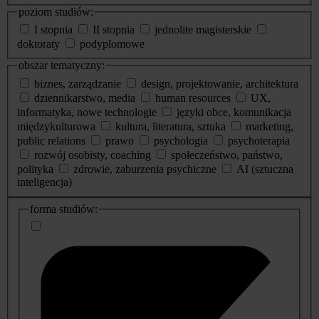
poziom studiów:
I stopnia
II stopnia
jednolite magisterskie
doktoraty
podyplomowe
obszar tematyczny:
biznes, zarządzanie
design, projektowanie, architektura
dziennikarstwo, media
human resources
UX,
informatyka, nowe technologie
języki obce, komunikacja
międzykulturowa
kultura, literatura, sztuka
marketing,
public relations
prawo
psychologia
psychoterapia
rozwój osobisty, coaching
społeczeństwo, państwo,
polityka
zdrowie, zaburzenia psychiczne
AI (sztuczna
inteligencja)
dodatkowe
forma studiów:
informacje
o
studiach