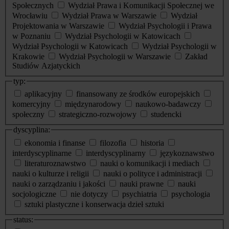
Społecznych
Wydział Prawa i Komunikacji Społecznej we
Wrocławiu
Wydział Prawa w Warszawie
Wydział
Projektowania w Warszawie
Wydział Psychologii i Prawa
w Poznaniu
Wydział Psychologii w Katowicach
Wydział Psychologii w Katowicach
Wydział Psychologii w
Krakowie
Wydział Psychologii w Warszawie
Zakład
Studiów Azjatyckich
typ:
aplikacyjny
finansowany ze środków europejskich
komercyjny
międzynarodowy
naukowo-badawczy
społeczny
strategiczno-rozwojowy
studencki
dyscyplina:
ekonomia i finanse
filozofia
historia
interdyscyplinarne
interdyscyplinarny
językoznawstwo
literaturoznawstwo
nauki o komunikacji i mediach
nauki o kulturze i religii
nauki o polityce i administracji
nauki o zarządzaniu i jakości
nauki prawne
nauki
socjologiczne
nie dotyczy
psychiatria
psychologia
sztuki plastyczne i konserwacja dzieł sztuki
status: