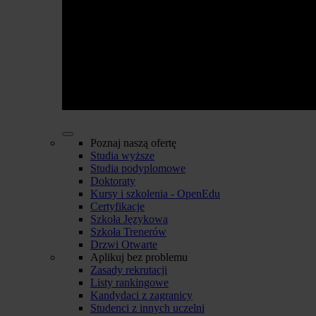
Poznaj naszą ofertę
Studia wyższe
Studia podyplomowe
Doktoraty
Kursy i szkolenia - OpenEdu
Certyfikacje
Szkoła Językowa
Szkoła Trenerów
Drzwi Otwarte
Aplikuj bez problemu
Zasady rekrutacji
Listy rankingowe
Kandydaci z zagranicy
Studenci z innych uczelni