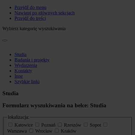
Przejdź do menu
Nawiguj po głównych sekcjach
Przejdź do treści
Wybierz kategorię wyszukiwania
Studia
Badania i projekty
Wydarzenia
Kontakty
Inne
Szybkie linki
Studia
Formularz wyszukiwania na belce: Studia
lokalizacja:
Katowice
Poznań
Rzeszów
Sopot
Warszawa
Wrocław
Kraków