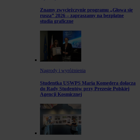
Znamy zwyciężczynie programu „Głowa się
rusza” 2026 – zapraszamy na bezpłatne
studia graficzne
Nagrody i wyróżnienia
Studentka USWPS Maria Komędera dołącza
do Rady Studentów przy Prezesie Polskiej
Agencji Kosmicznej