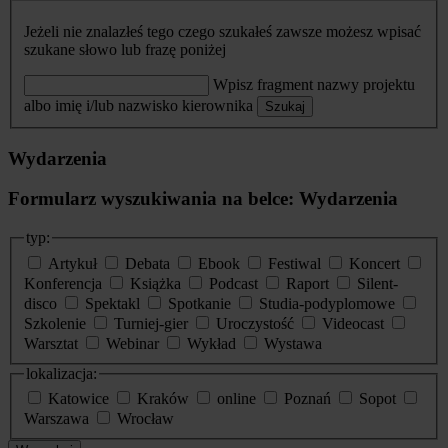
Jeżeli nie znalazłeś tego czego szukałeś zawsze możesz wpisać
szukane słowo lub frazę poniżej
Wpisz fragment nazwy projektu
albo imię i/lub nazwisko kierownika
Szukaj
Wydarzenia
Formularz wyszukiwania na belce: Wydarzenia
typ:
Artykuł
Debata
Ebook
Festiwal
Koncert
Konferencja
Książka
Podcast
Raport
Silent-
disco
Spektakl
Spotkanie
Studia-podyplomowe
Szkolenie
Turniej-gier
Uroczystość
Videocast
Warsztat
Webinar
Wykład
Wystawa
lokalizacja:
Katowice
Kraków
online
Poznań
Sopot
Warszawa
Wrocław