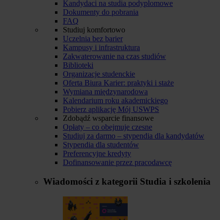
Kandydaci na studia podyplomowe
Dokumenty do pobrania
FAQ
Studiuj komfortowo
Uczelnia bez barier
Kampusy i infrastruktura
Zakwaterowanie na czas studiów
Biblioteki
Organizacje studenckie
Oferta Biura Karier: praktyki i staże
Wymiana międzynarodowa
Kalendarium roku akademickiego
Pobierz aplikację Mój USWPS
Zdobądź wsparcie finansowe
Opłaty – co obejmuje czesne
Studiuj za darmo – stypendia dla kandydatów
Stypendia dla studentów
Preferencyjne kredyty
Dofinansowanie przez pracodawcę
Wiadomości z kategorii
Studia i szkolenia