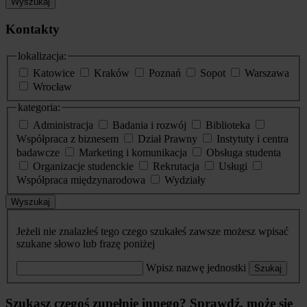
Wyszukaj
Kontakty
lokalizacja:
Katowice
Kraków
Poznań
Sopot
Warszawa
Wrocław
kategoria:
Administracja
Badania i rozwój
Biblioteka
Współpraca z biznesem
Dział Prawny
Instytuty i centra
badawcze
Marketing i komunikacja
Obsługa studenta
Organizacje studenckie
Rekrutacja
Usługi
Współpraca międzynarodowa
Wydziały
Wyszukaj
Jeżeli nie znalazłeś tego czego szukałeś zawsze możesz wpisać
szukane słowo lub frazę poniżej
Wpisz nazwę jednostki
Szukaj
Szukasz czegoś zupełnie innego? Sprawdź, może się