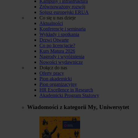
Kampusy i infrastruktura
Zrównoważony rozwój
Sojusz europejski ERUA
Co się u nas dzieje
Aktualności
Konferencje i seminaria
Wykłady i spotkania
Drzwi Otwarte
Co po licencjacie?
Kurs Matura 2026
Nagrody i wyróżnienia
Nowości wydawnicze
Dołącz do nas
Oferty pracy
Pion akademicki
Pion organizacyjny
HR Excellence in Research
Akademicki Program Stażowy
Wiadomości z kategorii
My, Uniwersytet