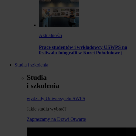
Aktualności
Prace studentów i wykładowcy USWPS na
festiwalu fotografii w Korei Południowej
Studia i szkolenia
Studia
i szkolenia
wydziały Uniwersytetu SWPS
Jakie studia wybrać?
Zapraszamy na Drzwi Otwarte