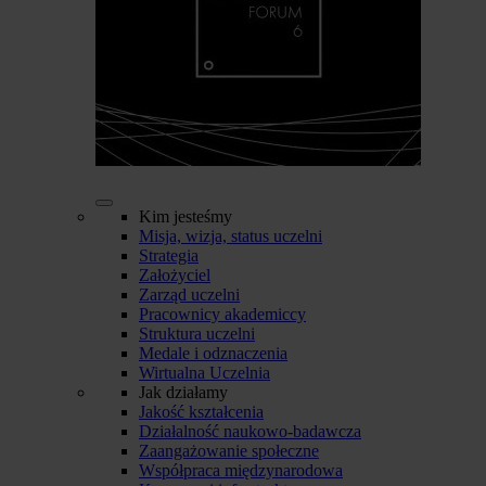
Kim jesteśmy
Misja, wizja, status uczelni
Strategia
Założyciel
Zarząd uczelni
Pracownicy akademiccy
Struktura uczelni
Medale i odznaczenia
Wirtualna Uczelnia
Jak działamy
Jakość kształcenia
Działalność naukowo-badawcza
Zaangażowanie społeczne
Współpraca międzynarodowa