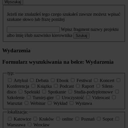
Wyszukaj
Jeżeli nie znalazłeś tego czego szukałeś zawsze możesz wpisać
szukane słowo lub frazę poniżej
Wpisz fragment nazwy projektu
albo imię i/lub nazwisko kierownika
Szukaj
Wydarzenia
Formularz wyszukiwania na belce: Wydarzenia
typ:
Artykuł
Debata
Ebook
Festiwal
Koncert
Konferencja
Książka
Podcast
Raport
Silent-
disco
Spektakl
Spotkanie
Studia-podyplomowe
Szkolenie
Turniej-gier
Uroczystość
Videocast
Warsztat
Webinar
Wykład
Wystawa
lokalizacja:
Katowice
Kraków
online
Poznań
Sopot
Warszawa
Wrocław