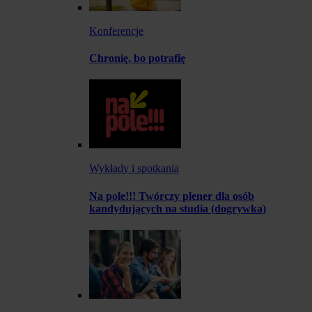
Konferencje
Chronię, bo potrafię
Wykłady i spotkania
Na pole!!! Twórczy plener dla osób
kandydujących na studia (dogrywka)