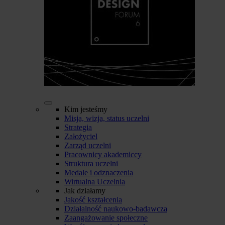
Kim jesteśmy
Misja, wizja, status uczelni
Strategia
Założyciel
Zarząd uczelni
Pracownicy akademiccy
Struktura uczelni
Medale i odznaczenia
Wirtualna Uczelnia
Jak działamy
Jakość kształcenia
Działalność naukowo-badawcza
Zaangażowanie społeczne