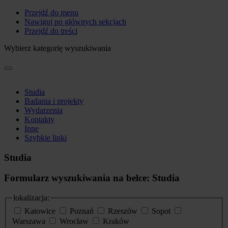
Przejdź do menu
Nawiguj po głównych sekcjach
Przejdź do treści
Wybierz kategorię wyszukiwania
Studia
Badania i projekty
Wydarzenia
Kontakty
Inne
Szybkie linki
Studia
Formularz wyszukiwania na belce: Studia
lokalizacja:
Katowice
Poznań
Rzeszów
Sopot
Warszawa
Wrocław
Kraków