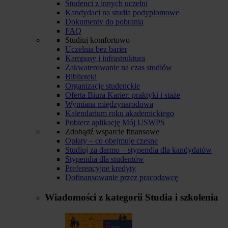
Studenci z innych uczelni
Kandydaci na studia podyplomowe
Dokumenty do pobrania
FAQ
Studiuj komfortowo
Uczelnia bez barier
Kampusy i infrastruktura
Zakwaterowanie na czas studiów
Biblioteki
Organizacje studenckie
Oferta Biura Karier: praktyki i staże
Wymiana międzynarodowa
Kalendarium roku akademickiego
Pobierz aplikację Mój USWPS
Zdobądź wsparcie finansowe
Opłaty – co obejmuje czesne
Studiuj za darmo – stypendia dla kandydatów
Stypendia dla studentów
Preferencyjne kredyty
Dofinansowanie przez pracodawcę
Wiadomości z kategorii
Studia i szkolenia