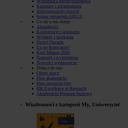
Współpraca międzynarodowa
Kampusy i infrastruktura
Zrównoważony rozwój
Sojusz europejski ERUA
Co się u nas dzieje
Aktualności
Konferencje i seminaria
Wykłady i spotkania
Drzwi Otwarte
Co po licencjacie?
Kurs Matura 2026
Nagrody i wyróżnienia
Nowości wydawnicze
Dołącz do nas
Oferty pracy
Pion akademicki
Pion organizacyjny
HR Excellence in Research
Akademicki Program Stażowy
Wiadomości z kategorii
My, Uniwersytet