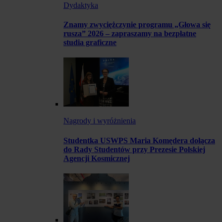
Dydaktyka
Znamy zwyciężczynie programu „Głowa się
rusza” 2026 – zapraszamy na bezpłatne
studia graficzne
Nagrody i wyróżnienia
Studentka USWPS Maria Komędera dołącza
do Rady Studentów przy Prezesie Polskiej
Agencji Kosmicznej