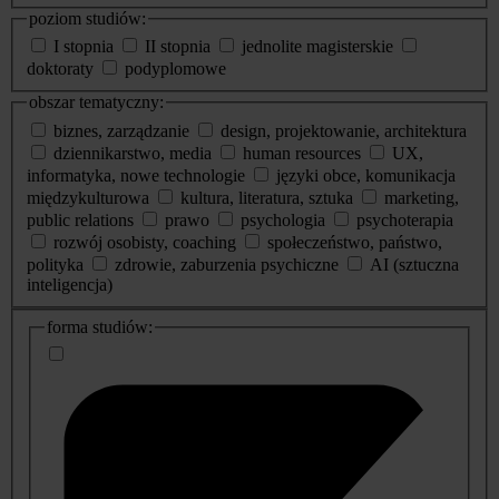
poziom studiów:
I stopnia
II stopnia
jednolite magisterskie
doktoraty
podyplomowe
obszar tematyczny:
biznes, zarządzanie
design, projektowanie, architektura
dziennikarstwo, media
human resources
UX,
informatyka, nowe technologie
języki obce, komunikacja
międzykulturowa
kultura, literatura, sztuka
marketing,
public relations
prawo
psychologia
psychoterapia
rozwój osobisty, coaching
społeczeństwo, państwo,
polityka
zdrowie, zaburzenia psychiczne
AI (sztuczna
inteligencja)
dodatkowe
forma studiów:
informacje
o
studiach