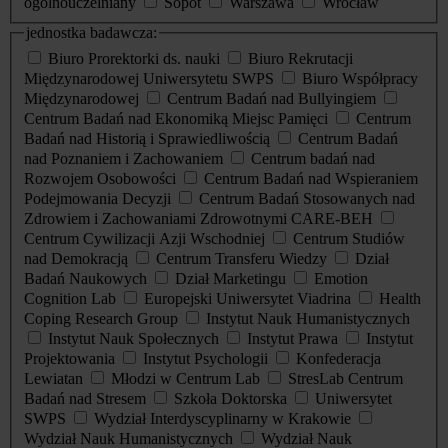
ogólnouczelniany
Sopot
Warszawa
Wrocław
jednostka badawcza:
Biuro Prorektorki ds. nauki
Biuro Rekrutacji
Międzynarodowej Uniwersytetu SWPS
Biuro Współpracy
Międzynarodowej
Centrum Badań nad Bullyingiem
Centrum Badań nad Ekonomiką Miejsc Pamięci
Centrum
Badań nad Historią i Sprawiedliwością
Centrum Badań
nad Poznaniem i Zachowaniem
Centrum badań nad
Rozwojem Osobowości
Centrum Badań nad Wspieraniem
Podejmowania Decyzji
Centrum Badań Stosowanych nad
Zdrowiem i Zachowaniami Zdrowotnymi CARE-BEH
Centrum Cywilizacji Azji Wschodniej
Centrum Studiów
nad Demokracją
Centrum Transferu Wiedzy
Dział
Badań Naukowych
Dział Marketingu
Emotion
Cognition Lab
Europejski Uniwersytet Viadrina
Health
Coping Research Group
Instytut Nauk Humanistycznych
Instytut Nauk Społecznych
Instytut Prawa
Instytut
Projektowania
Instytut Psychologii
Konfederacja
Lewiatan
Młodzi w Centrum Lab
StresLab Centrum
Badań nad Stresem
Szkoła Doktorska
Uniwersytet
SWPS
Wydział Interdyscyplinarny w Krakowie
Wydział Nauk Humanistycznych
Wydział Nauk