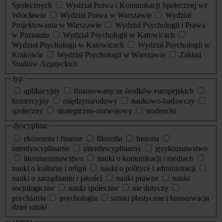
Społecznych
Wydział Prawa i Komunikacji Społecznej we
Wrocławiu
Wydział Prawa w Warszawie
Wydział
Projektowania w Warszawie
Wydział Psychologii i Prawa
w Poznaniu
Wydział Psychologii w Katowicach
Wydział Psychologii w Katowicach
Wydział Psychologii w
Krakowie
Wydział Psychologii w Warszawie
Zakład
Studiów Azjatyckich
typ:
aplikacyjny
finansowany ze środków europejskich
komercyjny
międzynarodowy
naukowo-badawczy
społeczny
strategiczno-rozwojowy
studencki
dyscyplina:
ekonomia i finanse
filozofia
historia
interdyscyplinarne
interdyscyplinarny
językoznawstwo
literaturoznawstwo
nauki o komunikacji i mediach
nauki o kulturze i religii
nauki o polityce i administracji
nauki o zarządzaniu i jakości
nauki prawne
nauki
socjologiczne
nauki społeczne
nie dotyczy
psychiatria
psychologia
sztuki plastyczne i konserwacja
dzieł sztuki
status: