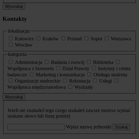
Wyszukaj
Kontakty
lokalizacja:
Katowice
Kraków
Poznań
Sopot
Warszawa
Wrocław
kategoria:
Administracja
Badania i rozwój
Biblioteka
Współpraca z biznesem
Dział Prawny
Instytuty i centra
badawcze
Marketing i komunikacja
Obsługa studenta
Organizacje studenckie
Rekrutacja
Usługi
Współpraca międzynarodowa
Wydziały
Wyszukaj
Jeżeli nie znalazłeś tego czego szukałeś zawsze możesz wpisać
szukane słowo lub frazę poniżej
Wpisz nazwę jednostki
Szukaj