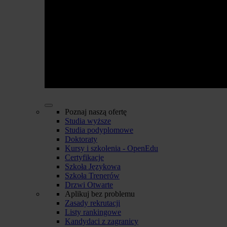
Poznaj naszą ofertę
Studia wyższe
Studia podyplomowe
Doktoraty
Kursy i szkolenia - OpenEdu
Certyfikacje
Szkoła Językowa
Szkoła Trenerów
Drzwi Otwarte
Aplikuj bez problemu
Zasady rekrutacji
Listy rankingowe
Kandydaci z zagranicy