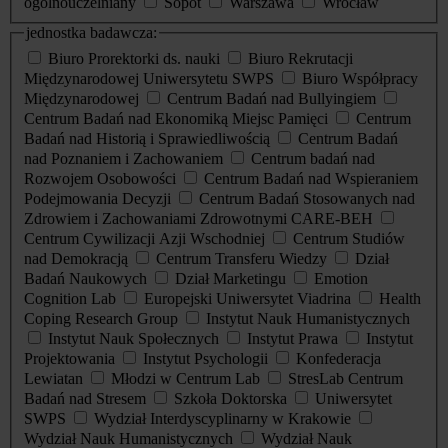
ogólnouczelniany
Sopot
Warszawa
Wrocław
jednostka badawcza:
Biuro Prorektorki ds. nauki
Biuro Rekrutacji
Międzynarodowej Uniwersytetu SWPS
Biuro Współpracy
Międzynarodowej
Centrum Badań nad Bullyingiem
Centrum Badań nad Ekonomiką Miejsc Pamięci
Centrum
Badań nad Historią i Sprawiedliwością
Centrum Badań
nad Poznaniem i Zachowaniem
Centrum badań nad
Rozwojem Osobowości
Centrum Badań nad Wspieraniem
Podejmowania Decyzji
Centrum Badań Stosowanych nad
Zdrowiem i Zachowaniami Zdrowotnymi CARE-BEH
Centrum Cywilizacji Azji Wschodniej
Centrum Studiów
nad Demokracją
Centrum Transferu Wiedzy
Dział
Badań Naukowych
Dział Marketingu
Emotion
Cognition Lab
Europejski Uniwersytet Viadrina
Health
Coping Research Group
Instytut Nauk Humanistycznych
Instytut Nauk Społecznych
Instytut Prawa
Instytut
Projektowania
Instytut Psychologii
Konfederacja
Lewiatan
Młodzi w Centrum Lab
StresLab Centrum
Badań nad Stresem
Szkoła Doktorska
Uniwersytet
SWPS
Wydział Interdyscyplinarny w Krakowie
Wydział Nauk Humanistycznych
Wydział Nauk