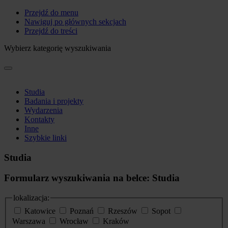
Przejdź do menu
Nawiguj po głównych sekcjach
Przejdź do treści
Wybierz kategorię wyszukiwania
Studia
Badania i projekty
Wydarzenia
Kontakty
Inne
Szybkie linki
Studia
Formularz wyszukiwania na belce: Studia
lokalizacja:
Katowice
Poznań
Rzeszów
Sopot
Warszawa
Wrocław
Kraków