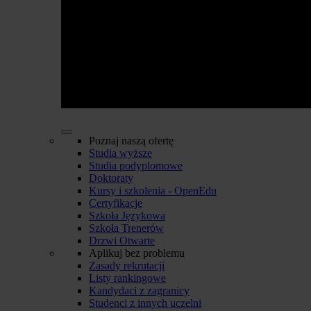
Poznaj naszą ofertę
Studia wyższe
Studia podyplomowe
Doktoraty
Kursy i szkolenia - OpenEdu
Certyfikacje
Szkoła Językowa
Szkoła Trenerów
Drzwi Otwarte
Aplikuj bez problemu
Zasady rekrutacji
Listy rankingowe
Kandydaci z zagranicy
Studenci z innych uczelni