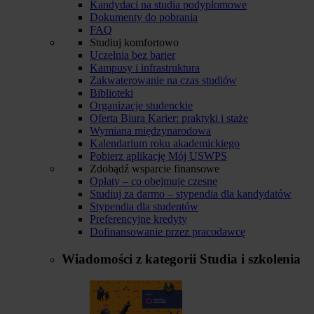
Kandydaci na studia podyplomowe
Dokumenty do pobrania
FAQ
Studiuj komfortowo
Uczelnia bez barier
Kampusy i infrastruktura
Zakwaterowanie na czas studiów
Biblioteki
Organizacje studenckie
Oferta Biura Karier: praktyki i staże
Wymiana międzynarodowa
Kalendarium roku akademickiego
Pobierz aplikację Mój USWPS
Zdobądź wsparcie finansowe
Opłaty – co obejmuje czesne
Studiuj za darmo – stypendia dla kandydatów
Stypendia dla studentów
Preferencyjne kredyty
Dofinansowanie przez pracodawcę
Wiadomości z kategorii
Studia i szkolenia