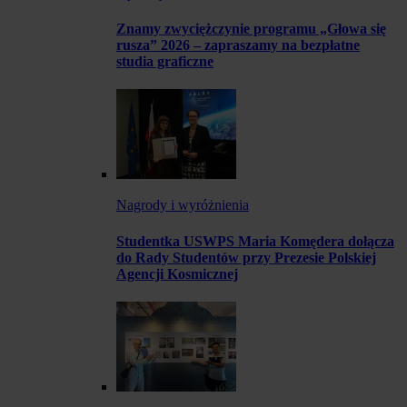
Znamy zwyciężczynie programu „Głowa się
rusza” 2026 – zapraszamy na bezpłatne
studia graficzne
Nagrody i wyróżnienia
Studentka USWPS Maria Komędera dołącza
do Rady Studentów przy Prezesie Polskiej
Agencji Kosmicznej