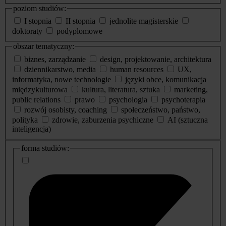
poziom studiów:
I stopnia
II stopnia
jednolite magisterskie
doktoraty
podyplomowe
obszar tematyczny:
biznes, zarządzanie
design, projektowanie, architektura
dziennikarstwo, media
human resources
UX,
informatyka, nowe technologie
języki obce, komunikacja
międzykulturowa
kultura, literatura, sztuka
marketing,
public relations
prawo
psychologia
psychoterapia
rozwój osobisty, coaching
społeczeństwo, państwo,
polityka
zdrowie, zaburzenia psychiczne
AI (sztuczna
inteligencja)
dodatkowe
forma studiów:
informacje
o
studiach