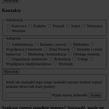
Wyszukaj
Kontakty
lokalizacja:
Katowice
Kraków
Poznań
Sopot
Warszawa
Wrocław
kategoria:
Administracja
Badania i rozwój
Biblioteka
Współpraca z biznesem
Dział Prawny
Instytuty i centra
badawcze
Marketing i komunikacja
Obsługa studenta
Organizacje studenckie
Rekrutacja
Usługi
Współpraca międzynarodowa
Wydziały
Wyszukaj
Jeżeli nie znalazłeś tego czego szukałeś zawsze możesz wpisać
szukane słowo lub frazę poniżej
Wpisz nazwę jednostki
Szukaj
Szukasz czegoś zupełnie innego? Sprawdź, może się