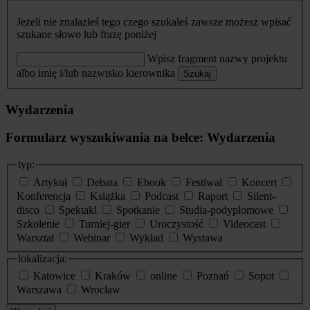
Jeżeli nie znalazłeś tego czego szukałeś zawsze możesz wpisać
szukane słowo lub frazę poniżej
Wpisz fragment nazwy projektu
albo imię i/lub nazwisko kierownika
Szukaj
Wydarzenia
Formularz wyszukiwania na belce: Wydarzenia
typ:
Artykuł
Debata
Ebook
Festiwal
Koncert
Konferencja
Książka
Podcast
Raport
Silent-
disco
Spektakl
Spotkanie
Studia-podyplomowe
Szkolenie
Turniej-gier
Uroczystość
Videocast
Warsztat
Webinar
Wykład
Wystawa
lokalizacja:
Katowice
Kraków
online
Poznań
Sopot
Warszawa
Wrocław