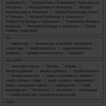
Społecznych
Wydział Prawa i Komunikacji Społecznej we
Wrocławiu
Wydział Prawa w Warszawie
Wydział
Projektowania w Warszawie
Wydział Psychologii i Prawa
w Poznaniu
Wydział Psychologii w Katowicach
Wydział Psychologii w Katowicach
Wydział Psychologii w
Krakowie
Wydział Psychologii w Warszawie
Zakład
Studiów Azjatyckich
typ:
aplikacyjny
finansowany ze środków europejskich
komercyjny
międzynarodowy
naukowo-badawczy
społeczny
strategiczno-rozwojowy
studencki
dyscyplina:
ekonomia i finanse
filozofia
historia
interdyscyplinarne
interdyscyplinarny
językoznawstwo
literaturoznawstwo
nauki o komunikacji i mediach
nauki o kulturze i religii
nauki o polityce i administracji
nauki o zarządzaniu i jakości
nauki prawne
nauki
socjologiczne
nie dotyczy
psychiatria
psychologia
sztuki plastyczne i konserwacja dzieł sztuki
status: