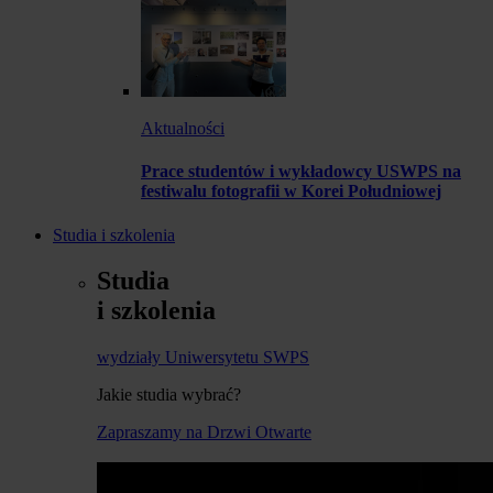
Aktualności
Prace studentów i wykładowcy USWPS na
festiwalu fotografii w Korei Południowej
Studia i szkolenia
Studia
i szkolenia
wydziały Uniwersytetu SWPS
Jakie studia wybrać?
Zapraszamy na Drzwi Otwarte