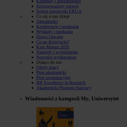
Kampusy i infrastruktura
Zrównoważony rozwój
Sojusz europejski ERUA
Co się u nas dzieje
Aktualności
Konferencje i seminaria
Wykłady i spotkania
Drzwi Otwarte
Co po licencjacie?
Kurs Matura 2026
Nagrody i wyróżnienia
Nowości wydawnicze
Dołącz do nas
Oferty pracy
Pion akademicki
Pion organizacyjny
HR Excellence in Research
Akademicki Program Stażowy
Wiadomości z kategorii
My, Uniwersytet