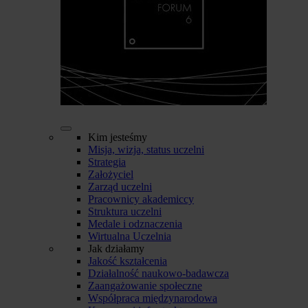
Kim jesteśmy
Misja, wizja, status uczelni
Strategia
Założyciel
Zarząd uczelni
Pracownicy akademiccy
Struktura uczelni
Medale i odznaczenia
Wirtualna Uczelnia
Jak działamy
Jakość kształcenia
Działalność naukowo-badawcza
Zaangażowanie społeczne
Współpraca międzynarodowa