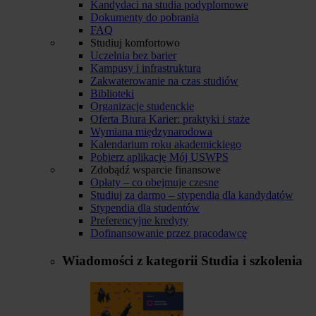
Kandydaci na studia podyplomowe
Dokumenty do pobrania
FAQ
Studiuj komfortowo
Uczelnia bez barier
Kampusy i infrastruktura
Zakwaterowanie na czas studiów
Biblioteki
Organizacje studenckie
Oferta Biura Karier: praktyki i staże
Wymiana międzynarodowa
Kalendarium roku akademickiego
Pobierz aplikację Mój USWPS
Zdobądź wsparcie finansowe
Opłaty – co obejmuje czesne
Studiuj za darmo – stypendia dla kandydatów
Stypendia dla studentów
Preferencyjne kredyty
Dofinansowanie przez pracodawcę
Wiadomości z kategorii
Studia i szkolenia