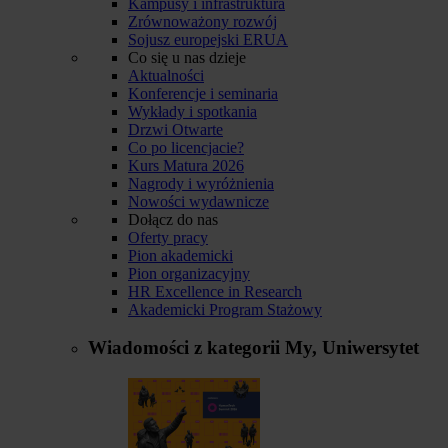
Kampusy i infrastruktura
Zrównoważony rozwój
Sojusz europejski ERUA
Co się u nas dzieje
Aktualności
Konferencje i seminaria
Wykłady i spotkania
Drzwi Otwarte
Co po licencjacie?
Kurs Matura 2026
Nagrody i wyróżnienia
Nowości wydawnicze
Dołącz do nas
Oferty pracy
Pion akademicki
Pion organizacyjny
HR Excellence in Research
Akademicki Program Stażowy
Wiadomości z kategorii
My, Uniwersytet