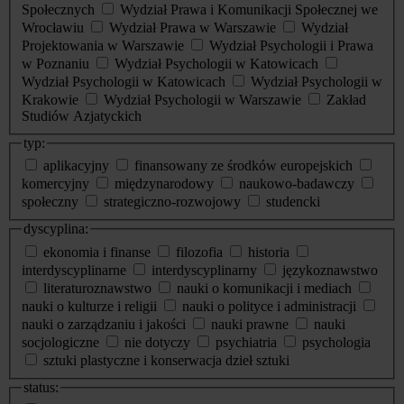
Społecznych
Wydział Prawa i Komunikacji Społecznej we
Wrocławiu
Wydział Prawa w Warszawie
Wydział
Projektowania w Warszawie
Wydział Psychologii i Prawa
w Poznaniu
Wydział Psychologii w Katowicach
Wydział Psychologii w Katowicach
Wydział Psychologii w
Krakowie
Wydział Psychologii w Warszawie
Zakład
Studiów Azjatyckich
typ:
aplikacyjny
finansowany ze środków europejskich
komercyjny
międzynarodowy
naukowo-badawczy
społeczny
strategiczno-rozwojowy
studencki
dyscyplina:
ekonomia i finanse
filozofia
historia
interdyscyplinarne
interdyscyplinarny
językoznawstwo
literaturoznawstwo
nauki o komunikacji i mediach
nauki o kulturze i religii
nauki o polityce i administracji
nauki o zarządzaniu i jakości
nauki prawne
nauki
socjologiczne
nie dotyczy
psychiatria
psychologia
sztuki plastyczne i konserwacja dzieł sztuki
status: