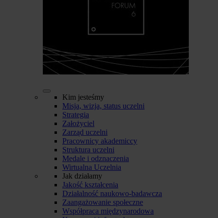
Kim jesteśmy
Misja, wizja, status uczelni
Strategia
Założyciel
Zarząd uczelni
Pracownicy akademiccy
Struktura uczelni
Medale i odznaczenia
Wirtualna Uczelnia
Jak działamy
Jakość kształcenia
Działalność naukowo-badawcza
Zaangażowanie społeczne
Współpraca międzynarodowa