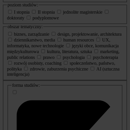
poziom studiów:
I stopnia
II stopnia
jednolite magisterskie
doktoraty
podyplomowe
obszar tematyczny:
biznes, zarządzanie
design, projektowanie, architektura
dziennikarstwo, media
human resources
UX,
informatyka, nowe technologie
języki obce, komunikacja
międzykulturowa
kultura, literatura, sztuka
marketing,
public relations
prawo
psychologia
psychoterapia
rozwój osobisty, coaching
społeczeństwo, państwo,
polityka
zdrowie, zaburzenia psychiczne
AI (sztuczna
inteligencja)
dodatkowe
forma studiów:
informacje
o
studiach