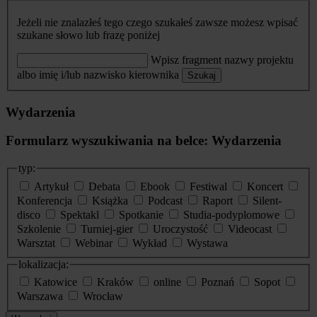
Jeżeli nie znalazłeś tego czego szukałeś zawsze możesz wpisać
szukane słowo lub frazę poniżej
Wpisz fragment nazwy projektu
albo imię i/lub nazwisko kierownika
Szukaj
Wydarzenia
Formularz wyszukiwania na belce: Wydarzenia
typ:
Artykuł
Debata
Ebook
Festiwal
Koncert
Konferencja
Książka
Podcast
Raport
Silent-
disco
Spektakl
Spotkanie
Studia-podyplomowe
Szkolenie
Turniej-gier
Uroczystość
Videocast
Warsztat
Webinar
Wykład
Wystawa
lokalizacja:
Katowice
Kraków
online
Poznań
Sopot
Warszawa
Wrocław