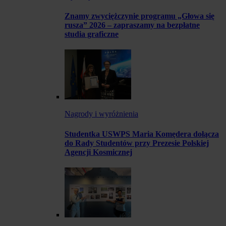
Znamy zwyciężczynie programu „Głowa się
rusza” 2026 – zapraszamy na bezpłatne
studia graficzne
Nagrody i wyróżnienia
Studentka USWPS Maria Komędera dołącza
do Rady Studentów przy Prezesie Polskiej
Agencji Kosmicznej