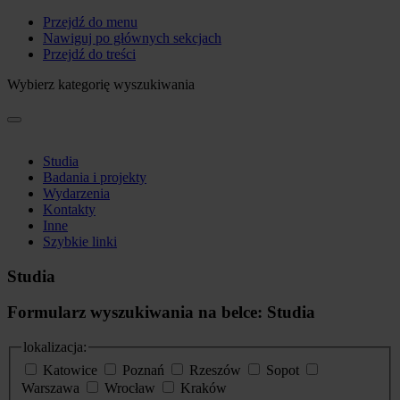
Przejdź do menu
Nawiguj po głównych sekcjach
Przejdź do treści
Wybierz kategorię wyszukiwania
Studia
Badania i projekty
Wydarzenia
Kontakty
Inne
Szybkie linki
Studia
Formularz wyszukiwania na belce: Studia
lokalizacja:
Katowice
Poznań
Rzeszów
Sopot
Warszawa
Wrocław
Kraków