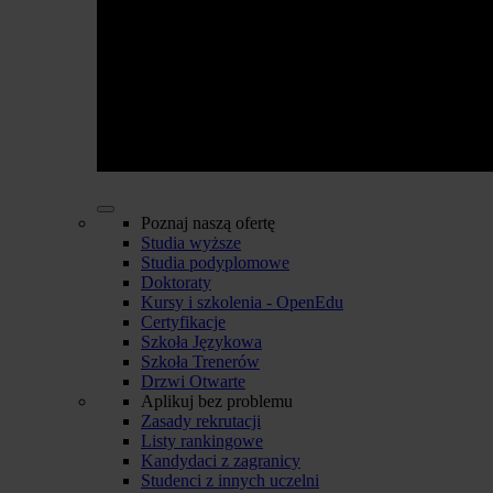
Poznaj naszą ofertę
Studia wyższe
Studia podyplomowe
Doktoraty
Kursy i szkolenia - OpenEdu
Certyfikacje
Szkoła Językowa
Szkoła Trenerów
Drzwi Otwarte
Aplikuj bez problemu
Zasady rekrutacji
Listy rankingowe
Kandydaci z zagranicy
Studenci z innych uczelni