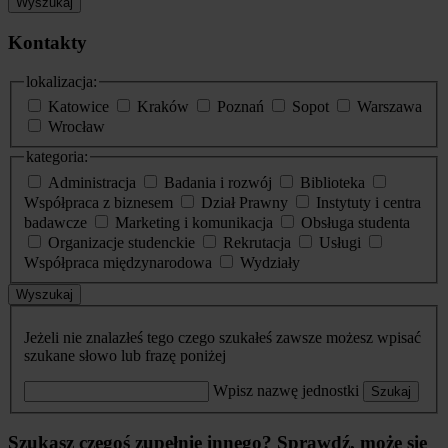
Wyszukaj
Kontakty
lokalizacja:
Katowice
Kraków
Poznań
Sopot
Warszawa
Wrocław
kategoria:
Administracja
Badania i rozwój
Biblioteka
Współpraca z biznesem
Dział Prawny
Instytuty i centra
badawcze
Marketing i komunikacja
Obsługa studenta
Organizacje studenckie
Rekrutacja
Usługi
Współpraca międzynarodowa
Wydziały
Wyszukaj
Jeżeli nie znalazłeś tego czego szukałeś zawsze możesz wpisać
szukane słowo lub frazę poniżej
Wpisz nazwę jednostki
Szukaj
Szukasz czegoś zupełnie innego? Sprawdź, może się