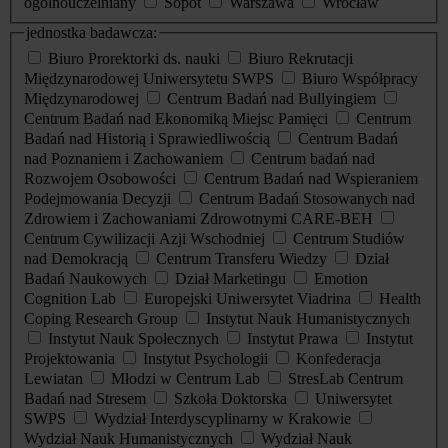
ogólnouczelniany
Sopot
Warszawa
Wrocław
jednostka badawcza:
Biuro Prorektorki ds. nauki
Biuro Rekrutacji
Międzynarodowej Uniwersytetu SWPS
Biuro Współpracy
Międzynarodowej
Centrum Badań nad Bullyingiem
Centrum Badań nad Ekonomiką Miejsc Pamięci
Centrum
Badań nad Historią i Sprawiedliwością
Centrum Badań
nad Poznaniem i Zachowaniem
Centrum badań nad
Rozwojem Osobowości
Centrum Badań nad Wspieraniem
Podejmowania Decyzji
Centrum Badań Stosowanych nad
Zdrowiem i Zachowaniami Zdrowotnymi CARE-BEH
Centrum Cywilizacji Azji Wschodniej
Centrum Studiów
nad Demokracją
Centrum Transferu Wiedzy
Dział
Badań Naukowych
Dział Marketingu
Emotion
Cognition Lab
Europejski Uniwersytet Viadrina
Health
Coping Research Group
Instytut Nauk Humanistycznych
Instytut Nauk Społecznych
Instytut Prawa
Instytut
Projektowania
Instytut Psychologii
Konfederacja
Lewiatan
Młodzi w Centrum Lab
StresLab Centrum
Badań nad Stresem
Szkoła Doktorska
Uniwersytet
SWPS
Wydział Interdyscyplinarny w Krakowie
Wydział Nauk Humanistycznych
Wydział Nauk