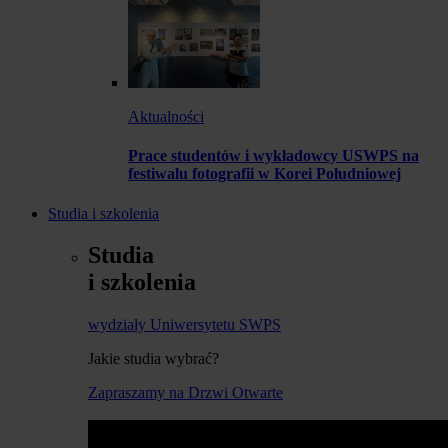
Aktualności
Prace studentów i wykładowcy USWPS na
festiwalu fotografii w Korei Południowej
Studia i szkolenia
Studia
i szkolenia
wydziały Uniwersytetu SWPS
Jakie studia wybrać?
Zapraszamy na Drzwi Otwarte