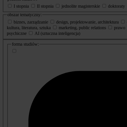
I stopnia
II stopnia
jednolite magisterskie
doktoraty
obszar tematyczny:
biznes, zarządzanie
design, projektowanie, architektura
kultura, literatura, sztuka
marketing, public relations
prawo
psychiczne
AI (sztuczna inteligencja)
dodatkowe
forma studiów:
informacje
o
studiach