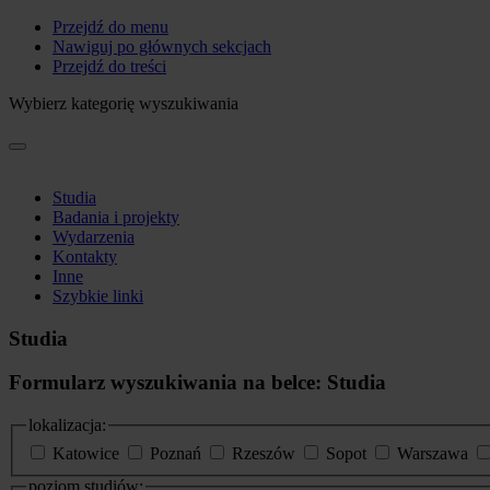
Przejdź do menu
Nawiguj po głównych sekcjach
Przejdź do treści
Wybierz kategorię wyszukiwania
Studia
Badania i projekty
Wydarzenia
Kontakty
Inne
Szybkie linki
Studia
Formularz wyszukiwania na belce: Studia
lokalizacja:
Katowice
Poznań
Rzeszów
Sopot
Warszawa
poziom studiów: