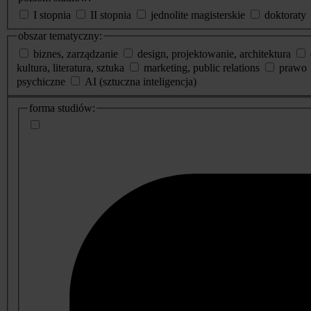
I stopnia
II stopnia
jednolite magisterskie
doktoraty
obszar tematyczny:
biznes, zarządzanie
design, projektowanie, architektura
kultura, literatura, sztuka
marketing, public relations
prawo
psychiczne
AI (sztuczna inteligencja)
dodatkowe
forma studiów:
informacje
o
studiach