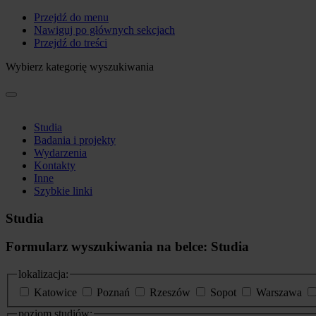
Przejdź do menu
Nawiguj po głównych sekcjach
Przejdź do treści
Wybierz kategorię wyszukiwania
Studia
Badania i projekty
Wydarzenia
Kontakty
Inne
Szybkie linki
Studia
Formularz wyszukiwania na belce: Studia
lokalizacja:
Katowice
Poznań
Rzeszów
Sopot
Warszawa
poziom studiów: