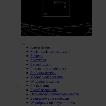
Kim jesteśmy
Misja, wizja, status uczelni
Strategia
Założyciel
Zarząd uczelni
Pracownicy akademiccy
Struktura uczelni
Medale i odznaczenia
Wirtualna Uczelnia
Jak działamy
Jakość kształcenia
Działalność naukowo-badawcza
Zaangażowanie społeczne
Współpraca międzynarodowa