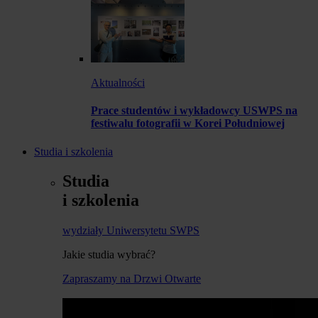
Aktualności
Prace studentów i wykładowcy USWPS na
festiwalu fotografii w Korei Południowej
Studia i szkolenia
Studia
i szkolenia
wydziały Uniwersytetu SWPS
Jakie studia wybrać?
Zapraszamy na Drzwi Otwarte