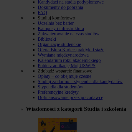
Kandydaci na studia podyplomowe
Dokumenty do pobrania
FAQ
Studiuj komfortowo
Uczelnia bez barier
Kampusy i infrastruktura
Zakwaterowanie na czas studiów
Biblioteki
Organizacje studenckie
Oferta Biura Karier: praktyki i staże
Wymiana międzynarodowa
Kalendarium roku akademickiego
Pobierz aplikację Mój USWPS
Zdobądź wsparcie finansowe
Opłaty – co obejmuje czesne
Studiuj za darmo – stypendia dla kandydatów
Stypendia dla studentów
Preferencyjne kredyty
Dofinansowanie przez pracodawcę
Wiadomości z kategorii
Studia i szkolenia