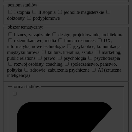
poziom studiów:
I stopnia
II stopnia
jednolite magisterskie
doktoraty
podyplomowe
obszar tematyczny:
biznes, zarządzanie
design, projektowanie, architektura
dziennikarstwo, media
human resources
UX,
informatyka, nowe technologie
języki obce, komunikacja
międzykulturowa
kultura, literatura, sztuka
marketing,
public relations
prawo
psychologia
psychoterapia
rozwój osobisty, coaching
społeczeństwo, państwo,
polityka
zdrowie, zaburzenia psychiczne
AI (sztuczna
inteligencja)
dodatkowe
forma studiów:
informacje
o
studiach