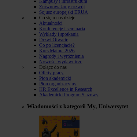
Kampusy i infrastruktura
Zrównoważony rozwój
Sojusz europejski ERUA
Co się u nas dzieje
Aktualności
Konferencje i seminaria
Wykłady i spotkania
Drzwi Otwarte
Co po licencjacie?
Kurs Matura 2026
Nagrody i wyróżnienia
Nowości wydawnicze
Dołącz do nas
Oferty pracy
Pion akademicki
Pion organizacyjny
HR Excellence in Research
Akademicki Program Stażowy
Wiadomości z kategorii
My, Uniwersytet