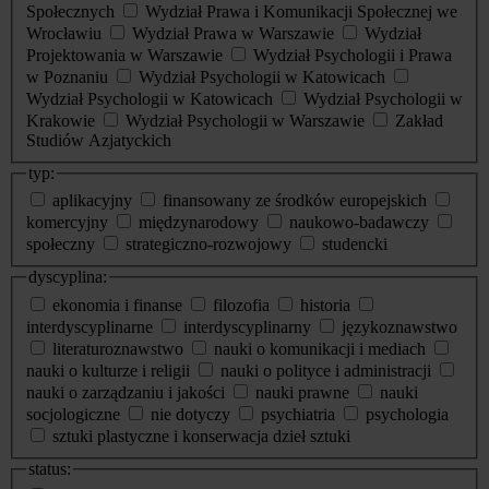
Społecznych
Wydział Prawa i Komunikacji Społecznej we
Wrocławiu
Wydział Prawa w Warszawie
Wydział
Projektowania w Warszawie
Wydział Psychologii i Prawa
w Poznaniu
Wydział Psychologii w Katowicach
Wydział Psychologii w Katowicach
Wydział Psychologii w
Krakowie
Wydział Psychologii w Warszawie
Zakład
Studiów Azjatyckich
typ:
aplikacyjny
finansowany ze środków europejskich
komercyjny
międzynarodowy
naukowo-badawczy
społeczny
strategiczno-rozwojowy
studencki
dyscyplina:
ekonomia i finanse
filozofia
historia
interdyscyplinarne
interdyscyplinarny
językoznawstwo
literaturoznawstwo
nauki o komunikacji i mediach
nauki o kulturze i religii
nauki o polityce i administracji
nauki o zarządzaniu i jakości
nauki prawne
nauki
socjologiczne
nie dotyczy
psychiatria
psychologia
sztuki plastyczne i konserwacja dzieł sztuki
status: