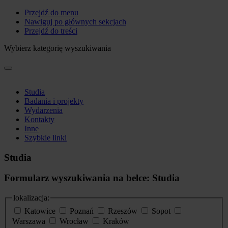
Przejdź do menu
Nawiguj po głównych sekcjach
Przejdź do treści
Wybierz kategorię wyszukiwania
Studia
Badania i projekty
Wydarzenia
Kontakty
Inne
Szybkie linki
Studia
Formularz wyszukiwania na belce: Studia
lokalizacja:
Katowice
Poznań
Rzeszów
Sopot
Warszawa
Wrocław
Kraków