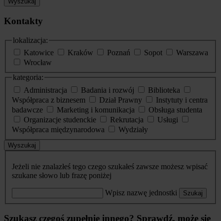
Wyszukaj
Kontakty
lokalizacja:
Katowice
Kraków
Poznań
Sopot
Warszawa
Wrocław
kategoria:
Administracja
Badania i rozwój
Biblioteka
Współpraca z biznesem
Dział Prawny
Instytuty i centra
badawcze
Marketing i komunikacja
Obsługa studenta
Organizacje studenckie
Rekrutacja
Usługi
Współpraca międzynarodowa
Wydziały
Wyszukaj
Jeżeli nie znalazłeś tego czego szukałeś zawsze możesz wpisać
szukane słowo lub frazę poniżej
Wpisz nazwę jednostki
Szukaj
Szukasz czegoś zupełnie innego? Sprawdź, może się