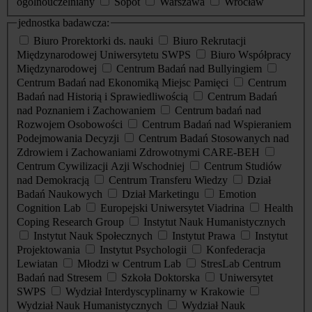
ogólnouczelniany
Sopot
Warszawa
Wrocław
jednostka badawcza:
Biuro Prorektorki ds. nauki
Biuro Rekrutacji
Międzynarodowej Uniwersytetu SWPS
Biuro Współpracy
Międzynarodowej
Centrum Badań nad Bullyingiem
Centrum Badań nad Ekonomiką Miejsc Pamięci
Centrum
Badań nad Historią i Sprawiedliwością
Centrum Badań
nad Poznaniem i Zachowaniem
Centrum badań nad
Rozwojem Osobowości
Centrum Badań nad Wspieraniem
Podejmowania Decyzji
Centrum Badań Stosowanych nad
Zdrowiem i Zachowaniami Zdrowotnymi CARE-BEH
Centrum Cywilizacji Azji Wschodniej
Centrum Studiów
nad Demokracją
Centrum Transferu Wiedzy
Dział
Badań Naukowych
Dział Marketingu
Emotion
Cognition Lab
Europejski Uniwersytet Viadrina
Health
Coping Research Group
Instytut Nauk Humanistycznych
Instytut Nauk Społecznych
Instytut Prawa
Instytut
Projektowania
Instytut Psychologii
Konfederacja
Lewiatan
Młodzi w Centrum Lab
StresLab Centrum
Badań nad Stresem
Szkoła Doktorska
Uniwersytet
SWPS
Wydział Interdyscyplinarny w Krakowie
Wydział Nauk Humanistycznych
Wydział Nauk