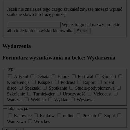
Jeżeli nie znalazłeś tego czego szukałeś zawsze możesz wpisać
szukane słowo lub frazę poniżej
Wpisz fragment nazwy projektu
albo imię i/lub nazwisko kierownika
Szukaj
Wydarzenia
Formularz wyszukiwania na belce: Wydarzenia
typ:
Artykuł
Debata
Ebook
Festiwal
Koncert
Konferencja
Książka
Podcast
Raport
Silent-
disco
Spektakl
Spotkanie
Studia-podyplomowe
Szkolenie
Turniej-gier
Uroczystość
Videocast
Warsztat
Webinar
Wykład
Wystawa
lokalizacja:
Katowice
Kraków
online
Poznań
Sopot
Warszawa
Wrocław