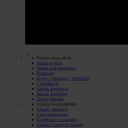
Poznaj naszą ofertę
Studia wyższe
Studia podyplomowe
Doktoraty
Kursy i szkolenia - OpenEdu
Certyfikacje
Szkoła Językowa
Szkoła Trenerów
Drzwi Otwarte
Aplikuj bez problemu
Zasady rekrutacji
Listy rankingowe
Kandydaci z zagranicy
Studenci z innych uczelni