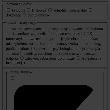
poziom studiów:
I stopnia
II stopnia
jednolite magisterskie
doktoraty
podyplomowe
obszar tematyczny:
biznes, zarządzanie
design, projektowanie, architektura
dziennikarstwo, media
human resources
UX,
informatyka, nowe technologie
języki obce, komunikacja
międzykulturowa
kultura, literatura, sztuka
marketing,
public relations
prawo
psychologia
psychoterapia
rozwój osobisty, coaching
społeczeństwo, państwo,
polityka
zdrowie, zaburzenia psychiczne
AI (sztuczna
inteligencja)
dodatkowe
forma studiów:
informacje
o
studiach