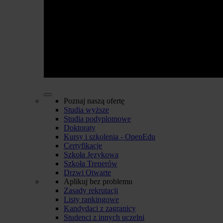
Poznaj naszą ofertę
Studia wyższe
Studia podyplomowe
Doktoraty
Kursy i szkolenia - OpenEdu
Certyfikacje
Szkoła Językowa
Szkoła Trenerów
Drzwi Otwarte
Aplikuj bez problemu
Zasady rekrutacji
Listy rankingowe
Kandydaci z zagranicy
Studenci z innych uczelni