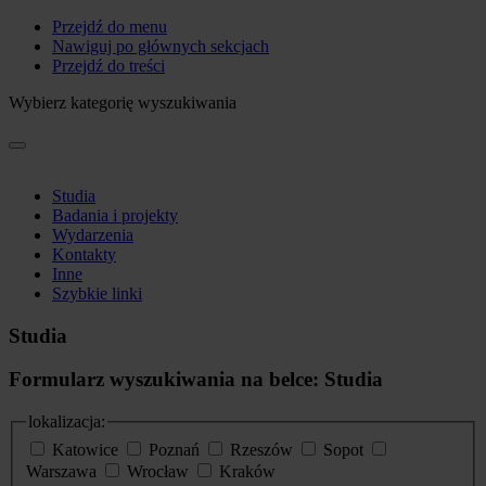
Przejdź do menu
Nawiguj po głównych sekcjach
Przejdź do treści
Wybierz kategorię wyszukiwania
Studia
Badania i projekty
Wydarzenia
Kontakty
Inne
Szybkie linki
Studia
Formularz wyszukiwania na belce: Studia
lokalizacja:
Katowice
Poznań
Rzeszów
Sopot
Warszawa
Wrocław
Kraków