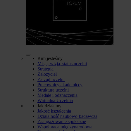
Kim jesteśmy
Misja, wizja, status uczelni
Strategia
Założyciel
Zarząd uczelni
Pracownicy akademiccy
Struktura uczelni
Medale i odznaczenia
Wirtualna Uczelnia
Jak działamy
Jakość kształcenia
Działalność naukowo-badawcza
Zaangażowanie społeczne
Współpraca międzynarodowa