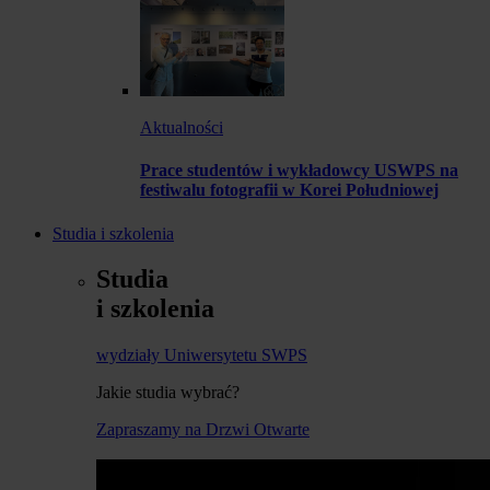
Aktualności
Prace studentów i wykładowcy USWPS na
festiwalu fotografii w Korei Południowej
Studia i szkolenia
Studia
i szkolenia
wydziały Uniwersytetu SWPS
Jakie studia wybrać?
Zapraszamy na Drzwi Otwarte