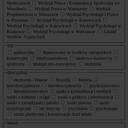
Społecznych
Wydział Prawa i Komunikacji Społecznej we
Wrocławiu
Wydział Prawa w Warszawie
Wydział
Projektowania w Warszawie
Wydział Psychologii i Prawa
w Poznaniu
Wydział Psychologii w Katowicach
Wydział Psychologii w Katowicach
Wydział Psychologii w
Krakowie
Wydział Psychologii w Warszawie
Zakład
Studiów Azjatyckich
typ:
aplikacyjny
finansowany ze środków europejskich
komercyjny
międzynarodowy
naukowo-badawczy
społeczny
strategiczno-rozwojowy
studencki
dyscyplina:
ekonomia i finanse
filozofia
historia
interdyscyplinarne
interdyscyplinarny
językoznawstwo
literaturoznawstwo
nauki o komunikacji i mediach
nauki o kulturze i religii
nauki o polityce i administracji
nauki o zarządzaniu i jakości
nauki prawne
nauki
socjologiczne
nie dotyczy
psychiatria
psychologia
sztuki plastyczne i konserwacja dzieł sztuki
status: