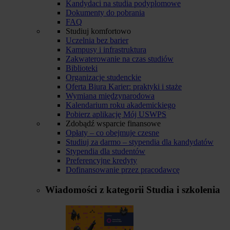
Kandydaci na studia podyplomowe
Dokumenty do pobrania
FAQ
Studiuj komfortowo
Uczelnia bez barier
Kampusy i infrastruktura
Zakwaterowanie na czas studiów
Biblioteki
Organizacje studenckie
Oferta Biura Karier: praktyki i staże
Wymiana międzynarodowa
Kalendarium roku akademickiego
Pobierz aplikację Mój USWPS
Zdobądź wsparcie finansowe
Opłaty – co obejmuje czesne
Studiuj za darmo – stypendia dla kandydatów
Stypendia dla studentów
Preferencyjne kredyty
Dofinansowanie przez pracodawcę
Wiadomości z kategorii
Studia i szkolenia