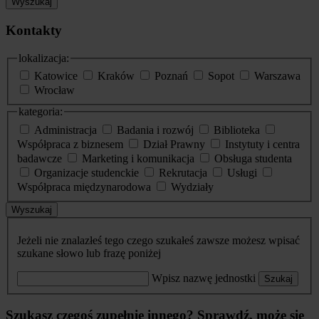
Wyszukaj
Kontakty
lokalizacja:
Katowice
Kraków
Poznań
Sopot
Warszawa
Wrocław
kategoria:
Administracja
Badania i rozwój
Biblioteka
Współpraca z biznesem
Dział Prawny
Instytuty i centra
badawcze
Marketing i komunikacja
Obsługa studenta
Organizacje studenckie
Rekrutacja
Usługi
Współpraca międzynarodowa
Wydziały
Wyszukaj
Jeżeli nie znalazłeś tego czego szukałeś zawsze możesz wpisać
szukane słowo lub frazę poniżej
Wpisz nazwę jednostki
Szukaj
Szukasz czegoś zupełnie innego? Sprawdź, może się