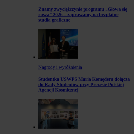
Znamy zwyciężczynie programu „Głowa się
rusza” 2026 – zapraszamy na bezpłatne
studia graficzne
Nagrody i wyróżnienia
Studentka USWPS Maria Komędera dołącza
do Rady Studentów przy Prezesie Polskiej
Agencji Kosmicznej