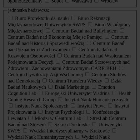
ogólnouczelniany
Sopot
Warszawa
Wrocław
jednostka badawcza:
Biuro Prorektorki ds. nauki
Biuro Rekrutacji
Międzynarodowej Uniwersytetu SWPS
Biuro Współpracy
Międzynarodowej
Centrum Badań nad Bullyingiem
Centrum Badań nad Ekonomiką Miejsc Pamięci
Centrum
Badań nad Historią i Sprawiedliwością
Centrum Badań
nad Poznaniem i Zachowaniem
Centrum badań nad
Rozwojem Osobowości
Centrum Badań nad Wspieraniem
Podejmowania Decyzji
Centrum Badań Stosowanych nad
Zdrowiem i Zachowaniami Zdrowotnymi CARE-BEH
Centrum Cywilizacji Azji Wschodniej
Centrum Studiów
nad Demokracją
Centrum Transferu Wiedzy
Dział
Badań Naukowych
Dział Marketingu
Emotion
Cognition Lab
Europejski Uniwersytet Viadrina
Health
Coping Research Group
Instytut Nauk Humanistycznych
Instytut Nauk Społecznych
Instytut Prawa
Instytut
Projektowania
Instytut Psychologii
Konfederacja
Lewiatan
Młodzi w Centrum Lab
StresLab Centrum
Badań nad Stresem
Szkoła Doktorska
Uniwersytet
SWPS
Wydział Interdyscyplinarny w Krakowie
Wydział Nauk Humanistycznych
Wydział Nauk