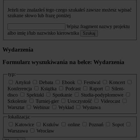
Jeżeli nie znalazłeś tego czego szukałeś zawsze możesz wpisać
szukane słowo lub frazę poniżej
Wpisz fragment nazwy projektu
albo imię i/lub nazwisko kierownika
Szukaj
Wydarzenia
Formularz wyszukiwania na belce: Wydarzenia
typ:
Artykuł
Debata
Ebook
Festiwal
Koncert
Konferencja
Książka
Podcast
Raport
Silent-
disco
Spektakl
Spotkanie
Studia-podyplomowe
Szkolenie
Turniej-gier
Uroczystość
Videocast
Warsztat
Webinar
Wykład
Wystawa
lokalizacja:
Katowice
Kraków
online
Poznań
Sopot
Warszawa
Wrocław