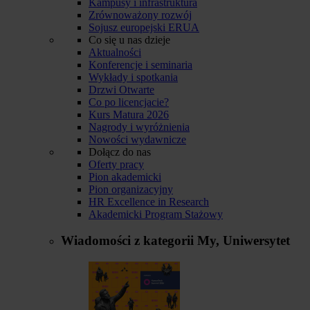
Kampusy i infrastruktura
Zrównoważony rozwój
Sojusz europejski ERUA
Co się u nas dzieje
Aktualności
Konferencje i seminaria
Wykłady i spotkania
Drzwi Otwarte
Co po licencjacie?
Kurs Matura 2026
Nagrody i wyróżnienia
Nowości wydawnicze
Dołącz do nas
Oferty pracy
Pion akademicki
Pion organizacyjny
HR Excellence in Research
Akademicki Program Stażowy
Wiadomości z kategorii
My, Uniwersytet