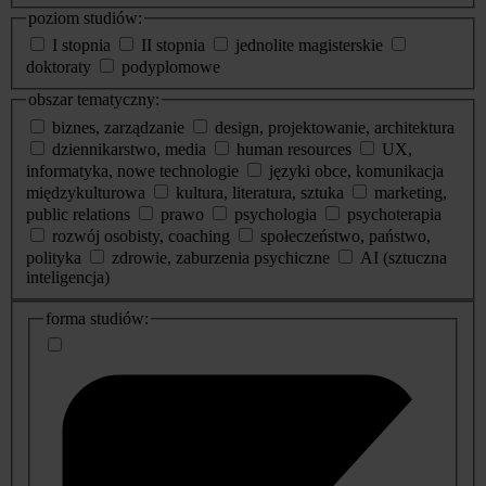
poziom studiów:
I stopnia
II stopnia
jednolite magisterskie
doktoraty
podyplomowe
obszar tematyczny:
biznes, zarządzanie
design, projektowanie, architektura
dziennikarstwo, media
human resources
UX,
informatyka, nowe technologie
języki obce, komunikacja
międzykulturowa
kultura, literatura, sztuka
marketing,
public relations
prawo
psychologia
psychoterapia
rozwój osobisty, coaching
społeczeństwo, państwo,
polityka
zdrowie, zaburzenia psychiczne
AI (sztuczna
inteligencja)
dodatkowe
forma studiów:
informacje
o
studiach