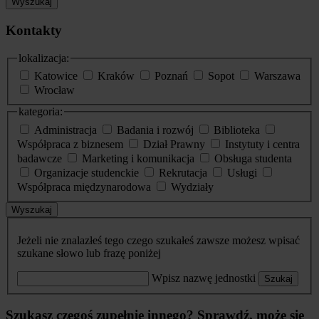
Wyszukaj
Kontakty
lokalizacja:
Katowice
Kraków
Poznań
Sopot
Warszawa
Wrocław
kategoria:
Administracja
Badania i rozwój
Biblioteka
Współpraca z biznesem
Dział Prawny
Instytuty i centra
badawcze
Marketing i komunikacja
Obsługa studenta
Organizacje studenckie
Rekrutacja
Usługi
Współpraca międzynarodowa
Wydziały
Wyszukaj
Jeżeli nie znalazłeś tego czego szukałeś zawsze możesz wpisać
szukane słowo lub frazę poniżej
Wpisz nazwę jednostki
Szukaj
Szukasz czegoś zupełnie innego? Sprawdź, może się