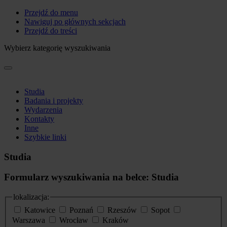
Przejdź do menu
Nawiguj po głównych sekcjach
Przejdź do treści
Wybierz kategorię wyszukiwania
Studia
Badania i projekty
Wydarzenia
Kontakty
Inne
Szybkie linki
Studia
Formularz wyszukiwania na belce: Studia
lokalizacja:
Katowice
Poznań
Rzeszów
Sopot
Warszawa
Wrocław
Kraków