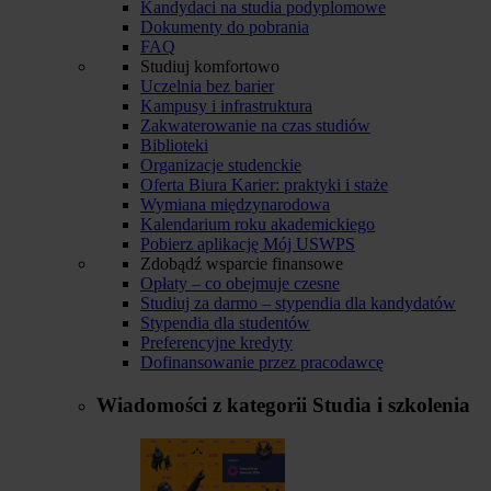
Kandydaci na studia podyplomowe
Dokumenty do pobrania
FAQ
Studiuj komfortowo
Uczelnia bez barier
Kampusy i infrastruktura
Zakwaterowanie na czas studiów
Biblioteki
Organizacje studenckie
Oferta Biura Karier: praktyki i staże
Wymiana międzynarodowa
Kalendarium roku akademickiego
Pobierz aplikację Mój USWPS
Zdobądź wsparcie finansowe
Opłaty – co obejmuje czesne
Studiuj za darmo – stypendia dla kandydatów
Stypendia dla studentów
Preferencyjne kredyty
Dofinansowanie przez pracodawcę
Wiadomości z kategorii
Studia i szkolenia