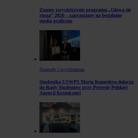
Znamy zwyciężczynie programu „Głowa się
rusza” 2026 – zapraszamy na bezpłatne
studia graficzne
Nagrody i wyróżnienia
Studentka USWPS Maria Komędera dołącza
do Rady Studentów przy Prezesie Polskiej
Agencji Kosmicznej