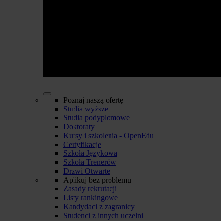
Poznaj naszą ofertę
Studia wyższe
Studia podyplomowe
Doktoraty
Kursy i szkolenia - OpenEdu
Certyfikacje
Szkoła Językowa
Szkoła Trenerów
Drzwi Otwarte
Aplikuj bez problemu
Zasady rekrutacji
Listy rankingowe
Kandydaci z zagranicy
Studenci z innych uczelni