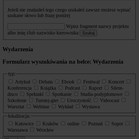
Jeżeli nie znalazłeś tego czego szukałeś zawsze możesz wpisać
szukane słowo lub frazę poniżej
Wpisz fragment nazwy projektu
albo imię i/lub nazwisko kierownika
Szukaj
Wydarzenia
Formularz wyszukiwania na belce: Wydarzenia
typ:
Artykuł
Debata
Ebook
Festiwal
Koncert
Konferencja
Książka
Podcast
Raport
Silent-
disco
Spektakl
Spotkanie
Studia-podyplomowe
Szkolenie
Turniej-gier
Uroczystość
Videocast
Warsztat
Webinar
Wykład
Wystawa
lokalizacja:
Katowice
Kraków
online
Poznań
Sopot
Warszawa
Wrocław