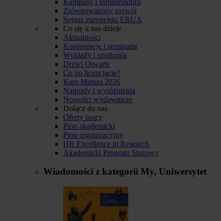
Kampusy i infrastruktura
Zrównoważony rozwój
Sojusz europejski ERUA
Co się u nas dzieje
Aktualności
Konferencje i seminaria
Wykłady i spotkania
Drzwi Otwarte
Co po licencjacie?
Kurs Matura 2026
Nagrody i wyróżnienia
Nowości wydawnicze
Dołącz do nas
Oferty pracy
Pion akademicki
Pion organizacyjny
HR Excellence in Research
Akademicki Program Stażowy
Wiadomości z kategorii
My, Uniwersytet