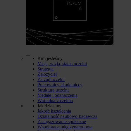
Kim jesteśmy
Misja, wizja, status uczelni
Strategia
Założyciel
Zarząd uczelni
Pracownicy akademiccy
Struktura uczelni
Medale i odznaczenia
Wirtualna Uczelnia
Jak działamy
Jakość kształcenia
Działalność naukowo-badawcza
Zaangażowanie społeczne
Współpraca międzynarodowa