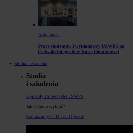
Aktualności
Prace studentów i wykładowcy USWPS na
festiwalu fotografii w Korei Południowej
Studia i szkolenia
Studia
i szkolenia
wydziały Uniwersytetu SWPS
Jakie studia wybrać?
Zapraszamy na Drzwi Otwarte