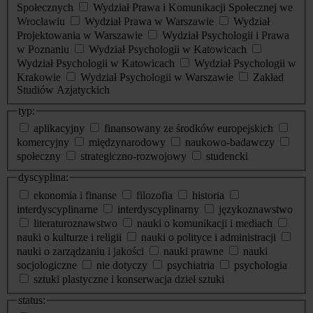
Społecznych
Wydział Prawa i Komunikacji Społecznej we
Wrocławiu
Wydział Prawa w Warszawie
Wydział
Projektowania w Warszawie
Wydział Psychologii i Prawa
w Poznaniu
Wydział Psychologii w Katowicach
Wydział Psychologii w Katowicach
Wydział Psychologii w
Krakowie
Wydział Psychologii w Warszawie
Zakład
Studiów Azjatyckich
typ:
aplikacyjny
finansowany ze środków europejskich
komercyjny
międzynarodowy
naukowo-badawczy
społeczny
strategiczno-rozwojowy
studencki
dyscyplina:
ekonomia i finanse
filozofia
historia
interdyscyplinarne
interdyscyplinarny
językoznawstwo
literaturoznawstwo
nauki o komunikacji i mediach
nauki o kulturze i religii
nauki o polityce i administracji
nauki o zarządzaniu i jakości
nauki prawne
nauki
socjologiczne
nie dotyczy
psychiatria
psychologia
sztuki plastyczne i konserwacja dzieł sztuki
status: