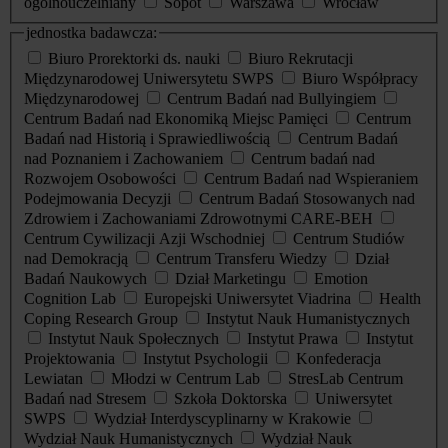
ogólnouczelniany
Sopot
Warszawa
Wrocław
jednostka badawcza:
Biuro Prorektorki ds. nauki
Biuro Rekrutacji
Międzynarodowej Uniwersytetu SWPS
Biuro Współpracy
Międzynarodowej
Centrum Badań nad Bullyingiem
Centrum Badań nad Ekonomiką Miejsc Pamięci
Centrum
Badań nad Historią i Sprawiedliwością
Centrum Badań
nad Poznaniem i Zachowaniem
Centrum badań nad
Rozwojem Osobowości
Centrum Badań nad Wspieraniem
Podejmowania Decyzji
Centrum Badań Stosowanych nad
Zdrowiem i Zachowaniami Zdrowotnymi CARE-BEH
Centrum Cywilizacji Azji Wschodniej
Centrum Studiów
nad Demokracją
Centrum Transferu Wiedzy
Dział
Badań Naukowych
Dział Marketingu
Emotion
Cognition Lab
Europejski Uniwersytet Viadrina
Health
Coping Research Group
Instytut Nauk Humanistycznych
Instytut Nauk Społecznych
Instytut Prawa
Instytut
Projektowania
Instytut Psychologii
Konfederacja
Lewiatan
Młodzi w Centrum Lab
StresLab Centrum
Badań nad Stresem
Szkoła Doktorska
Uniwersytet
SWPS
Wydział Interdyscyplinarny w Krakowie
Wydział Nauk Humanistycznych
Wydział Nauk