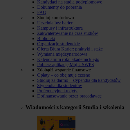
Kandydaci na studia podyplomowe
Dokumenty do pobrania
FAQ
Studiuj komfortowo
Uczelnia bez barier
Kampusy i infrastruktura
Zakwaterowanie na czas studiów
Biblioteki
Organizacje studenckie
Oferta Biura Karier: praktyki i staże
Wymiana międzynarodowa
Kalendarium roku akademickiego
Pobierz aplikację Mój USWPS
Zdobądź wsparcie finansowe
Opłaty – co obejmuje czesne
Studiuj za darmo – stypendia dla kandydatów
Stypendia dla studentów
Preferencyjne kredyty
Dofinansowanie przez pracodawcę
Wiadomości z kategorii
Studia i szkolenia