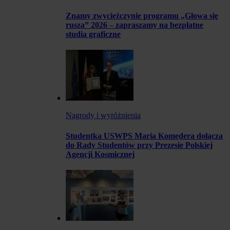
Znamy zwyciężczynie programu „Głowa się
rusza” 2026 – zapraszamy na bezpłatne
studia graficzne
Nagrody i wyróżnienia
Studentka USWPS Maria Komędera dołącza
do Rady Studentów przy Prezesie Polskiej
Agencji Kosmicznej