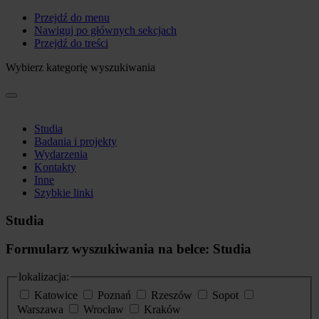
Przejdź do menu
Nawiguj po głównych sekcjach
Przejdź do treści
Wybierz kategorię wyszukiwania
Studia
Badania i projekty
Wydarzenia
Kontakty
Inne
Szybkie linki
Studia
Formularz wyszukiwania na belce: Studia
lokalizacja:
Katowice
Poznań
Rzeszów
Sopot
Warszawa
Wrocław
Kraków