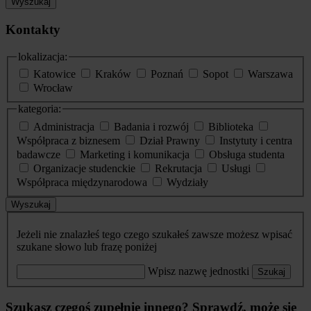
Wyszukaj
Kontakty
lokalizacja:
Katowice
Kraków
Poznań
Sopot
Warszawa
Wrocław
kategoria:
Administracja
Badania i rozwój
Biblioteka
Współpraca z biznesem
Dział Prawny
Instytuty i centra
badawcze
Marketing i komunikacja
Obsługa studenta
Organizacje studenckie
Rekrutacja
Usługi
Współpraca międzynarodowa
Wydziały
Wyszukaj
Jeżeli nie znalazłeś tego czego szukałeś zawsze możesz wpisać
szukane słowo lub frazę poniżej
Wpisz nazwę jednostki
Szukaj
Szukasz czegoś zupełnie innego? Sprawdź, może się