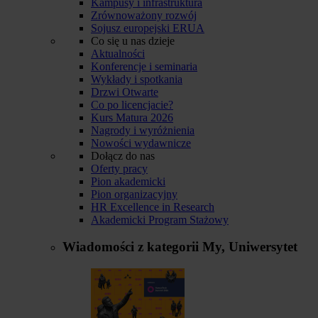
Kampusy i infrastruktura
Zrównoważony rozwój
Sojusz europejski ERUA
Co się u nas dzieje
Aktualności
Konferencje i seminaria
Wykłady i spotkania
Drzwi Otwarte
Co po licencjacie?
Kurs Matura 2026
Nagrody i wyróżnienia
Nowości wydawnicze
Dołącz do nas
Oferty pracy
Pion akademicki
Pion organizacyjny
HR Excellence in Research
Akademicki Program Stażowy
Wiadomości z kategorii
My, Uniwersytet