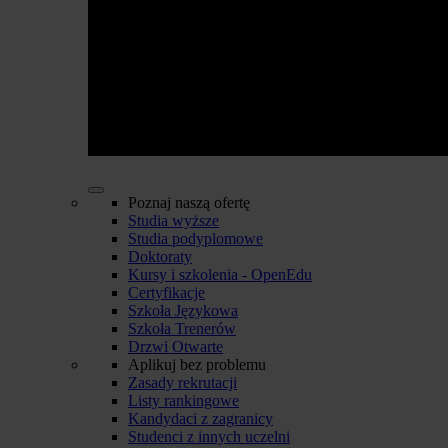
Poznaj naszą ofertę
Studia wyższe
Studia podyplomowe
Doktoraty
Kursy i szkolenia - OpenEdu
Certyfikacje
Szkoła Językowa
Szkoła Trenerów
Drzwi Otwarte
Aplikuj bez problemu
Zasady rekrutacji
Listy rankingowe
Kandydaci z zagranicy
Studenci z innych uczelni