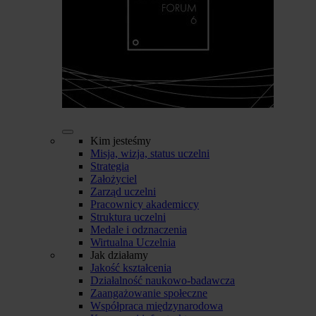
Kim jesteśmy
Misja, wizja, status uczelni
Strategia
Założyciel
Zarząd uczelni
Pracownicy akademiccy
Struktura uczelni
Medale i odznaczenia
Wirtualna Uczelnia
Jak działamy
Jakość kształcenia
Działalność naukowo-badawcza
Zaangażowanie społeczne
Współpraca międzynarodowa