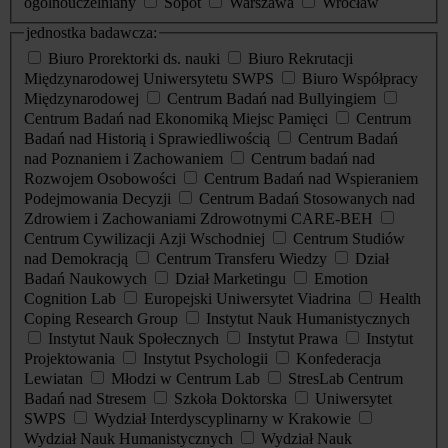
ogólnouczelniany
Sopot
Warszawa
Wrocław
jednostka badawcza:
Biuro Prorektorki ds. nauki
Biuro Rekrutacji
Międzynarodowej Uniwersytetu SWPS
Biuro Współpracy
Międzynarodowej
Centrum Badań nad Bullyingiem
Centrum Badań nad Ekonomiką Miejsc Pamięci
Centrum
Badań nad Historią i Sprawiedliwością
Centrum Badań
nad Poznaniem i Zachowaniem
Centrum badań nad
Rozwojem Osobowości
Centrum Badań nad Wspieraniem
Podejmowania Decyzji
Centrum Badań Stosowanych nad
Zdrowiem i Zachowaniami Zdrowotnymi CARE-BEH
Centrum Cywilizacji Azji Wschodniej
Centrum Studiów
nad Demokracją
Centrum Transferu Wiedzy
Dział
Badań Naukowych
Dział Marketingu
Emotion
Cognition Lab
Europejski Uniwersytet Viadrina
Health
Coping Research Group
Instytut Nauk Humanistycznych
Instytut Nauk Społecznych
Instytut Prawa
Instytut
Projektowania
Instytut Psychologii
Konfederacja
Lewiatan
Młodzi w Centrum Lab
StresLab Centrum
Badań nad Stresem
Szkoła Doktorska
Uniwersytet
SWPS
Wydział Interdyscyplinarny w Krakowie
Wydział Nauk Humanistycznych
Wydział Nauk