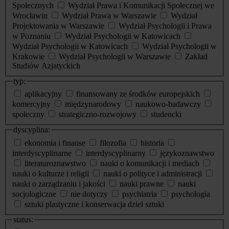
Społecznych
Wydział Prawa i Komunikacji Społecznej we
Wrocławiu
Wydział Prawa w Warszawie
Wydział
Projektowania w Warszawie
Wydział Psychologii i Prawa
w Poznaniu
Wydział Psychologii w Katowicach
Wydział Psychologii w Katowicach
Wydział Psychologii w
Krakowie
Wydział Psychologii w Warszawie
Zakład
Studiów Azjatyckich
typ:
aplikacyjny
finansowany ze środków europejskich
komercyjny
międzynarodowy
naukowo-badawczy
społeczny
strategiczno-rozwojowy
studencki
dyscyplina:
ekonomia i finanse
filozofia
historia
interdyscyplinarne
interdyscyplinarny
językoznawstwo
literaturoznawstwo
nauki o komunikacji i mediach
nauki o kulturze i religii
nauki o polityce i administracji
nauki o zarządzaniu i jakości
nauki prawne
nauki
socjologiczne
nie dotyczy
psychiatria
psychologia
sztuki plastyczne i konserwacja dzieł sztuki
status: