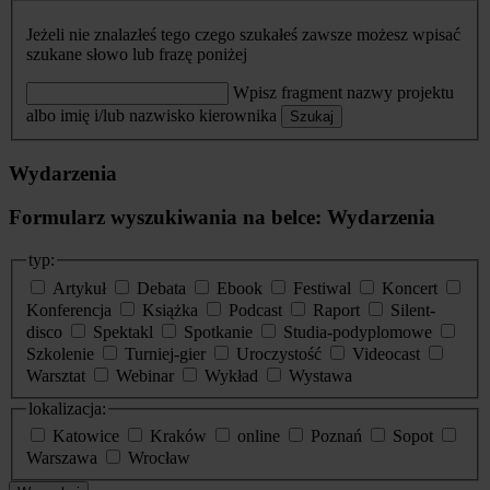
Jeżeli nie znalazłeś tego czego szukałeś zawsze możesz wpisać
szukane słowo lub frazę poniżej
Wpisz fragment nazwy projektu
albo imię i/lub nazwisko kierownika
Szukaj
Wydarzenia
Formularz wyszukiwania na belce: Wydarzenia
typ:
Artykuł
Debata
Ebook
Festiwal
Koncert
Konferencja
Książka
Podcast
Raport
Silent-
disco
Spektakl
Spotkanie
Studia-podyplomowe
Szkolenie
Turniej-gier
Uroczystość
Videocast
Warsztat
Webinar
Wykład
Wystawa
lokalizacja:
Katowice
Kraków
online
Poznań
Sopot
Warszawa
Wrocław