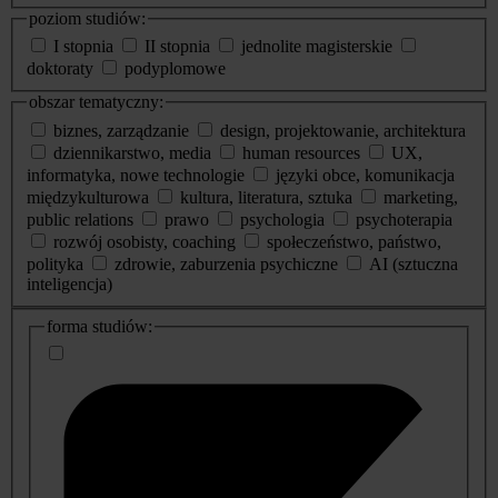
poziom studiów:
I stopnia
II stopnia
jednolite magisterskie
doktoraty
podyplomowe
obszar tematyczny:
biznes, zarządzanie
design, projektowanie, architektura
dziennikarstwo, media
human resources
UX,
informatyka, nowe technologie
języki obce, komunikacja
międzykulturowa
kultura, literatura, sztuka
marketing,
public relations
prawo
psychologia
psychoterapia
rozwój osobisty, coaching
społeczeństwo, państwo,
polityka
zdrowie, zaburzenia psychiczne
AI (sztuczna
inteligencja)
dodatkowe
forma studiów:
informacje
o
studiach