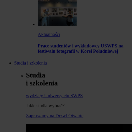
Aktualności
Prace studentów i wykładowcy USWPS na
festiwalu fotografii w Korei Południowej
Studia i szkolenia
Studia
i szkolenia
wydziały Uniwersytetu SWPS
Jakie studia wybrać?
Zapraszamy na Drzwi Otwarte