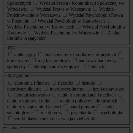
Społecznych
Wydział Prawa i Komunikacji Społecznej we
Wrocławiu
Wydział Prawa w Warszawie
Wydział
Projektowania w Warszawie
Wydział Psychologii i Prawa
w Poznaniu
Wydział Psychologii w Katowicach
Wydział Psychologii w Katowicach
Wydział Psychologii w
Krakowie
Wydział Psychologii w Warszawie
Zakład
Studiów Azjatyckich
typ:
aplikacyjny
finansowany ze środków europejskich
komercyjny
międzynarodowy
naukowo-badawczy
społeczny
strategiczno-rozwojowy
studencki
dyscyplina:
ekonomia i finanse
filozofia
historia
interdyscyplinarne
interdyscyplinarny
językoznawstwo
literaturoznawstwo
nauki o komunikacji i mediach
nauki o kulturze i religii
nauki o polityce i administracji
nauki o zarządzaniu i jakości
nauki prawne
nauki
socjologiczne
nie dotyczy
psychiatria
psychologia
sztuki plastyczne i konserwacja dzieł sztuki
status: