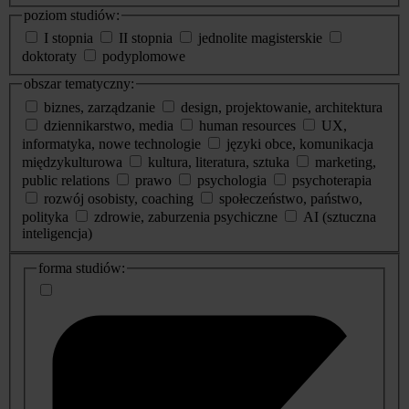
poziom studiów:
I stopnia
II stopnia
jednolite magisterskie
doktoraty
podyplomowe
obszar tematyczny:
biznes, zarządzanie
design, projektowanie, architektura
dziennikarstwo, media
human resources
UX,
informatyka, nowe technologie
języki obce, komunikacja
międzykulturowa
kultura, literatura, sztuka
marketing,
public relations
prawo
psychologia
psychoterapia
rozwój osobisty, coaching
społeczeństwo, państwo,
polityka
zdrowie, zaburzenia psychiczne
AI (sztuczna
inteligencja)
dodatkowe
forma studiów:
informacje
o
studiach