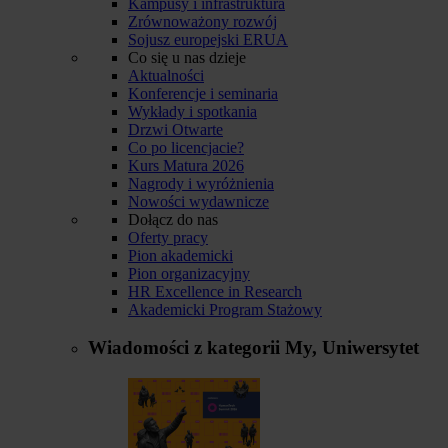
Kampusy i infrastruktura
Zrównoważony rozwój
Sojusz europejski ERUA
Co się u nas dzieje
Aktualności
Konferencje i seminaria
Wykłady i spotkania
Drzwi Otwarte
Co po licencjacie?
Kurs Matura 2026
Nagrody i wyróżnienia
Nowości wydawnicze
Dołącz do nas
Oferty pracy
Pion akademicki
Pion organizacyjny
HR Excellence in Research
Akademicki Program Stażowy
Wiadomości z kategorii
My, Uniwersytet