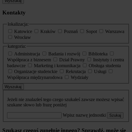
Wyszukaj
Kontakty
lokalizacja:
Katowice
Kraków
Poznań
Sopot
Warszawa
Wrocław
kategoria:
Administracja
Badania i rozwój
Biblioteka
Współpraca z biznesem
Dział Prawny
Instytuty i centra
badawcze
Marketing i komunikacja
Obsługa studenta
Organizacje studenckie
Rekrutacja
Usługi
Współpraca międzynarodowa
Wydziały
Wyszukaj
Jeżeli nie znalazłeś tego czego szukałeś zawsze możesz wpisać
szukane słowo lub frazę poniżej
Wpisz nazwę jednostki
Szukaj
Szukasz czegoś zupełnie innego? Sprawdź, może się