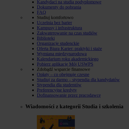
Kandydaci na studia podyplomowe
Dokumenty do pobrania
FAQ
Studiuj komfortowo
Uczelnia bez barier
Kampusy i infrastruktura
Zakwaterowanie na czas studiów
Biblioteki
Organizacje studenckie
Oferta Biura Karier: praktyki i staże
Wymiana międzynarodowa
Kalendarium roku akademickiego
Pobierz aplikację Mój USWPS
Zdobądź wsparcie finansowe
Opłaty – co obejmuje czesne
Studiuj za darmo – stypendia dla kandydatów
Stypendia dla studentów
Preferencyjne kredyty
Dofinansowanie przez pracodawcę
Wiadomości z kategorii
Studia i szkolenia