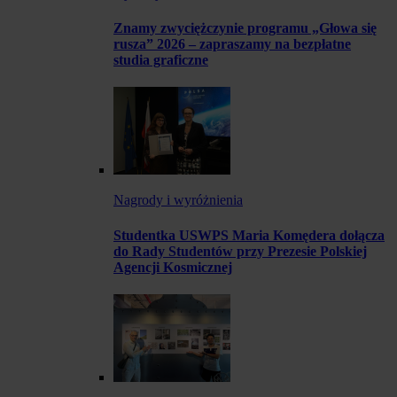
Znamy zwyciężczynie programu „Głowa się
rusza” 2026 – zapraszamy na bezpłatne
studia graficzne
Nagrody i wyróżnienia
Studentka USWPS Maria Komędera dołącza
do Rady Studentów przy Prezesie Polskiej
Agencji Kosmicznej