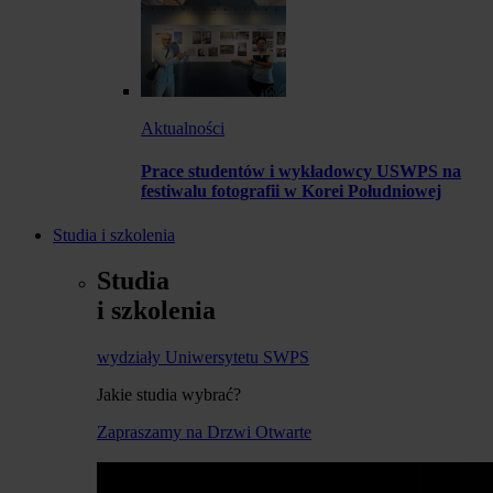
Aktualności
Prace studentów i wykładowcy USWPS na
festiwalu fotografii w Korei Południowej
Studia i szkolenia
Studia
i szkolenia
wydziały Uniwersytetu SWPS
Jakie studia wybrać?
Zapraszamy na Drzwi Otwarte