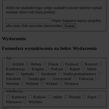
Jeżeli nie znalazłeś tego czego szukałeś zawsze możesz wpisać
szukane słowo lub frazę poniżej
Wpisz fragment nazwy projektu
albo imię i/lub nazwisko kierownika
Szukaj
Wydarzenia
Formularz wyszukiwania na belce: Wydarzenia
typ:
Artykuł
Debata
Ebook
Festiwal
Koncert
Konferencja
Książka
Podcast
Raport
Silent-
disco
Spektakl
Spotkanie
Studia-podyplomowe
Szkolenie
Turniej-gier
Uroczystość
Videocast
Warsztat
Webinar
Wykład
Wystawa
lokalizacja:
Katowice
Kraków
online
Poznań
Sopot
Warszawa
Wrocław