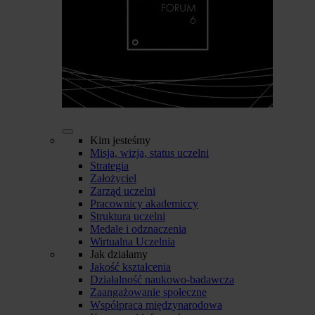
Kim jesteśmy
Misja, wizja, status uczelni
Strategia
Założyciel
Zarząd uczelni
Pracownicy akademiccy
Struktura uczelni
Medale i odznaczenia
Wirtualna Uczelnia
Jak działamy
Jakość kształcenia
Działalność naukowo-badawcza
Zaangażowanie społeczne
Współpraca międzynarodowa