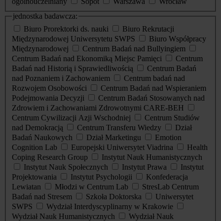
ogólnouczelniany
Sopot
Warszawa
Wrocław
jednostka badawcza:
Biuro Prorektorki ds. nauki
Biuro Rekrutacji
Międzynarodowej Uniwersytetu SWPS
Biuro Współpracy
Międzynarodowej
Centrum Badań nad Bullyingiem
Centrum Badań nad Ekonomiką Miejsc Pamięci
Centrum
Badań nad Historią i Sprawiedliwością
Centrum Badań
nad Poznaniem i Zachowaniem
Centrum badań nad
Rozwojem Osobowości
Centrum Badań nad Wspieraniem
Podejmowania Decyzji
Centrum Badań Stosowanych nad
Zdrowiem i Zachowaniami Zdrowotnymi CARE-BEH
Centrum Cywilizacji Azji Wschodniej
Centrum Studiów
nad Demokracją
Centrum Transferu Wiedzy
Dział
Badań Naukowych
Dział Marketingu
Emotion
Cognition Lab
Europejski Uniwersytet Viadrina
Health
Coping Research Group
Instytut Nauk Humanistycznych
Instytut Nauk Społecznych
Instytut Prawa
Instytut
Projektowania
Instytut Psychologii
Konfederacja
Lewiatan
Młodzi w Centrum Lab
StresLab Centrum
Badań nad Stresem
Szkoła Doktorska
Uniwersytet
SWPS
Wydział Interdyscyplinarny w Krakowie
Wydział Nauk Humanistycznych
Wydział Nauk