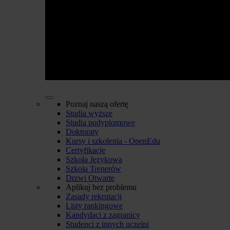
Poznaj naszą ofertę
Studia wyższe
Studia podyplomowe
Doktoraty
Kursy i szkolenia - OpenEdu
Certyfikacje
Szkoła Językowa
Szkoła Trenerów
Drzwi Otwarte
Aplikuj bez problemu
Zasady rekrutacji
Listy rankingowe
Kandydaci z zagranicy
Studenci z innych uczelni