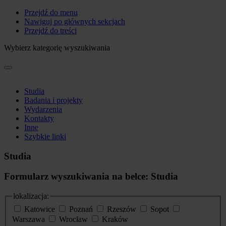
Przejdź do menu
Nawiguj po głównych sekcjach
Przejdź do treści
Wybierz kategorię wyszukiwania
Studia
Badania i projekty
Wydarzenia
Kontakty
Inne
Szybkie linki
Studia
Formularz wyszukiwania na belce: Studia
lokalizacja:
Katowice
Poznań
Rzeszów
Sopot
Warszawa
Wrocław
Kraków