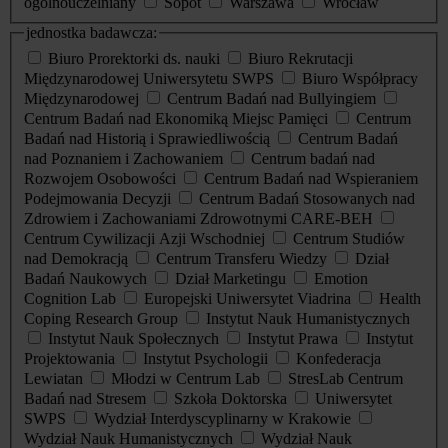
ogólnouczelniany
Sopot
Warszawa
Wrocław
jednostka badawcza:
Biuro Prorektorki ds. nauki
Biuro Rekrutacji
Międzynarodowej Uniwersytetu SWPS
Biuro Współpracy
Międzynarodowej
Centrum Badań nad Bullyingiem
Centrum Badań nad Ekonomiką Miejsc Pamięci
Centrum
Badań nad Historią i Sprawiedliwością
Centrum Badań
nad Poznaniem i Zachowaniem
Centrum badań nad
Rozwojem Osobowości
Centrum Badań nad Wspieraniem
Podejmowania Decyzji
Centrum Badań Stosowanych nad
Zdrowiem i Zachowaniami Zdrowotnymi CARE-BEH
Centrum Cywilizacji Azji Wschodniej
Centrum Studiów
nad Demokracją
Centrum Transferu Wiedzy
Dział
Badań Naukowych
Dział Marketingu
Emotion
Cognition Lab
Europejski Uniwersytet Viadrina
Health
Coping Research Group
Instytut Nauk Humanistycznych
Instytut Nauk Społecznych
Instytut Prawa
Instytut
Projektowania
Instytut Psychologii
Konfederacja
Lewiatan
Młodzi w Centrum Lab
StresLab Centrum
Badań nad Stresem
Szkoła Doktorska
Uniwersytet
SWPS
Wydział Interdyscyplinarny w Krakowie
Wydział Nauk Humanistycznych
Wydział Nauk