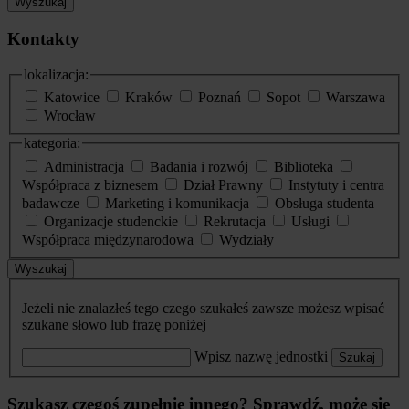
Wyszukaj
Kontakty
lokalizacja:
Katowice
Kraków
Poznań
Sopot
Warszawa
Wrocław
kategoria:
Administracja
Badania i rozwój
Biblioteka
Współpraca z biznesem
Dział Prawny
Instytuty i centra
badawcze
Marketing i komunikacja
Obsługa studenta
Organizacje studenckie
Rekrutacja
Usługi
Współpraca międzynarodowa
Wydziały
Wyszukaj
Jeżeli nie znalazłeś tego czego szukałeś zawsze możesz wpisać
szukane słowo lub frazę poniżej
Wpisz nazwę jednostki
Szukaj
Szukasz czegoś zupełnie innego? Sprawdź, może się