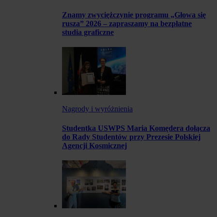
Znamy zwyciężczynie programu „Głowa się
rusza” 2026 – zapraszamy na bezpłatne
studia graficzne
Nagrody i wyróżnienia
Studentka USWPS Maria Komędera dołącza
do Rady Studentów przy Prezesie Polskiej
Agencji Kosmicznej