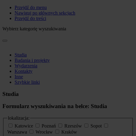
Przejdź do menu
Nawiguj po głównych sekcjach
Przejdź do treści
Wybierz kategorię wyszukiwania
Studia
Badania i projekty
Wydarzenia
Kontakty
Inne
Szybkie linki
Studia
Formularz wyszukiwania na belce: Studia
lokalizacja:
Katowice
Poznań
Rzeszów
Sopot
Warszawa
Wrocław
Kraków