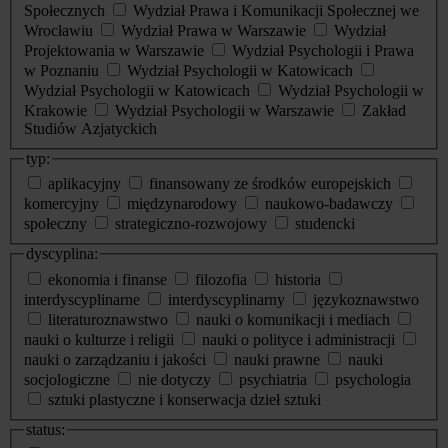
Społecznych
Wydział Prawa i Komunikacji Społecznej we
Wrocławiu
Wydział Prawa w Warszawie
Wydział
Projektowania w Warszawie
Wydział Psychologii i Prawa
w Poznaniu
Wydział Psychologii w Katowicach
Wydział Psychologii w Katowicach
Wydział Psychologii w
Krakowie
Wydział Psychologii w Warszawie
Zakład
Studiów Azjatyckich
typ:
aplikacyjny
finansowany ze środków europejskich
komercyjny
międzynarodowy
naukowo-badawczy
społeczny
strategiczno-rozwojowy
studencki
dyscyplina:
ekonomia i finanse
filozofia
historia
interdyscyplinarne
interdyscyplinarny
językoznawstwo
literaturoznawstwo
nauki o komunikacji i mediach
nauki o kulturze i religii
nauki o polityce i administracji
nauki o zarządzaniu i jakości
nauki prawne
nauki
socjologiczne
nie dotyczy
psychiatria
psychologia
sztuki plastyczne i konserwacja dzieł sztuki
status: