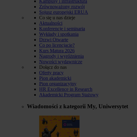
Kampusy i infrastruktura
Zrównoważony rozwój
Sojusz europejski ERUA
Co się u nas dzieje
Aktualności
Konferencje i seminaria
Wykłady i spotkania
Drzwi Otwarte
Co po licencjacie?
Kurs Matura 2026
Nagrody i wyróżnienia
Nowości wydawnicze
Dołącz do nas
Oferty pracy
Pion akademicki
Pion organizacyjny
HR Excellence in Research
Akademicki Program Stażowy
Wiadomości z kategorii
My, Uniwersytet