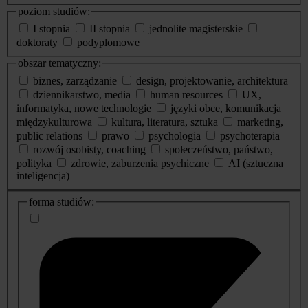
poziom studiów:
I stopnia
II stopnia
jednolite magisterskie
doktoraty
podyplomowe
obszar tematyczny:
biznes, zarządzanie
design, projektowanie, architektura
dziennikarstwo, media
human resources
UX,
informatyka, nowe technologie
języki obce, komunikacja
międzykulturowa
kultura, literatura, sztuka
marketing,
public relations
prawo
psychologia
psychoterapia
rozwój osobisty, coaching
społeczeństwo, państwo,
polityka
zdrowie, zaburzenia psychiczne
AI (sztuczna
inteligencja)
dodatkowe
forma studiów:
informacje
o
studiach