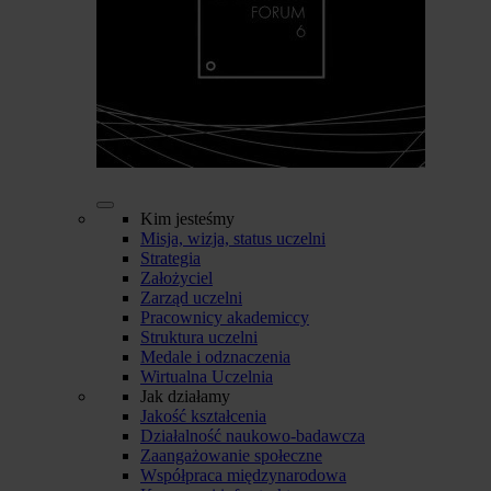
Kim jesteśmy
Misja, wizja, status uczelni
Strategia
Założyciel
Zarząd uczelni
Pracownicy akademiccy
Struktura uczelni
Medale i odznaczenia
Wirtualna Uczelnia
Jak działamy
Jakość kształcenia
Działalność naukowo-badawcza
Zaangażowanie społeczne
Współpraca międzynarodowa