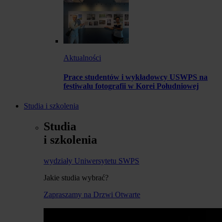
Aktualności
Prace studentów i wykładowcy USWPS na
festiwalu fotografii w Korei Południowej
Studia i szkolenia
Studia
i szkolenia
wydziały Uniwersytetu SWPS
Jakie studia wybrać?
Zapraszamy na Drzwi Otwarte