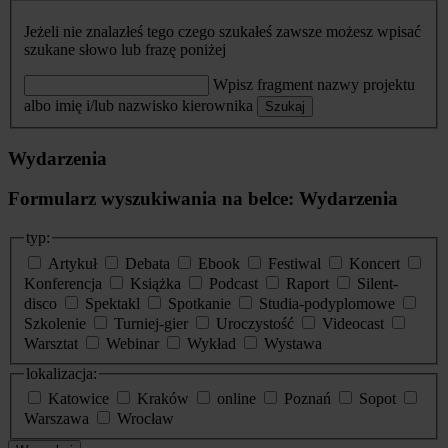
Jeżeli nie znalazłeś tego czego szukałeś zawsze możesz wpisać
szukane słowo lub frazę poniżej
Wpisz fragment nazwy projektu
albo imię i/lub nazwisko kierownika
Szukaj
Wydarzenia
Formularz wyszukiwania na belce: Wydarzenia
typ:
Artykuł
Debata
Ebook
Festiwal
Koncert
Konferencja
Książka
Podcast
Raport
Silent-
disco
Spektakl
Spotkanie
Studia-podyplomowe
Szkolenie
Turniej-gier
Uroczystość
Videocast
Warsztat
Webinar
Wykład
Wystawa
lokalizacja:
Katowice
Kraków
online
Poznań
Sopot
Warszawa
Wrocław