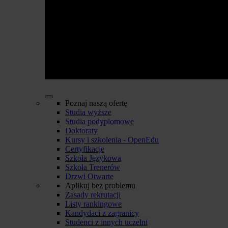
Poznaj naszą ofertę
Studia wyższe
Studia podyplomowe
Doktoraty
Kursy i szkolenia - OpenEdu
Certyfikacje
Szkoła Językowa
Szkoła Trenerów
Drzwi Otwarte
Aplikuj bez problemu
Zasady rekrutacji
Listy rankingowe
Kandydaci z zagranicy
Studenci z innych uczelni