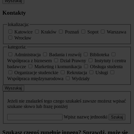
Wyszukaj
Kontakty
lokalizacja:
Katowice
Kraków
Poznań
Sopot
Warszawa
Wrocław
kategoria:
Administracja
Badania i rozwój
Biblioteka
Współpraca z biznesem
Dział Prawny
Instytuty i centra
badawcze
Marketing i komunikacja
Obsługa studenta
Organizacje studenckie
Rekrutacja
Usługi
Współpraca międzynarodowa
Wydziały
Wyszukaj
Jeżeli nie znalazłeś tego czego szukałeś zawsze możesz wpisać
szukane słowo lub frazę poniżej
Wpisz nazwę jednostki
Szukaj
Szukasz czegoś zupełnie innego? Sprawdź, może się