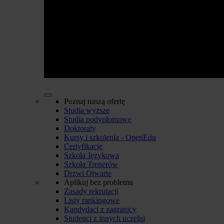
Poznaj naszą ofertę
Studia wyższe
Studia podyplomowe
Doktoraty
Kursy i szkolenia - OpenEdu
Certyfikacje
Szkoła Językowa
Szkoła Trenerów
Drzwi Otwarte
Aplikuj bez problemu
Zasady rekrutacji
Listy rankingowe
Kandydaci z zagranicy
Studenci z innych uczelni