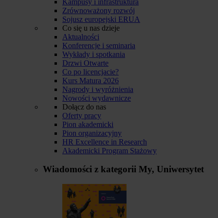
Kampusy i infrastruktura
Zrównoważony rozwój
Sojusz europejski ERUA
Co się u nas dzieje
Aktualności
Konferencje i seminaria
Wykłady i spotkania
Drzwi Otwarte
Co po licencjacie?
Kurs Matura 2026
Nagrody i wyróżnienia
Nowości wydawnicze
Dołącz do nas
Oferty pracy
Pion akademicki
Pion organizacyjny
HR Excellence in Research
Akademicki Program Stażowy
Wiadomości z kategorii
My, Uniwersytet