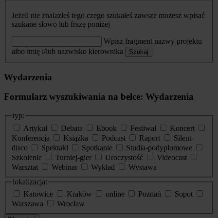
Jeżeli nie znalazłeś tego czego szukałeś zawsze możesz wpisać
szukane słowo lub frazę poniżej
Wpisz fragment nazwy projektu
albo imię i/lub nazwisko kierownika
Szukaj
Wydarzenia
Formularz wyszukiwania na belce: Wydarzenia
typ:
Artykuł
Debata
Ebook
Festiwal
Koncert
Konferencja
Książka
Podcast
Raport
Silent-
disco
Spektakl
Spotkanie
Studia-podyplomowe
Szkolenie
Turniej-gier
Uroczystość
Videocast
Warsztat
Webinar
Wykład
Wystawa
lokalizacja:
Katowice
Kraków
online
Poznań
Sopot
Warszawa
Wrocław