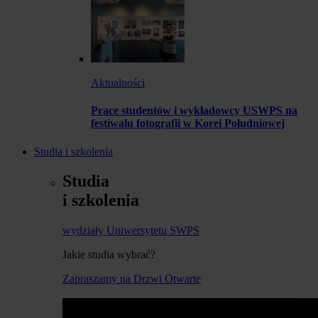
Aktualności
Prace studentów i wykładowcy USWPS na
festiwalu fotografii w Korei Południowej
Studia i szkolenia
Studia
i szkolenia
wydziały Uniwersytetu SWPS
Jakie studia wybrać?
Zapraszamy na Drzwi Otwarte