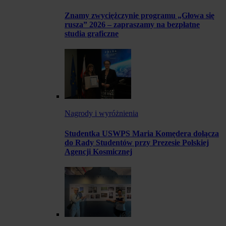
Znamy zwyciężczynie programu „Głowa się
rusza” 2026 – zapraszamy na bezpłatne
studia graficzne
Nagrody i wyróżnienia
Studentka USWPS Maria Komędera dołącza
do Rady Studentów przy Prezesie Polskiej
Agencji Kosmicznej