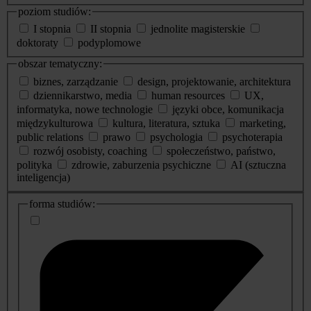
poziom studiów:
I stopnia
II stopnia
jednolite magisterskie
doktoraty
podyplomowe
obszar tematyczny:
biznes, zarządzanie
design, projektowanie, architektura
dziennikarstwo, media
human resources
UX,
informatyka, nowe technologie
języki obce, komunikacja
międzykulturowa
kultura, literatura, sztuka
marketing,
public relations
prawo
psychologia
psychoterapia
rozwój osobisty, coaching
społeczeństwo, państwo,
polityka
zdrowie, zaburzenia psychiczne
AI (sztuczna
inteligencja)
dodatkowe
forma studiów:
informacje
o
studiach