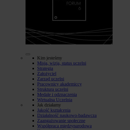
Kim jesteśmy
Misja, wizja, status uczelni
Strategia
Założyciel
Zarząd uczelni
Pracownicy akademiccy
Struktura uczelni
Medale i odznaczenia
Wirtualna Uczelnia
Jak działamy
Jakość kształcenia
Działalność naukowo-badawcza
Zaangażowanie społeczne
Współpraca międzynarodowa