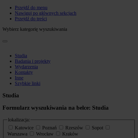
Przejdź do menu
Nawiguj po głównych sekcjach
Przejdź do treści
Wybierz kategorię wyszukiwania
Studia
Badania i projekty
Wydarzenia
Kontakty
Inne
Szybkie linki
Studia
Formularz wyszukiwania na belce: Studia
lokalizacja:
Katowice
Poznań
Rzeszów
Sopot
Warszawa
Wrocław
Kraków