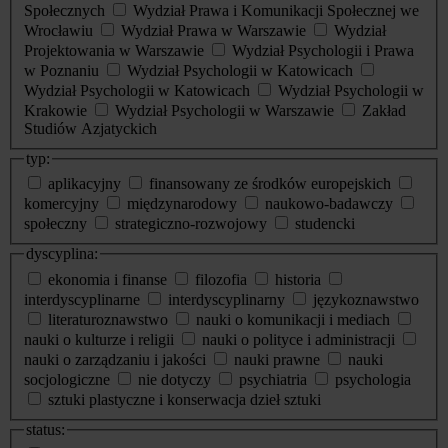
Społecznych
Wydział Prawa i Komunikacji Społecznej we
Wrocławiu
Wydział Prawa w Warszawie
Wydział
Projektowania w Warszawie
Wydział Psychologii i Prawa
w Poznaniu
Wydział Psychologii w Katowicach
Wydział Psychologii w Katowicach
Wydział Psychologii w
Krakowie
Wydział Psychologii w Warszawie
Zakład
Studiów Azjatyckich
typ:
aplikacyjny
finansowany ze środków europejskich
komercyjny
międzynarodowy
naukowo-badawczy
społeczny
strategiczno-rozwojowy
studencki
dyscyplina:
ekonomia i finanse
filozofia
historia
interdyscyplinarne
interdyscyplinarny
językoznawstwo
literaturoznawstwo
nauki o komunikacji i mediach
nauki o kulturze i religii
nauki o polityce i administracji
nauki o zarządzaniu i jakości
nauki prawne
nauki
socjologiczne
nie dotyczy
psychiatria
psychologia
sztuki plastyczne i konserwacja dzieł sztuki
status: