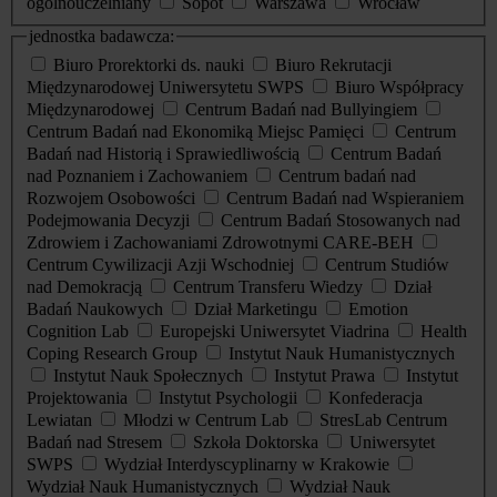
ogólnouczelniany
Sopot
Warszawa
Wrocław
jednostka badawcza:
Biuro Prorektorki ds. nauki
Biuro Rekrutacji
Międzynarodowej Uniwersytetu SWPS
Biuro Współpracy
Międzynarodowej
Centrum Badań nad Bullyingiem
Centrum Badań nad Ekonomiką Miejsc Pamięci
Centrum
Badań nad Historią i Sprawiedliwością
Centrum Badań
nad Poznaniem i Zachowaniem
Centrum badań nad
Rozwojem Osobowości
Centrum Badań nad Wspieraniem
Podejmowania Decyzji
Centrum Badań Stosowanych nad
Zdrowiem i Zachowaniami Zdrowotnymi CARE-BEH
Centrum Cywilizacji Azji Wschodniej
Centrum Studiów
nad Demokracją
Centrum Transferu Wiedzy
Dział
Badań Naukowych
Dział Marketingu
Emotion
Cognition Lab
Europejski Uniwersytet Viadrina
Health
Coping Research Group
Instytut Nauk Humanistycznych
Instytut Nauk Społecznych
Instytut Prawa
Instytut
Projektowania
Instytut Psychologii
Konfederacja
Lewiatan
Młodzi w Centrum Lab
StresLab Centrum
Badań nad Stresem
Szkoła Doktorska
Uniwersytet
SWPS
Wydział Interdyscyplinarny w Krakowie
Wydział Nauk Humanistycznych
Wydział Nauk