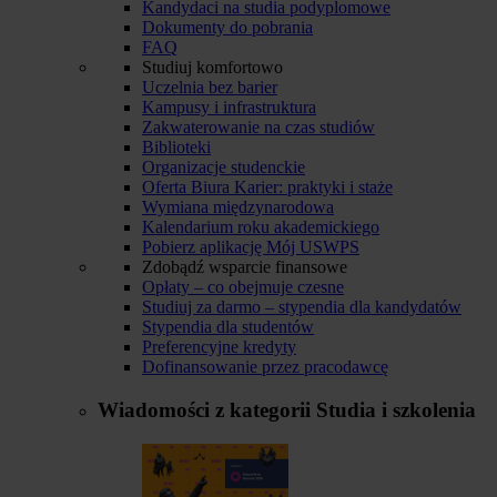
Kandydaci na studia podyplomowe
Dokumenty do pobrania
FAQ
Studiuj komfortowo
Uczelnia bez barier
Kampusy i infrastruktura
Zakwaterowanie na czas studiów
Biblioteki
Organizacje studenckie
Oferta Biura Karier: praktyki i staże
Wymiana międzynarodowa
Kalendarium roku akademickiego
Pobierz aplikację Mój USWPS
Zdobądź wsparcie finansowe
Opłaty – co obejmuje czesne
Studiuj za darmo – stypendia dla kandydatów
Stypendia dla studentów
Preferencyjne kredyty
Dofinansowanie przez pracodawcę
Wiadomości z kategorii
Studia i szkolenia