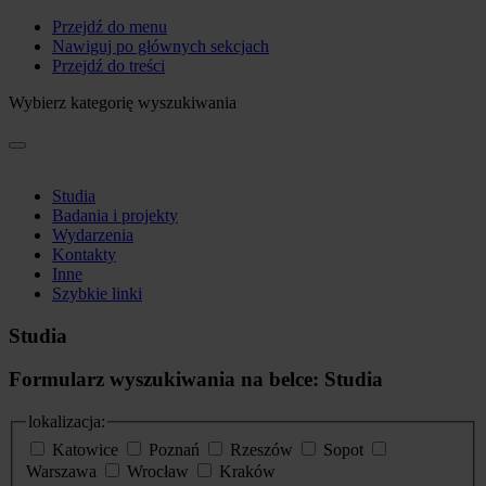
Przejdź do menu
Nawiguj po głównych sekcjach
Przejdź do treści
Wybierz kategorię wyszukiwania
Studia
Badania i projekty
Wydarzenia
Kontakty
Inne
Szybkie linki
Studia
Formularz wyszukiwania na belce: Studia
lokalizacja:
Katowice
Poznań
Rzeszów
Sopot
Warszawa
Wrocław
Kraków