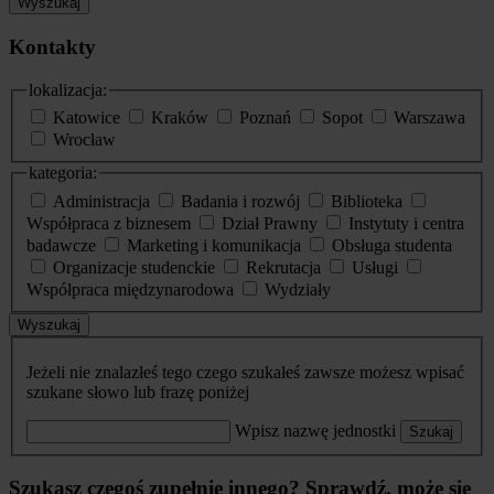
Wyszukaj
Kontakty
lokalizacja:
Katowice
Kraków
Poznań
Sopot
Warszawa
Wrocław
kategoria:
Administracja
Badania i rozwój
Biblioteka
Współpraca z biznesem
Dział Prawny
Instytuty i centra
badawcze
Marketing i komunikacja
Obsługa studenta
Organizacje studenckie
Rekrutacja
Usługi
Współpraca międzynarodowa
Wydziały
Wyszukaj
Jeżeli nie znalazłeś tego czego szukałeś zawsze możesz wpisać
szukane słowo lub frazę poniżej
Wpisz nazwę jednostki
Szukaj
Szukasz czegoś zupełnie innego? Sprawdź, może się