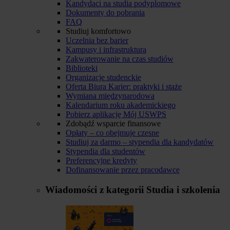
Kandydaci na studia podyplomowe
Dokumenty do pobrania
FAQ
Studiuj komfortowo
Uczelnia bez barier
Kampusy i infrastruktura
Zakwaterowanie na czas studiów
Biblioteki
Organizacje studenckie
Oferta Biura Karier: praktyki i staże
Wymiana międzynarodowa
Kalendarium roku akademickiego
Pobierz aplikację Mój USWPS
Zdobądź wsparcie finansowe
Opłaty – co obejmuje czesne
Studiuj za darmo – stypendia dla kandydatów
Stypendia dla studentów
Preferencyjne kredyty
Dofinansowanie przez pracodawcę
Wiadomości z kategorii
Studia i szkolenia