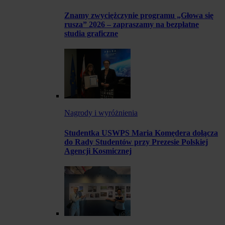
Znamy zwyciężczynie programu „Głowa się
rusza” 2026 – zapraszamy na bezpłatne
studia graficzne
Nagrody i wyróżnienia
Studentka USWPS Maria Komędera dołącza
do Rady Studentów przy Prezesie Polskiej
Agencji Kosmicznej