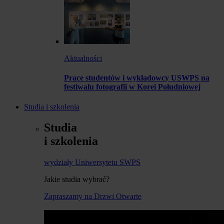
Aktualności
Prace studentów i wykładowcy USWPS na
festiwalu fotografii w Korei Południowej
Studia i szkolenia
Studia
i szkolenia
wydziały Uniwersytetu SWPS
Jakie studia wybrać?
Zapraszamy na Drzwi Otwarte