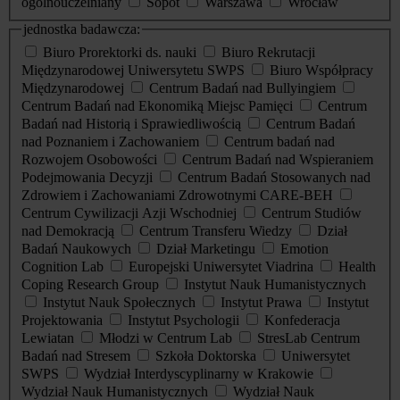
ogólnouczelniany
Sopot
Warszawa
Wrocław
jednostka badawcza:
Biuro Prorektorki ds. nauki
Biuro Rekrutacji
Międzynarodowej Uniwersytetu SWPS
Biuro Współpracy
Międzynarodowej
Centrum Badań nad Bullyingiem
Centrum Badań nad Ekonomiką Miejsc Pamięci
Centrum
Badań nad Historią i Sprawiedliwością
Centrum Badań
nad Poznaniem i Zachowaniem
Centrum badań nad
Rozwojem Osobowości
Centrum Badań nad Wspieraniem
Podejmowania Decyzji
Centrum Badań Stosowanych nad
Zdrowiem i Zachowaniami Zdrowotnymi CARE-BEH
Centrum Cywilizacji Azji Wschodniej
Centrum Studiów
nad Demokracją
Centrum Transferu Wiedzy
Dział
Badań Naukowych
Dział Marketingu
Emotion
Cognition Lab
Europejski Uniwersytet Viadrina
Health
Coping Research Group
Instytut Nauk Humanistycznych
Instytut Nauk Społecznych
Instytut Prawa
Instytut
Projektowania
Instytut Psychologii
Konfederacja
Lewiatan
Młodzi w Centrum Lab
StresLab Centrum
Badań nad Stresem
Szkoła Doktorska
Uniwersytet
SWPS
Wydział Interdyscyplinarny w Krakowie
Wydział Nauk Humanistycznych
Wydział Nauk