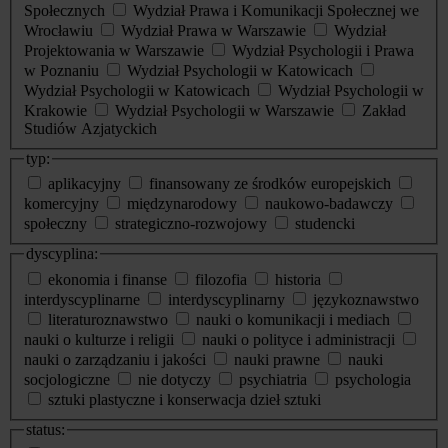
Społecznych
Wydział Prawa i Komunikacji Społecznej we
Wrocławiu
Wydział Prawa w Warszawie
Wydział
Projektowania w Warszawie
Wydział Psychologii i Prawa
w Poznaniu
Wydział Psychologii w Katowicach
Wydział Psychologii w Katowicach
Wydział Psychologii w
Krakowie
Wydział Psychologii w Warszawie
Zakład
Studiów Azjatyckich
typ:
aplikacyjny
finansowany ze środków europejskich
komercyjny
międzynarodowy
naukowo-badawczy
społeczny
strategiczno-rozwojowy
studencki
dyscyplina:
ekonomia i finanse
filozofia
historia
interdyscyplinarne
interdyscyplinarny
językoznawstwo
literaturoznawstwo
nauki o komunikacji i mediach
nauki o kulturze i religii
nauki o polityce i administracji
nauki o zarządzaniu i jakości
nauki prawne
nauki
socjologiczne
nie dotyczy
psychiatria
psychologia
sztuki plastyczne i konserwacja dzieł sztuki
status: