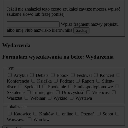
Jeżeli nie znalazłeś tego czego szukałeś zawsze możesz wpisać
szukane słowo lub frazę poniżej
Wpisz fragment nazwy projektu
albo imię i/lub nazwisko kierownika
Szukaj
Wydarzenia
Formularz wyszukiwania na belce: Wydarzenia
typ:
Artykuł
Debata
Ebook
Festiwal
Koncert
Konferencja
Książka
Podcast
Raport
Silent-
disco
Spektakl
Spotkanie
Studia-podyplomowe
Szkolenie
Turniej-gier
Uroczystość
Videocast
Warsztat
Webinar
Wykład
Wystawa
lokalizacja:
Katowice
Kraków
online
Poznań
Sopot
Warszawa
Wrocław