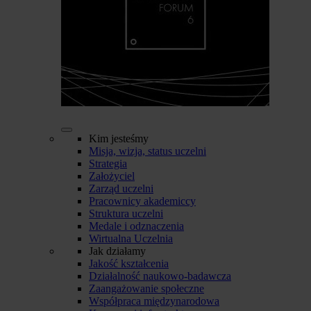
Kim jesteśmy
Misja, wizja, status uczelni
Strategia
Założyciel
Zarząd uczelni
Pracownicy akademiccy
Struktura uczelni
Medale i odznaczenia
Wirtualna Uczelnia
Jak działamy
Jakość kształcenia
Działalność naukowo-badawcza
Zaangażowanie społeczne
Współpraca międzynarodowa