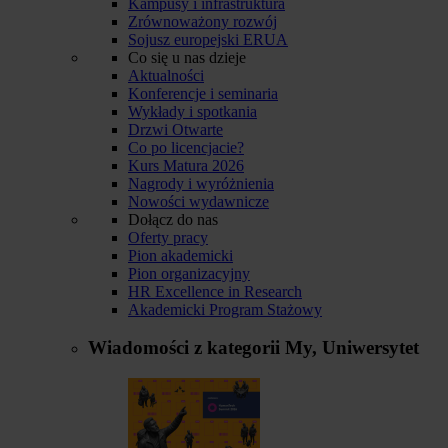
Kampusy i infrastruktura
Zrównoważony rozwój
Sojusz europejski ERUA
Co się u nas dzieje
Aktualności
Konferencje i seminaria
Wykłady i spotkania
Drzwi Otwarte
Co po licencjacie?
Kurs Matura 2026
Nagrody i wyróżnienia
Nowości wydawnicze
Dołącz do nas
Oferty pracy
Pion akademicki
Pion organizacyjny
HR Excellence in Research
Akademicki Program Stażowy
Wiadomości z kategorii
My, Uniwersytet