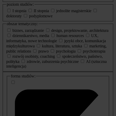
poziom studiów:
I stopnia
II stopnia
jednolite magisterskie
doktoraty
podyplomowe
obszar tematyczny:
biznes, zarządzanie
design, projektowanie, architektura
dziennikarstwo, media
human resources
UX,
informatyka, nowe technologie
języki obce, komunikacja
międzykulturowa
kultura, literatura, sztuka
marketing,
public relations
prawo
psychologia
psychoterapia
rozwój osobisty, coaching
społeczeństwo, państwo,
polityka
zdrowie, zaburzenia psychiczne
AI (sztuczna
inteligencja)
dodatkowe
forma studiów:
informacje
o
studiach