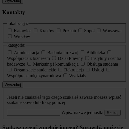
Wyszukaj
Kontakty
lokalizacja:
Katowice
Kraków
Poznań
Sopot
Warszawa
Wrocław
kategoria:
Administracja
Badania i rozwój
Biblioteka
Współpraca z biznesem
Dział Prawny
Instytuty i centra
badawcze
Marketing i komunikacja
Obsługa studenta
Organizacje studenckie
Rekrutacja
Usługi
Współpraca międzynarodowa
Wydziały
Wyszukaj
Jeżeli nie znalazłeś tego czego szukałeś zawsze możesz wpisać
szukane słowo lub frazę poniżej
Wpisz nazwę jednostki
Szukaj
Szukasz czegoś zupełnie innego? Sprawdź, może się