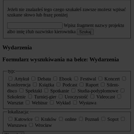
Jeżeli nie znalazłeś tego czego szukałeś zawsze możesz wpisać
szukane słowo lub frazę poniżej
Wpisz fragment nazwy projektu
albo imię i/lub nazwisko kierownika
Szukaj
Wydarzenia
Formularz wyszukiwania na belce: Wydarzenia
typ:
Artykuł
Debata
Ebook
Festiwal
Koncert
Konferencja
Książka
Podcast
Raport
Silent-
disco
Spektakl
Spotkanie
Studia-podyplomowe
Szkolenie
Turniej-gier
Uroczystość
Videocast
Warsztat
Webinar
Wykład
Wystawa
lokalizacja:
Katowice
Kraków
online
Poznań
Sopot
Warszawa
Wrocław