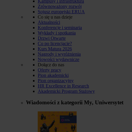
Kampusy i infrastruktura
Zrównoważony rozwój
Sojusz europejski ERUA
Co się u nas dzieje
Aktualności
Konferencje i seminaria
Wykłady i spotkania
Drzwi Otwarte
Co po licencjacie?
Kurs Matura 2026
Nagrody i wyróżnienia
Nowości wydawnicze
Dołącz do nas
Oferty pracy
Pion akademicki
Pion organizacyjny
HR Excellence in Research
Akademicki Program Stażowy
Wiadomości z kategorii
My, Uniwersytet