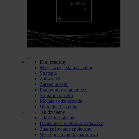
Kim jesteśmy
Misja, wizja, status uczelni
Strategia
Założyciel
Zarząd uczelni
Pracownicy akademiccy
Struktura uczelni
Medale i odznaczenia
Wirtualna Uczelnia
Jak działamy
Jakość kształcenia
Działalność naukowo-badawcza
Zaangażowanie społeczne
Współpraca międzynarodowa