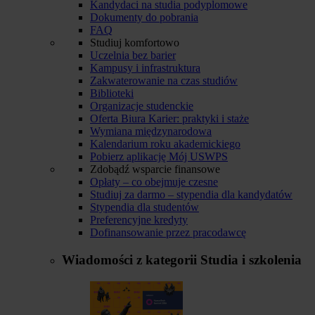
Kandydaci na studia podyplomowe
Dokumenty do pobrania
FAQ
Studiuj komfortowo
Uczelnia bez barier
Kampusy i infrastruktura
Zakwaterowanie na czas studiów
Biblioteki
Organizacje studenckie
Oferta Biura Karier: praktyki i staże
Wymiana międzynarodowa
Kalendarium roku akademickiego
Pobierz aplikację Mój USWPS
Zdobądź wsparcie finansowe
Opłaty – co obejmuje czesne
Studiuj za darmo – stypendia dla kandydatów
Stypendia dla studentów
Preferencyjne kredyty
Dofinansowanie przez pracodawcę
Wiadomości z kategorii
Studia i szkolenia