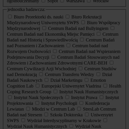
ogólnouczelniany
Sopot
Warszawa
Wrocław
jednostka badawcza:
Biuro Prorektorki ds. nauki
Biuro Rekrutacji
Międzynarodowej Uniwersytetu SWPS
Biuro Współpracy
Międzynarodowej
Centrum Badań nad Bullyingiem
Centrum Badań nad Ekonomiką Miejsc Pamięci
Centrum
Badań nad Historią i Sprawiedliwością
Centrum Badań
nad Poznaniem i Zachowaniem
Centrum badań nad
Rozwojem Osobowości
Centrum Badań nad Wspieraniem
Podejmowania Decyzji
Centrum Badań Stosowanych nad
Zdrowiem i Zachowaniami Zdrowotnymi CARE-BEH
Centrum Cywilizacji Azji Wschodniej
Centrum Studiów
nad Demokracją
Centrum Transferu Wiedzy
Dział
Badań Naukowych
Dział Marketingu
Emotion
Cognition Lab
Europejski Uniwersytet Viadrina
Health
Coping Research Group
Instytut Nauk Humanistycznych
Instytut Nauk Społecznych
Instytut Prawa
Instytut
Projektowania
Instytut Psychologii
Konfederacja
Lewiatan
Młodzi w Centrum Lab
StresLab Centrum
Badań nad Stresem
Szkoła Doktorska
Uniwersytet
SWPS
Wydział Interdyscyplinarny w Krakowie
Wydział Nauk Humanistycznych
Wydział Nauk