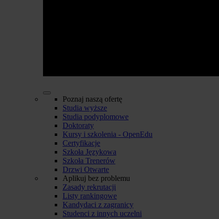
Poznaj naszą ofertę
Studia wyższe
Studia podyplomowe
Doktoraty
Kursy i szkolenia - OpenEdu
Certyfikacje
Szkoła Językowa
Szkoła Trenerów
Drzwi Otwarte
Aplikuj bez problemu
Zasady rekrutacji
Listy rankingowe
Kandydaci z zagranicy
Studenci z innych uczelni