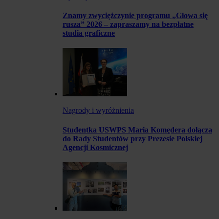
Znamy zwyciężczynie programu „Głowa się
rusza” 2026 – zapraszamy na bezpłatne
studia graficzne
Nagrody i wyróżnienia
Studentka USWPS Maria Komędera dołącza
do Rady Studentów przy Prezesie Polskiej
Agencji Kosmicznej