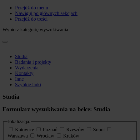
Przejdź do menu
Nawiguj po głównych sekcjach
Przejdź do treści
Wybierz kategorię wyszukiwania
Studia
Badania i projekty
Wydarzenia
Kontakty
Inne
Szybkie linki
Studia
Formularz wyszukiwania na belce: Studia
lokalizacja:
Katowice
Poznań
Rzeszów
Sopot
Warszawa
Wrocław
Kraków