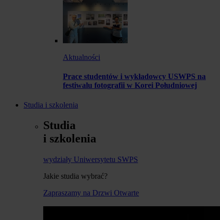
Aktualności
Prace studentów i wykładowcy USWPS na
festiwalu fotografii w Korei Południowej
Studia i szkolenia
Studia
i szkolenia
wydziały Uniwersytetu SWPS
Jakie studia wybrać?
Zapraszamy na Drzwi Otwarte