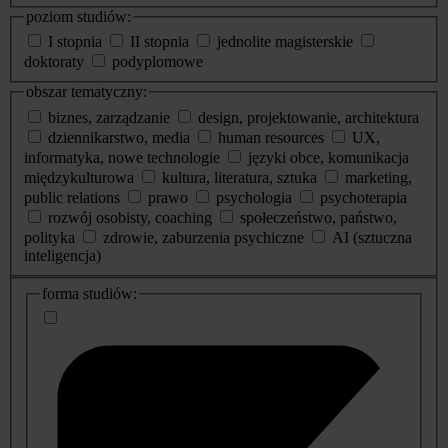
poziom studiów:
I stopnia
II stopnia
jednolite magisterskie
doktoraty
podyplomowe
obszar tematyczny:
biznes, zarządzanie
design, projektowanie, architektura
dziennikarstwo, media
human resources
UX,
informatyka, nowe technologie
języki obce, komunikacja
międzykulturowa
kultura, literatura, sztuka
marketing,
public relations
prawo
psychologia
psychoterapia
rozwój osobisty, coaching
społeczeństwo, państwo,
polityka
zdrowie, zaburzenia psychiczne
AI (sztuczna
inteligencja)
dodatkowe
forma studiów:
informacje
o
studiach