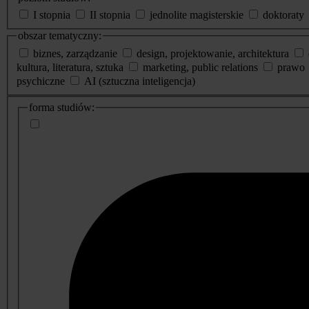
I stopnia
II stopnia
jednolite magisterskie
doktoraty
obszar tematyczny:
biznes, zarządzanie
design, projektowanie, architektura
kultura, literatura, sztuka
marketing, public relations
prawo
psychiczne
AI (sztuczna inteligencja)
dodatkowe
forma studiów:
informacje
o
studiach