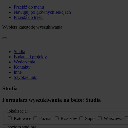
Przejdź do menu
Nawiguj po głównych sekcjach
Przejdź do treści
Wybierz kategorię wyszukiwania
Studia
Badania i projekty
Wydarzenia
Kontakty
Inne
Szybkie linki
Studia
Formularz wyszukiwania na belce: Studia
lokalizacja:
Katowice
Poznań
Rzeszów
Sopot
Warszawa
poziom studiów: