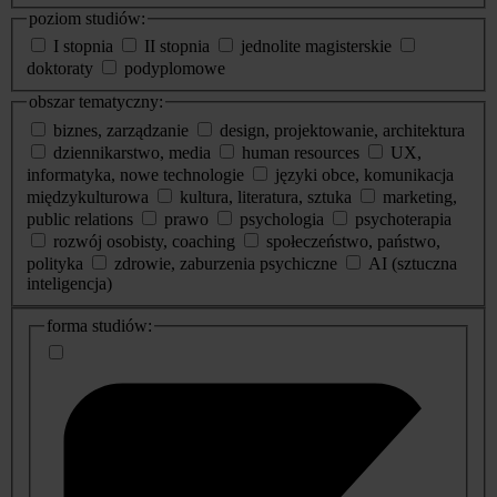
poziom studiów:
I stopnia
II stopnia
jednolite magisterskie
doktoraty
podyplomowe
obszar tematyczny:
biznes, zarządzanie
design, projektowanie, architektura
dziennikarstwo, media
human resources
UX,
informatyka, nowe technologie
języki obce, komunikacja
międzykulturowa
kultura, literatura, sztuka
marketing,
public relations
prawo
psychologia
psychoterapia
rozwój osobisty, coaching
społeczeństwo, państwo,
polityka
zdrowie, zaburzenia psychiczne
AI (sztuczna
inteligencja)
dodatkowe
forma studiów:
informacje
o
studiach