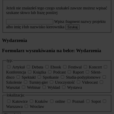
Jeżeli nie znalazłeś tego czego szukałeś zawsze możesz wpisać
szukane słowo lub frazę poniżej
Wpisz fragment nazwy projektu
albo imię i/lub nazwisko kierownika
Szukaj
Wydarzenia
Formularz wyszukiwania na belce: Wydarzenia
typ:
Artykuł
Debata
Ebook
Festiwal
Koncert
Konferencja
Książka
Podcast
Raport
Silent-
disco
Spektakl
Spotkanie
Studia-podyplomowe
Szkolenie
Turniej-gier
Uroczystość
Videocast
Warsztat
Webinar
Wykład
Wystawa
lokalizacja:
Katowice
Kraków
online
Poznań
Sopot
Warszawa
Wrocław