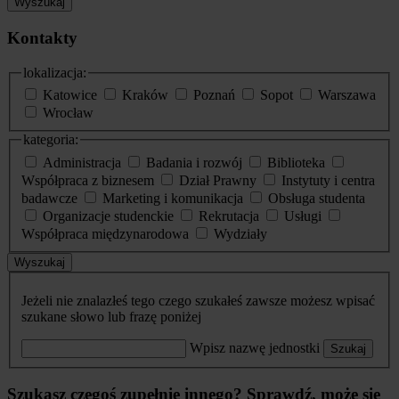
Wyszukaj
Kontakty
lokalizacja:
Katowice
Kraków
Poznań
Sopot
Warszawa
Wrocław
kategoria:
Administracja
Badania i rozwój
Biblioteka
Współpraca z biznesem
Dział Prawny
Instytuty i centra
badawcze
Marketing i komunikacja
Obsługa studenta
Organizacje studenckie
Rekrutacja
Usługi
Współpraca międzynarodowa
Wydziały
Wyszukaj
Jeżeli nie znalazłeś tego czego szukałeś zawsze możesz wpisać
szukane słowo lub frazę poniżej
Wpisz nazwę jednostki
Szukaj
Szukasz czegoś zupełnie innego? Sprawdź, może się