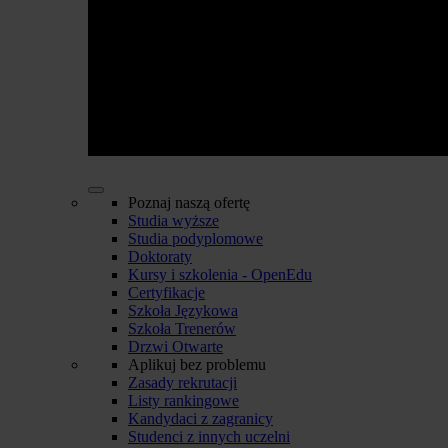
Poznaj naszą ofertę
Studia wyższe
Studia podyplomowe
Doktoraty
Kursy i szkolenia - OpenEdu
Certyfikacje
Szkoła Językowa
Szkoła Trenerów
Drzwi Otwarte
Aplikuj bez problemu
Zasady rekrutacji
Listy rankingowe
Kandydaci z zagranicy
Studenci z innych uczelni