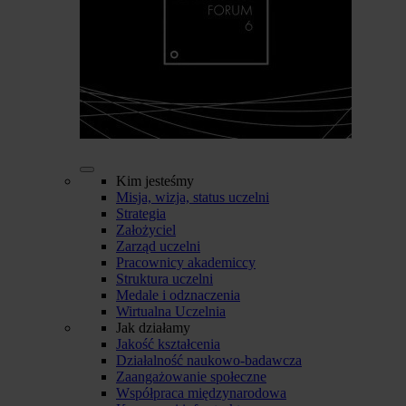
Kim jesteśmy
Misja, wizja, status uczelni
Strategia
Założyciel
Zarząd uczelni
Pracownicy akademiccy
Struktura uczelni
Medale i odznaczenia
Wirtualna Uczelnia
Jak działamy
Jakość kształcenia
Działalność naukowo-badawcza
Zaangażowanie społeczne
Współpraca międzynarodowa