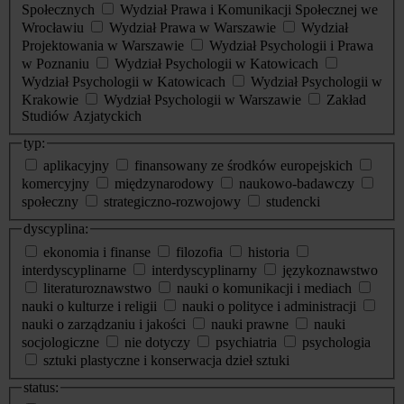
Społecznych
Wydział Prawa i Komunikacji Społecznej we
Wrocławiu
Wydział Prawa w Warszawie
Wydział
Projektowania w Warszawie
Wydział Psychologii i Prawa
w Poznaniu
Wydział Psychologii w Katowicach
Wydział Psychologii w Katowicach
Wydział Psychologii w
Krakowie
Wydział Psychologii w Warszawie
Zakład
Studiów Azjatyckich
typ:
aplikacyjny
finansowany ze środków europejskich
komercyjny
międzynarodowy
naukowo-badawczy
społeczny
strategiczno-rozwojowy
studencki
dyscyplina:
ekonomia i finanse
filozofia
historia
interdyscyplinarne
interdyscyplinarny
językoznawstwo
literaturoznawstwo
nauki o komunikacji i mediach
nauki o kulturze i religii
nauki o polityce i administracji
nauki o zarządzaniu i jakości
nauki prawne
nauki
socjologiczne
nie dotyczy
psychiatria
psychologia
sztuki plastyczne i konserwacja dzieł sztuki
status: