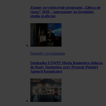
Znamy zwyciężczynie programu „Głowa się
rusza” 2026 – zapraszamy na bezpłatne
studia graficzne
Nagrody i wyróżnienia
Studentka USWPS Maria Komędera dołącza
do Rady Studentów przy Prezesie Polskiej
Agencji Kosmicznej