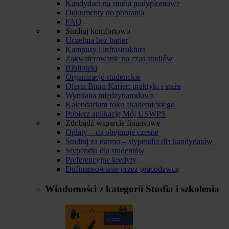
Kandydaci na studia podyplomowe
Dokumenty do pobrania
FAQ
Studiuj komfortowo
Uczelnia bez barier
Kampusy i infrastruktura
Zakwaterowanie na czas studiów
Biblioteki
Organizacje studenckie
Oferta Biura Karier: praktyki i staże
Wymiana międzynarodowa
Kalendarium roku akademickiego
Pobierz aplikację Mój USWPS
Zdobądź wsparcie finansowe
Opłaty – co obejmuje czesne
Studiuj za darmo – stypendia dla kandydatów
Stypendia dla studentów
Preferencyjne kredyty
Dofinansowanie przez pracodawcę
Wiadomości z kategorii
Studia i szkolenia