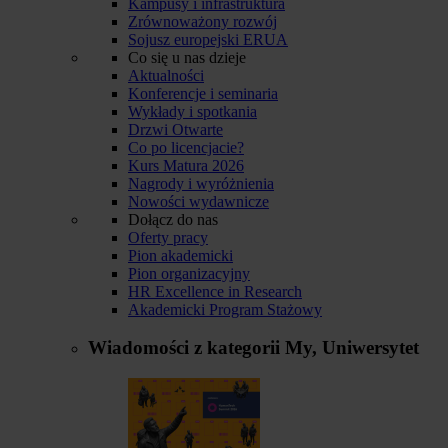
Kampusy i infrastruktura
Zrównoważony rozwój
Sojusz europejski ERUA
Co się u nas dzieje
Aktualności
Konferencje i seminaria
Wykłady i spotkania
Drzwi Otwarte
Co po licencjacie?
Kurs Matura 2026
Nagrody i wyróżnienia
Nowości wydawnicze
Dołącz do nas
Oferty pracy
Pion akademicki
Pion organizacyjny
HR Excellence in Research
Akademicki Program Stażowy
Wiadomości z kategorii
My, Uniwersytet