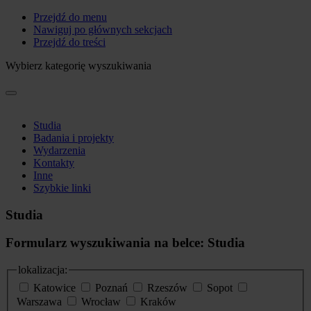
Przejdź do menu
Nawiguj po głównych sekcjach
Przejdź do treści
Wybierz kategorię wyszukiwania
Studia
Badania i projekty
Wydarzenia
Kontakty
Inne
Szybkie linki
Studia
Formularz wyszukiwania na belce: Studia
lokalizacja:
Katowice
Poznań
Rzeszów
Sopot
Warszawa
Wrocław
Kraków