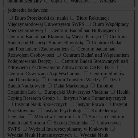
ogólnouczelniany
Sopot
Warszawa
Wrocław
jednostka badawcza:
Biuro Prorektorki ds. nauki
Biuro Rekrutacji
Międzynarodowej Uniwersytetu SWPS
Biuro Współpracy
Międzynarodowej
Centrum Badań nad Bullyingiem
Centrum Badań nad Ekonomiką Miejsc Pamięci
Centrum
Badań nad Historią i Sprawiedliwością
Centrum Badań
nad Poznaniem i Zachowaniem
Centrum badań nad
Rozwojem Osobowości
Centrum Badań nad Wspieraniem
Podejmowania Decyzji
Centrum Badań Stosowanych nad
Zdrowiem i Zachowaniami Zdrowotnymi CARE-BEH
Centrum Cywilizacji Azji Wschodniej
Centrum Studiów
nad Demokracją
Centrum Transferu Wiedzy
Dział
Badań Naukowych
Dział Marketingu
Emotion
Cognition Lab
Europejski Uniwersytet Viadrina
Health
Coping Research Group
Instytut Nauk Humanistycznych
Instytut Nauk Społecznych
Instytut Prawa
Instytut
Projektowania
Instytut Psychologii
Konfederacja
Lewiatan
Młodzi w Centrum Lab
StresLab Centrum
Badań nad Stresem
Szkoła Doktorska
Uniwersytet
SWPS
Wydział Interdyscyplinarny w Krakowie
Wydział Nauk Humanistycznych
Wydział Nauk