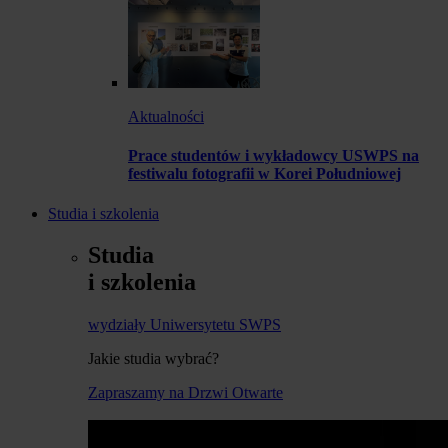
Aktualności
Prace studentów i wykładowcy USWPS na
festiwalu fotografii w Korei Południowej
Studia i szkolenia
Studia
i szkolenia
wydziały Uniwersytetu SWPS
Jakie studia wybrać?
Zapraszamy na Drzwi Otwarte