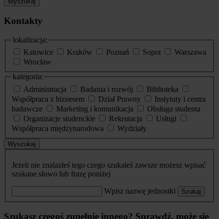
Wyszukaj
Kontakty
lokalizacja:
Katowice
Kraków
Poznań
Sopot
Warszawa
Wrocław
kategoria:
Administracja
Badania i rozwój
Biblioteka
Współpraca z biznesem
Dział Prawny
Instytuty i centra
badawcze
Marketing i komunikacja
Obsługa studenta
Organizacje studenckie
Rekrutacja
Usługi
Współpraca międzynarodowa
Wydziały
Wyszukaj
Jeżeli nie znalazłeś tego czego szukałeś zawsze możesz wpisać
szukane słowo lub frazę poniżej
Wpisz nazwę jednostki
Szukaj
Szukasz czegoś zupełnie innego? Sprawdź, może się