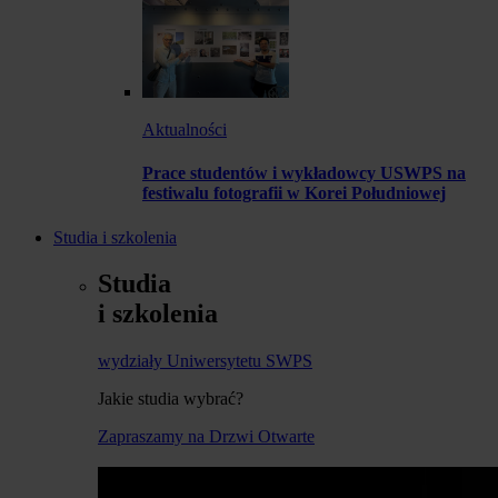
Aktualności
Prace studentów i wykładowcy USWPS na
festiwalu fotografii w Korei Południowej
Studia i szkolenia
Studia
i szkolenia
wydziały Uniwersytetu SWPS
Jakie studia wybrać?
Zapraszamy na Drzwi Otwarte