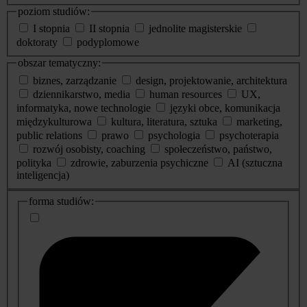
poziom studiów:
I stopnia
II stopnia
jednolite magisterskie
doktoraty
podyplomowe
obszar tematyczny:
biznes, zarządzanie
design, projektowanie, architektura
dziennikarstwo, media
human resources
UX,
informatyka, nowe technologie
języki obce, komunikacja
międzykulturowa
kultura, literatura, sztuka
marketing,
public relations
prawo
psychologia
psychoterapia
rozwój osobisty, coaching
społeczeństwo, państwo,
polityka
zdrowie, zaburzenia psychiczne
AI (sztuczna
inteligencja)
dodatkowe
forma studiów:
informacje
o
studiach