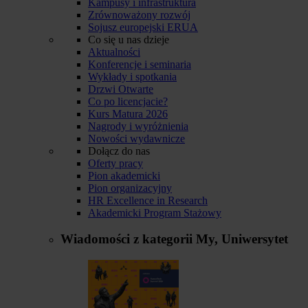
Kampusy i infrastruktura
Zrównoważony rozwój
Sojusz europejski ERUA
Co się u nas dzieje
Aktualności
Konferencje i seminaria
Wykłady i spotkania
Drzwi Otwarte
Co po licencjacie?
Kurs Matura 2026
Nagrody i wyróżnienia
Nowości wydawnicze
Dołącz do nas
Oferty pracy
Pion akademicki
Pion organizacyjny
HR Excellence in Research
Akademicki Program Stażowy
Wiadomości z kategorii
My, Uniwersytet