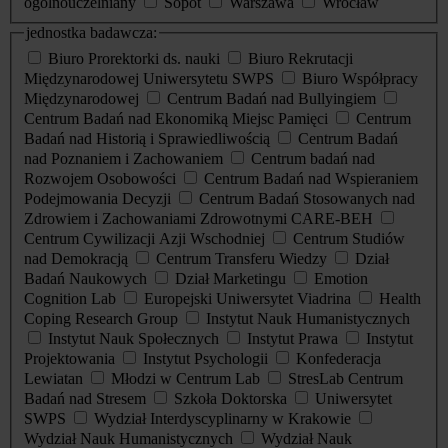
ogólnouczelniany
Sopot
Warszawa
Wrocław
jednostka badawcza:
Biuro Prorektorki ds. nauki
Biuro Rekrutacji
Międzynarodowej Uniwersytetu SWPS
Biuro Współpracy
Międzynarodowej
Centrum Badań nad Bullyingiem
Centrum Badań nad Ekonomiką Miejsc Pamięci
Centrum
Badań nad Historią i Sprawiedliwością
Centrum Badań
nad Poznaniem i Zachowaniem
Centrum badań nad
Rozwojem Osobowości
Centrum Badań nad Wspieraniem
Podejmowania Decyzji
Centrum Badań Stosowanych nad
Zdrowiem i Zachowaniami Zdrowotnymi CARE-BEH
Centrum Cywilizacji Azji Wschodniej
Centrum Studiów
nad Demokracją
Centrum Transferu Wiedzy
Dział
Badań Naukowych
Dział Marketingu
Emotion
Cognition Lab
Europejski Uniwersytet Viadrina
Health
Coping Research Group
Instytut Nauk Humanistycznych
Instytut Nauk Społecznych
Instytut Prawa
Instytut
Projektowania
Instytut Psychologii
Konfederacja
Lewiatan
Młodzi w Centrum Lab
StresLab Centrum
Badań nad Stresem
Szkoła Doktorska
Uniwersytet
SWPS
Wydział Interdyscyplinarny w Krakowie
Wydział Nauk Humanistycznych
Wydział Nauk