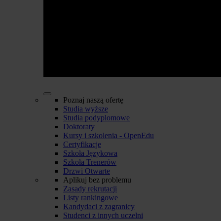
Poznaj naszą ofertę
Studia wyższe
Studia podyplomowe
Doktoraty
Kursy i szkolenia - OpenEdu
Certyfikacje
Szkoła Językowa
Szkoła Trenerów
Drzwi Otwarte
Aplikuj bez problemu
Zasady rekrutacji
Listy rankingowe
Kandydaci z zagranicy
Studenci z innych uczelni