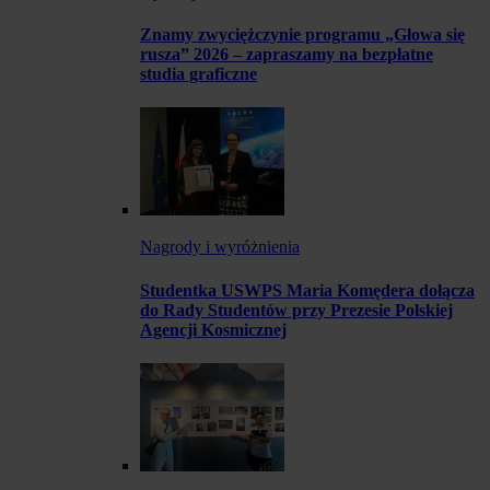
Znamy zwyciężczynie programu „Głowa się
rusza” 2026 – zapraszamy na bezpłatne
studia graficzne
Nagrody i wyróżnienia
Studentka USWPS Maria Komędera dołącza
do Rady Studentów przy Prezesie Polskiej
Agencji Kosmicznej