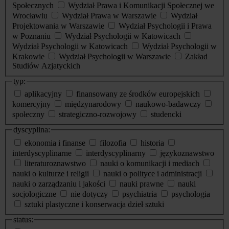
Społecznych
Wydział Prawa i Komunikacji Społecznej we
Wrocławiu
Wydział Prawa w Warszawie
Wydział
Projektowania w Warszawie
Wydział Psychologii i Prawa
w Poznaniu
Wydział Psychologii w Katowicach
Wydział Psychologii w Katowicach
Wydział Psychologii w
Krakowie
Wydział Psychologii w Warszawie
Zakład
Studiów Azjatyckich
typ:
aplikacyjny
finansowany ze środków europejskich
komercyjny
międzynarodowy
naukowo-badawczy
społeczny
strategiczno-rozwojowy
studencki
dyscyplina:
ekonomia i finanse
filozofia
historia
interdyscyplinarne
interdyscyplinarny
językoznawstwo
literaturoznawstwo
nauki o komunikacji i mediach
nauki o kulturze i religii
nauki o polityce i administracji
nauki o zarządzaniu i jakości
nauki prawne
nauki
socjologiczne
nie dotyczy
psychiatria
psychologia
sztuki plastyczne i konserwacja dzieł sztuki
status: