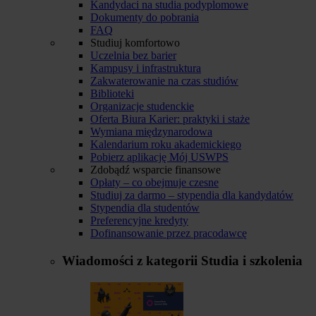
Kandydaci na studia podyplomowe
Dokumenty do pobrania
FAQ
Studiuj komfortowo
Uczelnia bez barier
Kampusy i infrastruktura
Zakwaterowanie na czas studiów
Biblioteki
Organizacje studenckie
Oferta Biura Karier: praktyki i staże
Wymiana międzynarodowa
Kalendarium roku akademickiego
Pobierz aplikację Mój USWPS
Zdobądź wsparcie finansowe
Opłaty – co obejmuje czesne
Studiuj za darmo – stypendia dla kandydatów
Stypendia dla studentów
Preferencyjne kredyty
Dofinansowanie przez pracodawcę
Wiadomości z kategorii
Studia i szkolenia