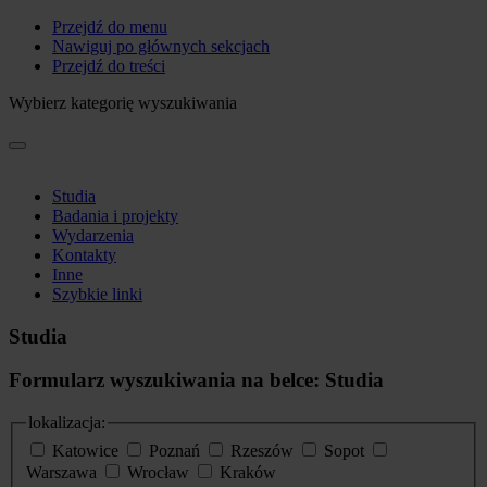
Przejdź do menu
Nawiguj po głównych sekcjach
Przejdź do treści
Wybierz kategorię wyszukiwania
Studia
Badania i projekty
Wydarzenia
Kontakty
Inne
Szybkie linki
Studia
Formularz wyszukiwania na belce: Studia
lokalizacja:
Katowice
Poznań
Rzeszów
Sopot
Warszawa
Wrocław
Kraków