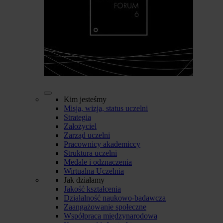
Kim jesteśmy
Misja, wizja, status uczelni
Strategia
Założyciel
Zarząd uczelni
Pracownicy akademiccy
Struktura uczelni
Medale i odznaczenia
Wirtualna Uczelnia
Jak działamy
Jakość kształcenia
Działalność naukowo-badawcza
Zaangażowanie społeczne
Współpraca międzynarodowa