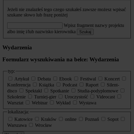
Jeżeli nie znalazłeś tego czego szukałeś zawsze możesz wpisać
szukane słowo lub frazę poniżej
Wpisz fragment nazwy projektu
albo imię i/lub nazwisko kierownika
Szukaj
Wydarzenia
Formularz wyszukiwania na belce: Wydarzenia
typ:
Artykuł
Debata
Ebook
Festiwal
Koncert
Konferencja
Książka
Podcast
Raport
Silent-
disco
Spektakl
Spotkanie
Studia-podyplomowe
Szkolenie
Turniej-gier
Uroczystość
Videocast
Warsztat
Webinar
Wykład
Wystawa
lokalizacja:
Katowice
Kraków
online
Poznań
Sopot
Warszawa
Wrocław