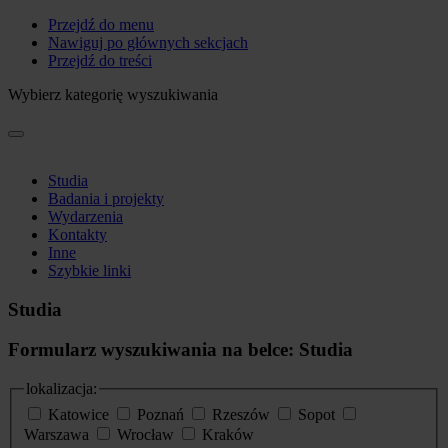
Przejdź do menu
Nawiguj po głównych sekcjach
Przejdź do treści
Wybierz kategorię wyszukiwania
Studia
Badania i projekty
Wydarzenia
Kontakty
Inne
Szybkie linki
Studia
Formularz wyszukiwania na belce: Studia
lokalizacja:
Katowice
Poznań
Rzeszów
Sopot
Warszawa
Wrocław
Kraków