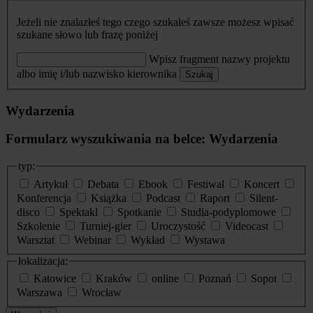
Jeżeli nie znalazłeś tego czego szukałeś zawsze możesz wpisać
szukane słowo lub frazę poniżej
Wpisz fragment nazwy projektu
albo imię i/lub nazwisko kierownika
Szukaj
Wydarzenia
Formularz wyszukiwania na belce: Wydarzenia
typ:
Artykuł
Debata
Ebook
Festiwal
Koncert
Konferencja
Książka
Podcast
Raport
Silent-
disco
Spektakl
Spotkanie
Studia-podyplomowe
Szkolenie
Turniej-gier
Uroczystość
Videocast
Warsztat
Webinar
Wykład
Wystawa
lokalizacja:
Katowice
Kraków
online
Poznań
Sopot
Warszawa
Wrocław