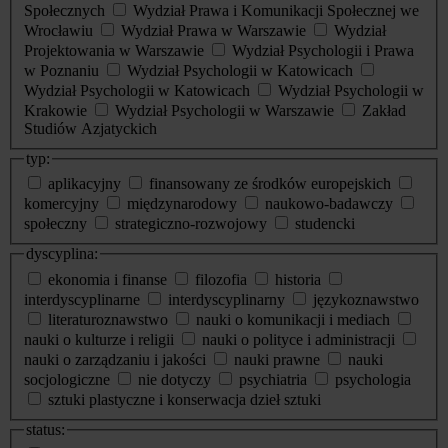
Społecznych
Wydział Prawa i Komunikacji Społecznej we
Wrocławiu
Wydział Prawa w Warszawie
Wydział
Projektowania w Warszawie
Wydział Psychologii i Prawa
w Poznaniu
Wydział Psychologii w Katowicach
Wydział Psychologii w Katowicach
Wydział Psychologii w
Krakowie
Wydział Psychologii w Warszawie
Zakład
Studiów Azjatyckich
typ:
aplikacyjny
finansowany ze środków europejskich
komercyjny
międzynarodowy
naukowo-badawczy
społeczny
strategiczno-rozwojowy
studencki
dyscyplina:
ekonomia i finanse
filozofia
historia
interdyscyplinarne
interdyscyplinarny
językoznawstwo
literaturoznawstwo
nauki o komunikacji i mediach
nauki o kulturze i religii
nauki o polityce i administracji
nauki o zarządzaniu i jakości
nauki prawne
nauki
socjologiczne
nie dotyczy
psychiatria
psychologia
sztuki plastyczne i konserwacja dzieł sztuki
status: