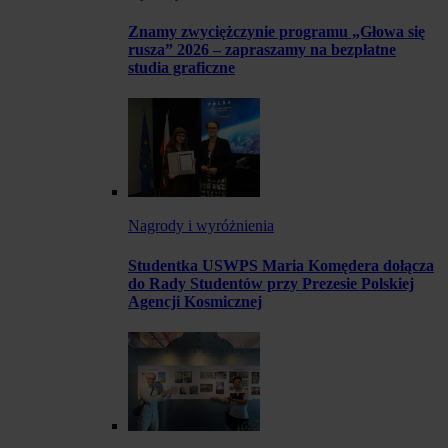
Znamy zwyciężczynie programu „Głowa się
rusza” 2026 – zapraszamy na bezpłatne
studia graficzne
Nagrody i wyróżnienia
Studentka USWPS Maria Komędera dołącza
do Rady Studentów przy Prezesie Polskiej
Agencji Kosmicznej