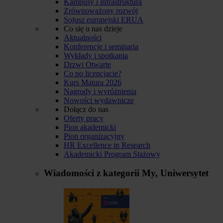
Kampusy i infrastruktura
Zrównoważony rozwój
Sojusz europejski ERUA
Co się u nas dzieje
Aktualności
Konferencje i seminaria
Wykłady i spotkania
Drzwi Otwarte
Co po licencjacie?
Kurs Matura 2026
Nagrody i wyróżnienia
Nowości wydawnicze
Dołącz do nas
Oferty pracy
Pion akademicki
Pion organizacyjny
HR Excellence in Research
Akademicki Program Stażowy
Wiadomości z kategorii
My, Uniwersytet