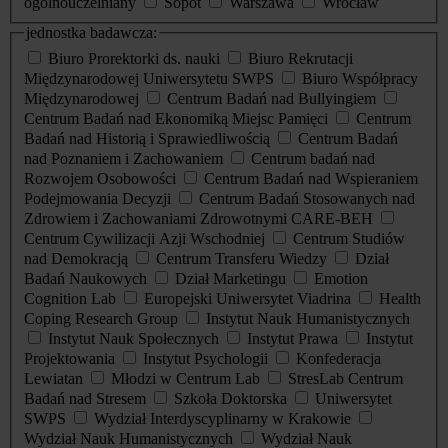
ogólnouczelniany
Sopot
Warszawa
Wrocław
jednostka badawcza:
Biuro Prorektorki ds. nauki
Biuro Rekrutacji
Międzynarodowej Uniwersytetu SWPS
Biuro Współpracy
Międzynarodowej
Centrum Badań nad Bullyingiem
Centrum Badań nad Ekonomiką Miejsc Pamięci
Centrum
Badań nad Historią i Sprawiedliwością
Centrum Badań
nad Poznaniem i Zachowaniem
Centrum badań nad
Rozwojem Osobowości
Centrum Badań nad Wspieraniem
Podejmowania Decyzji
Centrum Badań Stosowanych nad
Zdrowiem i Zachowaniami Zdrowotnymi CARE-BEH
Centrum Cywilizacji Azji Wschodniej
Centrum Studiów
nad Demokracją
Centrum Transferu Wiedzy
Dział
Badań Naukowych
Dział Marketingu
Emotion
Cognition Lab
Europejski Uniwersytet Viadrina
Health
Coping Research Group
Instytut Nauk Humanistycznych
Instytut Nauk Społecznych
Instytut Prawa
Instytut
Projektowania
Instytut Psychologii
Konfederacja
Lewiatan
Młodzi w Centrum Lab
StresLab Centrum
Badań nad Stresem
Szkoła Doktorska
Uniwersytet
SWPS
Wydział Interdyscyplinarny w Krakowie
Wydział Nauk Humanistycznych
Wydział Nauk