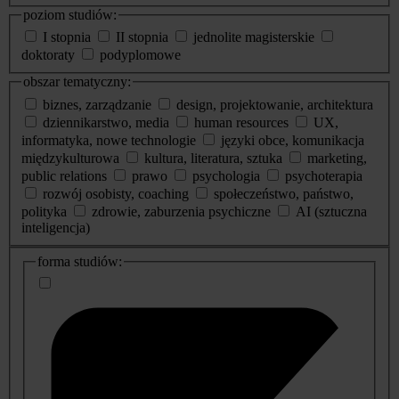
poziom studiów:
I stopnia
II stopnia
jednolite magisterskie
doktoraty
podyplomowe
obszar tematyczny:
biznes, zarządzanie
design, projektowanie, architektura
dziennikarstwo, media
human resources
UX,
informatyka, nowe technologie
języki obce, komunikacja
międzykulturowa
kultura, literatura, sztuka
marketing,
public relations
prawo
psychologia
psychoterapia
rozwój osobisty, coaching
społeczeństwo, państwo,
polityka
zdrowie, zaburzenia psychiczne
AI (sztuczna
inteligencja)
dodatkowe
forma studiów:
informacje
o
studiach