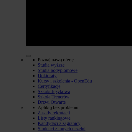
Poznaj naszą ofertę
Studia wyższe
Studia podyplomowe
Doktoraty
Kursy i szkolenia - OpenEdu
Certyfikacje
Szkoła Językowa
Szkoła Trenerów
Drzwi Otwarte
Aplikuj bez problemu
Zasady rekrutacji
Listy rankingowe
Kandydaci z zagranicy
Studenci z innych uczelni