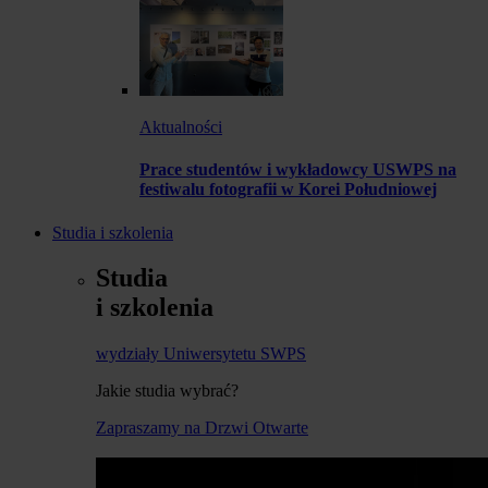
Aktualności
Prace studentów i wykładowcy USWPS na
festiwalu fotografii w Korei Południowej
Studia i szkolenia
Studia
i szkolenia
wydziały Uniwersytetu SWPS
Jakie studia wybrać?
Zapraszamy na Drzwi Otwarte