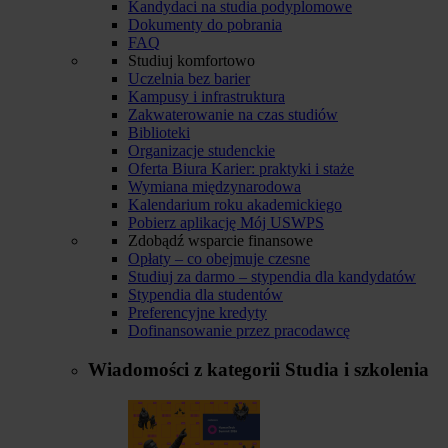
Kandydaci na studia podyplomowe
Dokumenty do pobrania
FAQ
Studiuj komfortowo
Uczelnia bez barier
Kampusy i infrastruktura
Zakwaterowanie na czas studiów
Biblioteki
Organizacje studenckie
Oferta Biura Karier: praktyki i staże
Wymiana międzynarodowa
Kalendarium roku akademickiego
Pobierz aplikację Mój USWPS
Zdobądź wsparcie finansowe
Opłaty – co obejmuje czesne
Studiuj za darmo – stypendia dla kandydatów
Stypendia dla studentów
Preferencyjne kredyty
Dofinansowanie przez pracodawcę
Wiadomości z kategorii
Studia i szkolenia