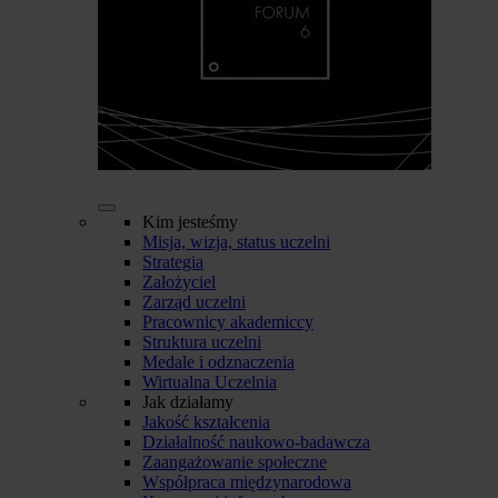
Kim jesteśmy
Misja, wizja, status uczelni
Strategia
Założyciel
Zarząd uczelni
Pracownicy akademiccy
Struktura uczelni
Medale i odznaczenia
Wirtualna Uczelnia
Jak działamy
Jakość kształcenia
Działalność naukowo-badawcza
Zaangażowanie społeczne
Współpraca międzynarodowa