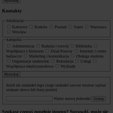
Wyszukaj
Kontakty
lokalizacja:
Katowice
Kraków
Poznań
Sopot
Warszawa
Wrocław
kategoria:
Administracja
Badania i rozwój
Biblioteka
Współpraca z biznesem
Dział Prawny
Instytuty i centra
badawcze
Marketing i komunikacja
Obsługa studenta
Organizacje studenckie
Rekrutacja
Usługi
Współpraca międzynarodowa
Wydziały
Wyszukaj
Jeżeli nie znalazłeś tego czego szukałeś zawsze możesz wpisać
szukane słowo lub frazę poniżej
Wpisz nazwę jednostki
Szukaj
Szukasz czegoś zupełnie innego? Sprawdź, może się