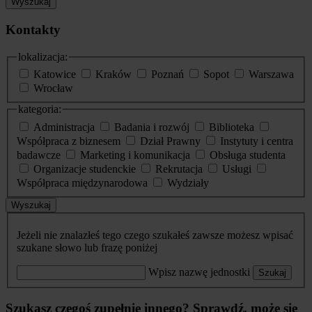
Wyszukaj
Kontakty
lokalizacja:
Katowice
Kraków
Poznań
Sopot
Warszawa
Wrocław
kategoria:
Administracja
Badania i rozwój
Biblioteka
Współpraca z biznesem
Dział Prawny
Instytuty i centra
badawcze
Marketing i komunikacja
Obsługa studenta
Organizacje studenckie
Rekrutacja
Usługi
Współpraca międzynarodowa
Wydziały
Wyszukaj
Jeżeli nie znalazłeś tego czego szukałeś zawsze możesz wpisać
szukane słowo lub frazę poniżej
Wpisz nazwę jednostki
Szukaj
Szukasz czegoś zupełnie innego? Sprawdź, może się