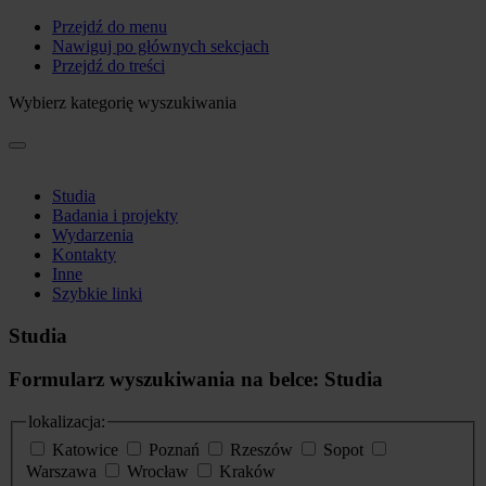
Przejdź do menu
Nawiguj po głównych sekcjach
Przejdź do treści
Wybierz kategorię wyszukiwania
Studia
Badania i projekty
Wydarzenia
Kontakty
Inne
Szybkie linki
Studia
Formularz wyszukiwania na belce: Studia
lokalizacja:
Katowice
Poznań
Rzeszów
Sopot
Warszawa
Wrocław
Kraków