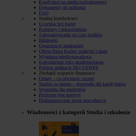
Kandydaci na studia podyplomowe
Dokumenty do pobrania
FAQ
Studiuj komfortowo
Uczelnia bez barier
Kampusy i infrastruktura
Zakwaterowanie na czas studiów
Biblioteki
Organizacje studenckie
Oferta Biura Karier: praktyki i staże
Wymiana międzynarodowa
Kalendarium roku akademickiego
Pobierz aplikację Mój USWPS
Zdobądź wsparcie finansowe
Opłaty – co obejmuje czesne
Studiuj za darmo – stypendia dla kandydatów
Stypendia dla studentów
Preferencyjne kredyty
Dofinansowanie przez pracodawcę
Wiadomości z kategorii
Studia i szkolenia