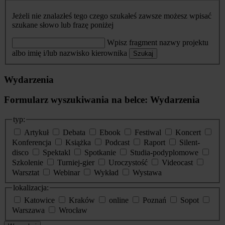
Jeżeli nie znalazłeś tego czego szukałeś zawsze możesz wpisać
szukane słowo lub frazę poniżej
Wpisz fragment nazwy projektu
albo imię i/lub nazwisko kierownika
Szukaj
Wydarzenia
Formularz wyszukiwania na belce: Wydarzenia
typ:
Artykuł
Debata
Ebook
Festiwal
Koncert
Konferencja
Książka
Podcast
Raport
Silent-
disco
Spektakl
Spotkanie
Studia-podyplomowe
Szkolenie
Turniej-gier
Uroczystość
Videocast
Warsztat
Webinar
Wykład
Wystawa
lokalizacja:
Katowice
Kraków
online
Poznań
Sopot
Warszawa
Wrocław