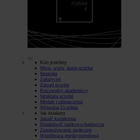
Kim jesteśmy
Misja, wizja, status uczelni
Strategia
Założyciel
Zarząd uczelni
Pracownicy akademiccy
Struktura uczelni
Medale i odznaczenia
Wirtualna Uczelnia
Jak działamy
Jakość kształcenia
Działalność naukowo-badawcza
Zaangażowanie społeczne
Współpraca międzynarodowa