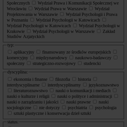
Społecznych
Wydział Prawa i Komunikacji Społecznej we
Wrocławiu
Wydział Prawa w Warszawie
Wydział
Projektowania w Warszawie
Wydział Psychologii i Prawa
w Poznaniu
Wydział Psychologii w Katowicach
Wydział Psychologii w Katowicach
Wydział Psychologii w
Krakowie
Wydział Psychologii w Warszawie
Zakład
Studiów Azjatyckich
typ:
aplikacyjny
finansowany ze środków europejskich
komercyjny
międzynarodowy
naukowo-badawczy
społeczny
strategiczno-rozwojowy
studencki
dyscyplina:
ekonomia i finanse
filozofia
historia
interdyscyplinarne
interdyscyplinarny
językoznawstwo
literaturoznawstwo
nauki o komunikacji i mediach
nauki o kulturze i religii
nauki o polityce i administracji
nauki o zarządzaniu i jakości
nauki prawne
nauki
socjologiczne
nie dotyczy
psychiatria
psychologia
sztuki plastyczne i konserwacja dzieł sztuki
status: