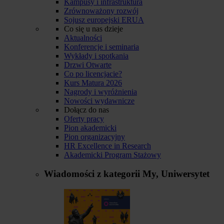
Kampusy i infrastruktura
Zrównoważony rozwój
Sojusz europejski ERUA
Co się u nas dzieje
Aktualności
Konferencje i seminaria
Wykłady i spotkania
Drzwi Otwarte
Co po licencjacie?
Kurs Matura 2026
Nagrody i wyróżnienia
Nowości wydawnicze
Dołącz do nas
Oferty pracy
Pion akademicki
Pion organizacyjny
HR Excellence in Research
Akademicki Program Stażowy
Wiadomości z kategorii
My, Uniwersytet