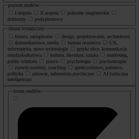
poziom studiów:
I stopnia
II stopnia
jednolite magisterskie
doktoraty
podyplomowe
obszar tematyczny:
biznes, zarządzanie
design, projektowanie, architektura
dziennikarstwo, media
human resources
UX,
informatyka, nowe technologie
języki obce, komunikacja
międzykulturowa
kultura, literatura, sztuka
marketing,
public relations
prawo
psychologia
psychoterapia
rozwój osobisty, coaching
społeczeństwo, państwo,
polityka
zdrowie, zaburzenia psychiczne
AI (sztuczna
inteligencja)
dodatkowe
forma studiów:
informacje
o
studiach