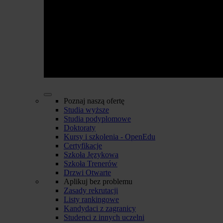
Poznaj naszą ofertę
Studia wyższe
Studia podyplomowe
Doktoraty
Kursy i szkolenia - OpenEdu
Certyfikacje
Szkoła Językowa
Szkoła Trenerów
Drzwi Otwarte
Aplikuj bez problemu
Zasady rekrutacji
Listy rankingowe
Kandydaci z zagranicy
Studenci z innych uczelni