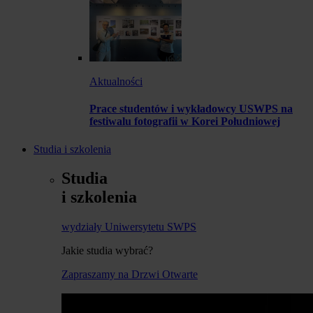
Aktualności
Prace studentów i wykładowcy USWPS na
festiwalu fotografii w Korei Południowej
Studia i szkolenia
Studia
i szkolenia
wydziały Uniwersytetu SWPS
Jakie studia wybrać?
Zapraszamy na Drzwi Otwarte