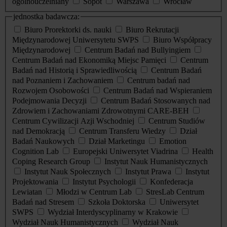
ogólnouczelniany
Sopot
Warszawa
Wrocław
jednostka badawcza:
Biuro Prorektorki ds. nauki
Biuro Rekrutacji
Międzynarodowej Uniwersytetu SWPS
Biuro Współpracy
Międzynarodowej
Centrum Badań nad Bullyingiem
Centrum Badań nad Ekonomiką Miejsc Pamięci
Centrum
Badań nad Historią i Sprawiedliwością
Centrum Badań
nad Poznaniem i Zachowaniem
Centrum badań nad
Rozwojem Osobowości
Centrum Badań nad Wspieraniem
Podejmowania Decyzji
Centrum Badań Stosowanych nad
Zdrowiem i Zachowaniami Zdrowotnymi CARE-BEH
Centrum Cywilizacji Azji Wschodniej
Centrum Studiów
nad Demokracją
Centrum Transferu Wiedzy
Dział
Badań Naukowych
Dział Marketingu
Emotion
Cognition Lab
Europejski Uniwersytet Viadrina
Health
Coping Research Group
Instytut Nauk Humanistycznych
Instytut Nauk Społecznych
Instytut Prawa
Instytut
Projektowania
Instytut Psychologii
Konfederacja
Lewiatan
Młodzi w Centrum Lab
StresLab Centrum
Badań nad Stresem
Szkoła Doktorska
Uniwersytet
SWPS
Wydział Interdyscyplinarny w Krakowie
Wydział Nauk Humanistycznych
Wydział Nauk