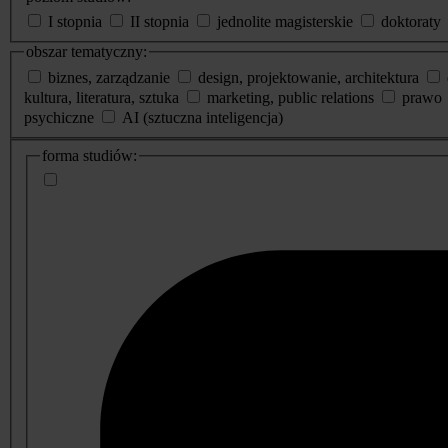
I stopnia
II stopnia
jednolite magisterskie
doktoraty
obszar tematyczny:
biznes, zarządzanie
design, projektowanie, architektura
kultura, literatura, sztuka
marketing, public relations
prawo
psychiczne
AI (sztuczna inteligencja)
dodatkowe
forma studiów:
informacje
o
studiach