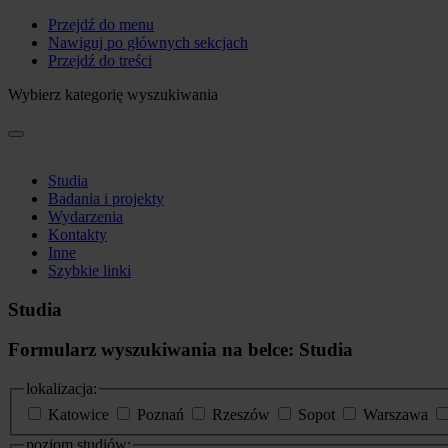
Przejdź do menu
Nawiguj po głównych sekcjach
Przejdź do treści
Wybierz kategorię wyszukiwania
Studia
Badania i projekty
Wydarzenia
Kontakty
Inne
Szybkie linki
Studia
Formularz wyszukiwania na belce: Studia
lokalizacja:
Katowice
Poznań
Rzeszów
Sopot
Warszawa
poziom studiów: