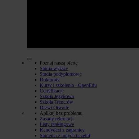
Poznaj naszą ofertę
Studia wyższe
Studia podyplomowe
Doktoraty
Kursy i szkolenia - OpenEdu
Certyfikacje
Szkoła Językowa
Szkoła Trenerów
Drzwi Otwarte
Aplikuj bez problemu
Zasady rekrutacji
Listy rankingowe
Kandydaci z zagranicy
Studenci z innych uczelni