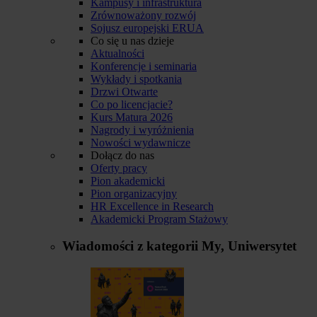
Kampusy i infrastruktura
Zrównoważony rozwój
Sojusz europejski ERUA
Co się u nas dzieje
Aktualności
Konferencje i seminaria
Wykłady i spotkania
Drzwi Otwarte
Co po licencjacie?
Kurs Matura 2026
Nagrody i wyróżnienia
Nowości wydawnicze
Dołącz do nas
Oferty pracy
Pion akademicki
Pion organizacyjny
HR Excellence in Research
Akademicki Program Stażowy
Wiadomości z kategorii
My, Uniwersytet