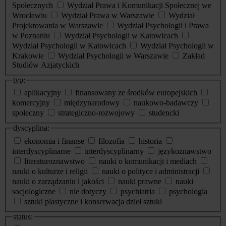
Społecznych
Wydział Prawa i Komunikacji Społecznej we
Wrocławiu
Wydział Prawa w Warszawie
Wydział
Projektowania w Warszawie
Wydział Psychologii i Prawa
w Poznaniu
Wydział Psychologii w Katowicach
Wydział Psychologii w Katowicach
Wydział Psychologii w
Krakowie
Wydział Psychologii w Warszawie
Zakład
Studiów Azjatyckich
typ:
aplikacyjny
finansowany ze środków europejskich
komercyjny
międzynarodowy
naukowo-badawczy
społeczny
strategiczno-rozwojowy
studencki
dyscyplina:
ekonomia i finanse
filozofia
historia
interdyscyplinarne
interdyscyplinarny
językoznawstwo
literaturoznawstwo
nauki o komunikacji i mediach
nauki o kulturze i religii
nauki o polityce i administracji
nauki o zarządzaniu i jakości
nauki prawne
nauki
socjologiczne
nie dotyczy
psychiatria
psychologia
sztuki plastyczne i konserwacja dzieł sztuki
status: