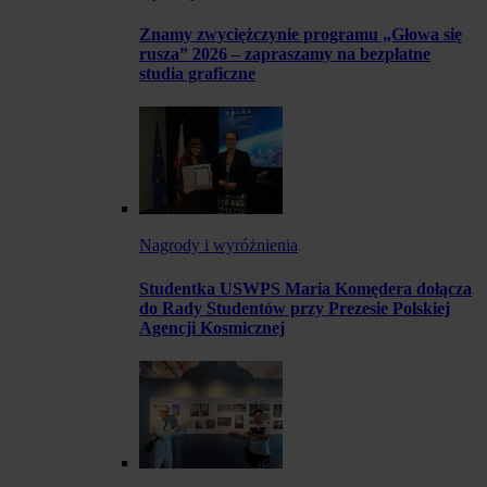
Znamy zwyciężczynie programu „Głowa się
rusza” 2026 – zapraszamy na bezpłatne
studia graficzne
Nagrody i wyróżnienia
Studentka USWPS Maria Komędera dołącza
do Rady Studentów przy Prezesie Polskiej
Agencji Kosmicznej