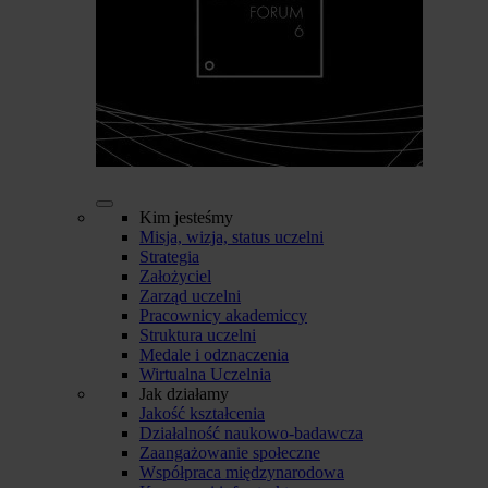
Kim jesteśmy
Misja, wizja, status uczelni
Strategia
Założyciel
Zarząd uczelni
Pracownicy akademiccy
Struktura uczelni
Medale i odznaczenia
Wirtualna Uczelnia
Jak działamy
Jakość kształcenia
Działalność naukowo-badawcza
Zaangażowanie społeczne
Współpraca międzynarodowa