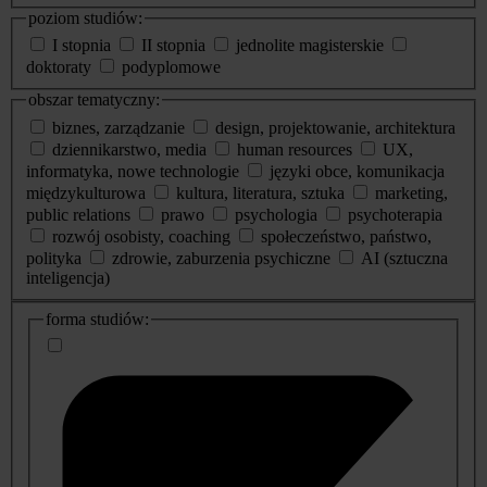
poziom studiów:
I stopnia
II stopnia
jednolite magisterskie
doktoraty
podyplomowe
obszar tematyczny:
biznes, zarządzanie
design, projektowanie, architektura
dziennikarstwo, media
human resources
UX,
informatyka, nowe technologie
języki obce, komunikacja
międzykulturowa
kultura, literatura, sztuka
marketing,
public relations
prawo
psychologia
psychoterapia
rozwój osobisty, coaching
społeczeństwo, państwo,
polityka
zdrowie, zaburzenia psychiczne
AI (sztuczna
inteligencja)
dodatkowe
forma studiów:
informacje
o
studiach