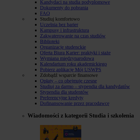
Kandydaci na studia podyplomowe
Dokumenty do pobrania
FAQ
Studiuj komfortowo
Uczelnia bez barier
Kampusy i infrastruktura
Zakwaterowanie na czas studiów
Biblioteki
Organizacje studenckie
Oferta Biura Karier: praktyki i staże
Wymiana międzynarodowa
Kalendarium roku akademickiego
Pobierz aplikację Mój USWPS
Zdobądź wsparcie finansowe
Opłaty – co obejmuje czesne
Studiuj za darmo – stypendia dla kandydatów
Stypendia dla studentów
Preferencyjne kredyty
Dofinansowanie przez pracodawcę
Wiadomości z kategorii
Studia i szkolenia