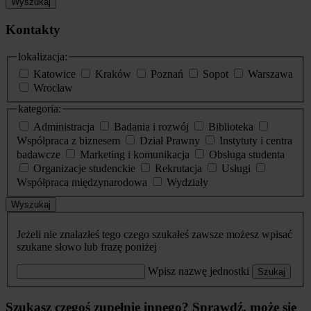
Wyszukaj
Kontakty
lokalizacja:
Katowice
Kraków
Poznań
Sopot
Warszawa
Wrocław
kategoria:
Administracja
Badania i rozwój
Biblioteka
Współpraca z biznesem
Dział Prawny
Instytuty i centra
badawcze
Marketing i komunikacja
Obsługa studenta
Organizacje studenckie
Rekrutacja
Usługi
Współpraca międzynarodowa
Wydziały
Wyszukaj
Jeżeli nie znalazłeś tego czego szukałeś zawsze możesz wpisać
szukane słowo lub frazę poniżej
Wpisz nazwę jednostki
Szukaj
Szukasz czegoś zupełnie innego? Sprawdź, może się