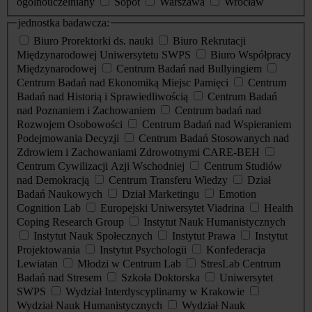
ogólnouczelniany
Sopot
Warszawa
Wrocław
jednostka badawcza:
Biuro Prorektorki ds. nauki
Biuro Rekrutacji
Międzynarodowej Uniwersytetu SWPS
Biuro Współpracy
Międzynarodowej
Centrum Badań nad Bullyingiem
Centrum Badań nad Ekonomiką Miejsc Pamięci
Centrum
Badań nad Historią i Sprawiedliwością
Centrum Badań
nad Poznaniem i Zachowaniem
Centrum badań nad
Rozwojem Osobowości
Centrum Badań nad Wspieraniem
Podejmowania Decyzji
Centrum Badań Stosowanych nad
Zdrowiem i Zachowaniami Zdrowotnymi CARE-BEH
Centrum Cywilizacji Azji Wschodniej
Centrum Studiów
nad Demokracją
Centrum Transferu Wiedzy
Dział
Badań Naukowych
Dział Marketingu
Emotion
Cognition Lab
Europejski Uniwersytet Viadrina
Health
Coping Research Group
Instytut Nauk Humanistycznych
Instytut Nauk Społecznych
Instytut Prawa
Instytut
Projektowania
Instytut Psychologii
Konfederacja
Lewiatan
Młodzi w Centrum Lab
StresLab Centrum
Badań nad Stresem
Szkoła Doktorska
Uniwersytet
SWPS
Wydział Interdyscyplinarny w Krakowie
Wydział Nauk Humanistycznych
Wydział Nauk