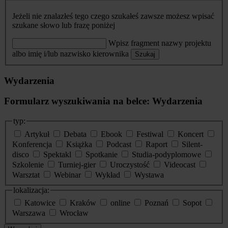
Jeżeli nie znalazłeś tego czego szukałeś zawsze możesz wpisać
szukane słowo lub frazę poniżej
Wpisz fragment nazwy projektu
albo imię i/lub nazwisko kierownika
Szukaj
Wydarzenia
Formularz wyszukiwania na belce: Wydarzenia
typ:
Artykuł
Debata
Ebook
Festiwal
Koncert
Konferencja
Książka
Podcast
Raport
Silent-
disco
Spektakl
Spotkanie
Studia-podyplomowe
Szkolenie
Turniej-gier
Uroczystość
Videocast
Warsztat
Webinar
Wykład
Wystawa
lokalizacja:
Katowice
Kraków
online
Poznań
Sopot
Warszawa
Wrocław