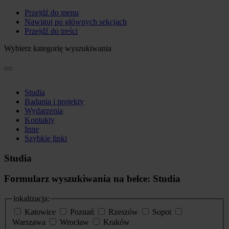
Przejdź do menu
Nawiguj po głównych sekcjach
Przejdź do treści
Wybierz kategorię wyszukiwania
Studia
Badania i projekty
Wydarzenia
Kontakty
Inne
Szybkie linki
Studia
Formularz wyszukiwania na belce: Studia
lokalizacja:
Katowice
Poznań
Rzeszów
Sopot
Warszawa
Wrocław
Kraków