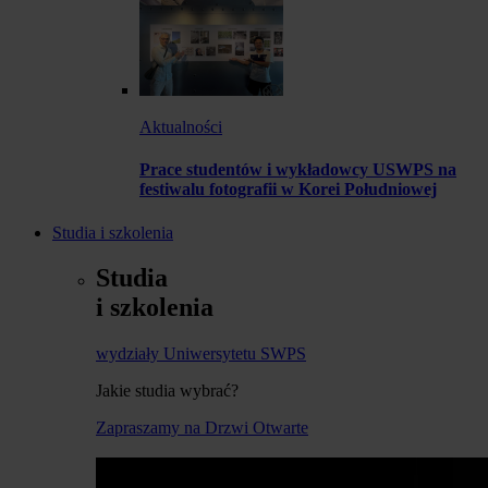
Aktualności
Prace studentów i wykładowcy USWPS na
festiwalu fotografii w Korei Południowej
Studia i szkolenia
Studia
i szkolenia
wydziały Uniwersytetu SWPS
Jakie studia wybrać?
Zapraszamy na Drzwi Otwarte