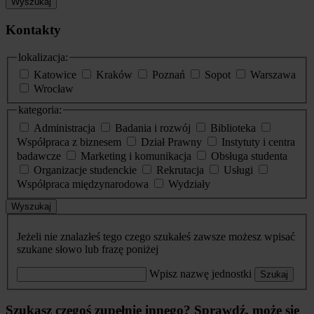
Wyszukaj
Kontakty
lokalizacja:
Katowice
Kraków
Poznań
Sopot
Warszawa
Wrocław
kategoria:
Administracja
Badania i rozwój
Biblioteka
Współpraca z biznesem
Dział Prawny
Instytuty i centra
badawcze
Marketing i komunikacja
Obsługa studenta
Organizacje studenckie
Rekrutacja
Usługi
Współpraca międzynarodowa
Wydziały
Wyszukaj
Jeżeli nie znalazłeś tego czego szukałeś zawsze możesz wpisać
szukane słowo lub frazę poniżej
Wpisz nazwę jednostki
Szukaj
Szukasz czegoś zupełnie innego? Sprawdź, może się