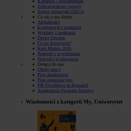
Kampusy i infrastruktura
Zrównoważony rozwój
Sojusz europejski ERUA
Co się u nas dzieje
Aktualności
Konferencje i seminaria
Wykłady i spotkania
Drzwi Otwarte
Co po licencjacie?
Kurs Matura 2026
Nagrody i wyróżnienia
Nowości wydawnicze
Dołącz do nas
Oferty pracy
Pion akademicki
Pion organizacyjny
HR Excellence in Research
Akademicki Program Stażowy
Wiadomości z kategorii
My, Uniwersytet