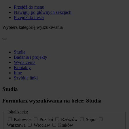
Przejdź do menu
Nawiguj po głównych sekcjach
Przejdź do treści
Wybierz kategorię wyszukiwania
Studia
Badania i projekty
Wydarzenia
Kontakty
Inne
Szybkie linki
Studia
Formularz wyszukiwania na belce: Studia
lokalizacja:
Katowice
Poznań
Rzeszów
Sopot
Warszawa
Wrocław
Kraków