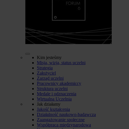
Kim jesteśmy
Misja, wizja, status uczelni
Strategia
Założyciel
Zarząd uczelni
Pracownicy akademiccy
Struktura uczelni
Medale i odznaczenia
Wirtualna Uczelnia
Jak działamy
Jakość kształcenia
Działalność naukowo-badawcza
Zaangażowanie społeczne
Współpraca międzynarodowa