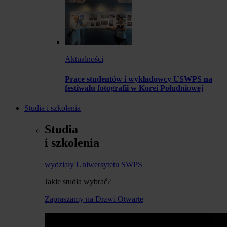
Aktualności
Prace studentów i wykładowcy USWPS na
festiwalu fotografii w Korei Południowej
Studia i szkolenia
Studia
i szkolenia
wydziały Uniwersytetu SWPS
Jakie studia wybrać?
Zapraszamy na Drzwi Otwarte