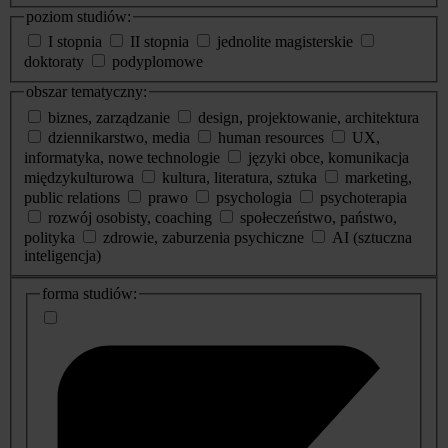
poziom studiów:
I stopnia
II stopnia
jednolite magisterskie
doktoraty
podyplomowe
obszar tematyczny:
biznes, zarządzanie
design, projektowanie, architektura
dziennikarstwo, media
human resources
UX,
informatyka, nowe technologie
języki obce, komunikacja
międzykulturowa
kultura, literatura, sztuka
marketing,
public relations
prawo
psychologia
psychoterapia
rozwój osobisty, coaching
społeczeństwo, państwo,
polityka
zdrowie, zaburzenia psychiczne
AI (sztuczna
inteligencja)
dodatkowe
forma studiów:
informacje
o
studiach