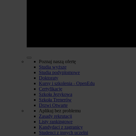
Poznaj naszą ofertę
Studia wyższe
Studia podyplomowe
Doktoraty
Kursy i szkolenia - OpenEdu
Certyfikacje
Szkoła Językowa
Szkoła Trenerów
Drzwi Otwarte
Aplikuj bez problemu
Zasady rekrutacji
Listy rankingowe
Kandydaci z zagranicy
Studenci z innych uczelni