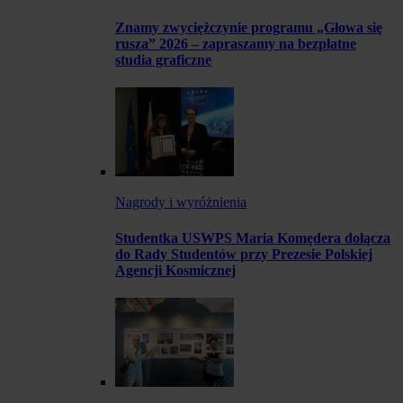
Znamy zwyciężczynie programu „Głowa się
rusza” 2026 – zapraszamy na bezpłatne
studia graficzne
Nagrody i wyróżnienia
Studentka USWPS Maria Komędera dołącza
do Rady Studentów przy Prezesie Polskiej
Agencji Kosmicznej