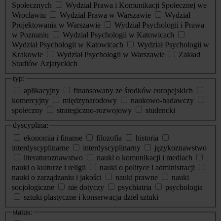
Społecznych
Wydział Prawa i Komunikacji Społecznej we
Wrocławiu
Wydział Prawa w Warszawie
Wydział
Projektowania w Warszawie
Wydział Psychologii i Prawa
w Poznaniu
Wydział Psychologii w Katowicach
Wydział Psychologii w Katowicach
Wydział Psychologii w
Krakowie
Wydział Psychologii w Warszawie
Zakład
Studiów Azjatyckich
typ:
aplikacyjny
finansowany ze środków europejskich
komercyjny
międzynarodowy
naukowo-badawczy
społeczny
strategiczno-rozwojowy
studencki
dyscyplina:
ekonomia i finanse
filozofia
historia
interdyscyplinarne
interdyscyplinarny
językoznawstwo
literaturoznawstwo
nauki o komunikacji i mediach
nauki o kulturze i religii
nauki o polityce i administracji
nauki o zarządzaniu i jakości
nauki prawne
nauki
socjologiczne
nie dotyczy
psychiatria
psychologia
sztuki plastyczne i konserwacja dzieł sztuki
status: