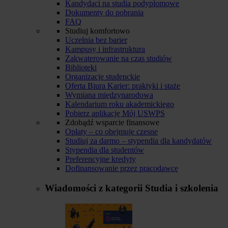
Kandydaci na studia podyplomowe
Dokumenty do pobrania
FAQ
Studiuj komfortowo
Uczelnia bez barier
Kampusy i infrastruktura
Zakwaterowanie na czas studiów
Biblioteki
Organizacje studenckie
Oferta Biura Karier: praktyki i staże
Wymiana międzynarodowa
Kalendarium roku akademickiego
Pobierz aplikację Mój USWPS
Zdobądź wsparcie finansowe
Opłaty – co obejmuje czesne
Studiuj za darmo – stypendia dla kandydatów
Stypendia dla studentów
Preferencyjne kredyty
Dofinansowanie przez pracodawcę
Wiadomości z kategorii
Studia i szkolenia