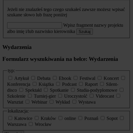
Jeżeli nie znalazłeś tego czego szukałeś zawsze możesz wpisać
szukane słowo lub frazę poniżej
Wpisz fragment nazwy projektu
albo imię i/lub nazwisko kierownika
Szukaj
Wydarzenia
Formularz wyszukiwania na belce: Wydarzenia
typ:
Artykuł
Debata
Ebook
Festiwal
Koncert
Konferencja
Książka
Podcast
Raport
Silent-
disco
Spektakl
Spotkanie
Studia-podyplomowe
Szkolenie
Turniej-gier
Uroczystość
Videocast
Warsztat
Webinar
Wykład
Wystawa
lokalizacja:
Katowice
Kraków
online
Poznań
Sopot
Warszawa
Wrocław