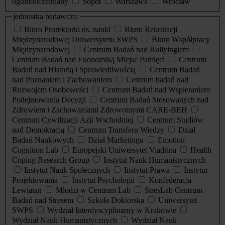
ogólnouczelniany
Sopot
Warszawa
Wrocław
jednostka badawcza:
Biuro Prorektorki ds. nauki
Biuro Rekrutacji
Międzynarodowej Uniwersytetu SWPS
Biuro Współpracy
Międzynarodowej
Centrum Badań nad Bullyingiem
Centrum Badań nad Ekonomiką Miejsc Pamięci
Centrum
Badań nad Historią i Sprawiedliwością
Centrum Badań
nad Poznaniem i Zachowaniem
Centrum badań nad
Rozwojem Osobowości
Centrum Badań nad Wspieraniem
Podejmowania Decyzji
Centrum Badań Stosowanych nad
Zdrowiem i Zachowaniami Zdrowotnymi CARE-BEH
Centrum Cywilizacji Azji Wschodniej
Centrum Studiów
nad Demokracją
Centrum Transferu Wiedzy
Dział
Badań Naukowych
Dział Marketingu
Emotion
Cognition Lab
Europejski Uniwersytet Viadrina
Health
Coping Research Group
Instytut Nauk Humanistycznych
Instytut Nauk Społecznych
Instytut Prawa
Instytut
Projektowania
Instytut Psychologii
Konfederacja
Lewiatan
Młodzi w Centrum Lab
StresLab Centrum
Badań nad Stresem
Szkoła Doktorska
Uniwersytet
SWPS
Wydział Interdyscyplinarny w Krakowie
Wydział Nauk Humanistycznych
Wydział Nauk