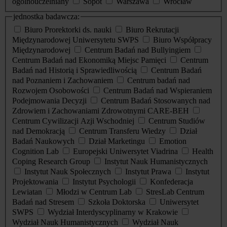
ogólnouczelniany
Sopot
Warszawa
Wrocław
jednostka badawcza:
Biuro Prorektorki ds. nauki
Biuro Rekrutacji
Międzynarodowej Uniwersytetu SWPS
Biuro Współpracy
Międzynarodowej
Centrum Badań nad Bullyingiem
Centrum Badań nad Ekonomiką Miejsc Pamięci
Centrum
Badań nad Historią i Sprawiedliwością
Centrum Badań
nad Poznaniem i Zachowaniem
Centrum badań nad
Rozwojem Osobowości
Centrum Badań nad Wspieraniem
Podejmowania Decyzji
Centrum Badań Stosowanych nad
Zdrowiem i Zachowaniami Zdrowotnymi CARE-BEH
Centrum Cywilizacji Azji Wschodniej
Centrum Studiów
nad Demokracją
Centrum Transferu Wiedzy
Dział
Badań Naukowych
Dział Marketingu
Emotion
Cognition Lab
Europejski Uniwersytet Viadrina
Health
Coping Research Group
Instytut Nauk Humanistycznych
Instytut Nauk Społecznych
Instytut Prawa
Instytut
Projektowania
Instytut Psychologii
Konfederacja
Lewiatan
Młodzi w Centrum Lab
StresLab Centrum
Badań nad Stresem
Szkoła Doktorska
Uniwersytet
SWPS
Wydział Interdyscyplinarny w Krakowie
Wydział Nauk Humanistycznych
Wydział Nauk