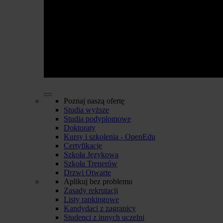
Poznaj naszą ofertę
Studia wyższe
Studia podyplomowe
Doktoraty
Kursy i szkolenia - OpenEdu
Certyfikacje
Szkoła Językowa
Szkoła Trenerów
Drzwi Otwarte
Aplikuj bez problemu
Zasady rekrutacji
Listy rankingowe
Kandydaci z zagranicy
Studenci z innych uczelni