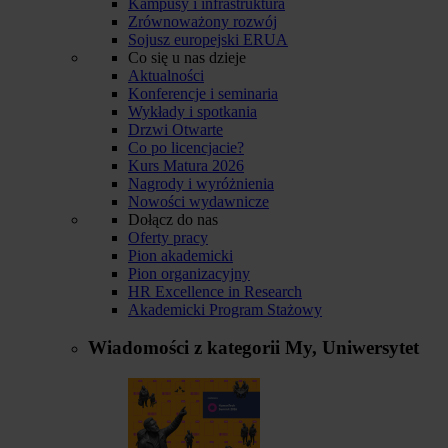
Kampusy i infrastruktura
Zrównoważony rozwój
Sojusz europejski ERUA
Co się u nas dzieje
Aktualności
Konferencje i seminaria
Wykłady i spotkania
Drzwi Otwarte
Co po licencjacie?
Kurs Matura 2026
Nagrody i wyróżnienia
Nowości wydawnicze
Dołącz do nas
Oferty pracy
Pion akademicki
Pion organizacyjny
HR Excellence in Research
Akademicki Program Stażowy
Wiadomości z kategorii
My, Uniwersytet