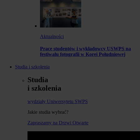
Aktualności
Prace studentów i wykładowcy USWPS na
festiwalu fotografii w Korei Południowej
Studia i szkolenia
Studia
i szkolenia
wydziały Uniwersytetu SWPS
Jakie studia wybrać?
Zapraszamy na Drzwi Otwarte