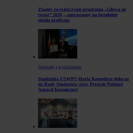
Znamy zwyciężczynie programu „Głowa się
rusza” 2026 – zapraszamy na bezpłatne
studia graficzne
Nagrody i wyróżnienia
Studentka USWPS Maria Komędera dołącza
do Rady Studentów przy Prezesie Polskiej
Agencji Kosmicznej