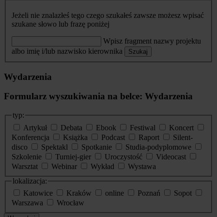
Jeżeli nie znalazłeś tego czego szukałeś zawsze możesz wpisać
szukane słowo lub frazę poniżej
Wpisz fragment nazwy projektu
albo imię i/lub nazwisko kierownika
Szukaj
Wydarzenia
Formularz wyszukiwania na belce: Wydarzenia
typ:
Artykuł
Debata
Ebook
Festiwal
Koncert
Konferencja
Książka
Podcast
Raport
Silent-
disco
Spektakl
Spotkanie
Studia-podyplomowe
Szkolenie
Turniej-gier
Uroczystość
Videocast
Warsztat
Webinar
Wykład
Wystawa
lokalizacja:
Katowice
Kraków
online
Poznań
Sopot
Warszawa
Wrocław