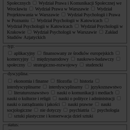
Społecznych
Wydział Prawa i Komunikacji Społecznej we
Wrocławiu
Wydział Prawa w Warszawie
Wydział
Projektowania w Warszawie
Wydział Psychologii i Prawa
w Poznaniu
Wydział Psychologii w Katowicach
Wydział Psychologii w Katowicach
Wydział Psychologii w
Krakowie
Wydział Psychologii w Warszawie
Zakład
Studiów Azjatyckich
typ:
aplikacyjny
finansowany ze środków europejskich
komercyjny
międzynarodowy
naukowo-badawczy
społeczny
strategiczno-rozwojowy
studencki
dyscyplina:
ekonomia i finanse
filozofia
historia
interdyscyplinarne
interdyscyplinarny
językoznawstwo
literaturoznawstwo
nauki o komunikacji i mediach
nauki o kulturze i religii
nauki o polityce i administracji
nauki o zarządzaniu i jakości
nauki prawne
nauki
socjologiczne
nie dotyczy
psychiatria
psychologia
sztuki plastyczne i konserwacja dzieł sztuki
status: