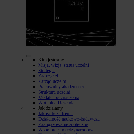
Kim jesteśmy
Misja, wizja, status uczelni
Strategia
Założyciel
Zarząd uczelni
Pracownicy akademiccy
Struktura uczelni
Medale i odznaczenia
Wirtualna Uczelnia
Jak działamy
Jakość kształcenia
Działalność naukowo-badawcza
Zaangażowanie społeczne
Współpraca międzynarodowa