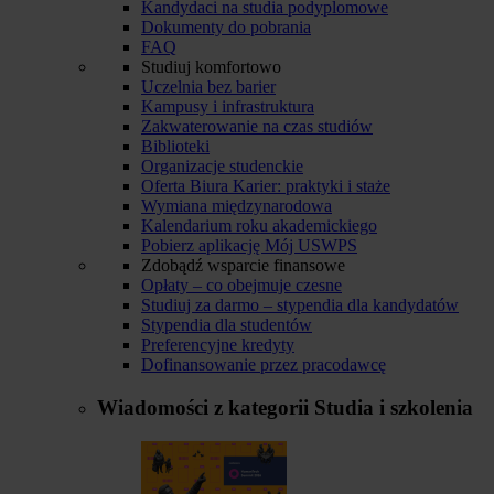
Kandydaci na studia podyplomowe
Dokumenty do pobrania
FAQ
Studiuj komfortowo
Uczelnia bez barier
Kampusy i infrastruktura
Zakwaterowanie na czas studiów
Biblioteki
Organizacje studenckie
Oferta Biura Karier: praktyki i staże
Wymiana międzynarodowa
Kalendarium roku akademickiego
Pobierz aplikację Mój USWPS
Zdobądź wsparcie finansowe
Opłaty – co obejmuje czesne
Studiuj za darmo – stypendia dla kandydatów
Stypendia dla studentów
Preferencyjne kredyty
Dofinansowanie przez pracodawcę
Wiadomości z kategorii
Studia i szkolenia