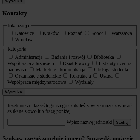
Wyszukaj
Kontakty
lokalizacja:
Katowice
Kraków
Poznań
Sopot
Warszawa
Wrocław
kategoria:
Administracja
Badania i rozwój
Biblioteka
Współpraca z biznesem
Dział Prawny
Instytuty i centra
badawcze
Marketing i komunikacja
Obsługa studenta
Organizacje studenckie
Rekrutacja
Usługi
Współpraca międzynarodowa
Wydziały
Wyszukaj
Jeżeli nie znalazłeś tego czego szukałeś zawsze możesz wpisać
szukane słowo lub frazę poniżej
Wpisz nazwę jednostki
Szukaj
Szukasz czegoś zupełnie innego? Sprawdź, może się