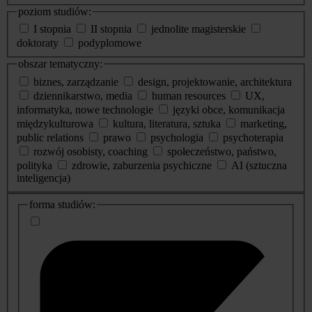
poziom studiów:
I stopnia
II stopnia
jednolite magisterskie
doktoraty
podyplomowe
obszar tematyczny:
biznes, zarządzanie
design, projektowanie, architektura
dziennikarstwo, media
human resources
UX,
informatyka, nowe technologie
języki obce, komunikacja
międzykulturowa
kultura, literatura, sztuka
marketing,
public relations
prawo
psychologia
psychoterapia
rozwój osobisty, coaching
społeczeństwo, państwo,
polityka
zdrowie, zaburzenia psychiczne
AI (sztuczna
inteligencja)
dodatkowe
forma studiów:
informacje
o
studiach