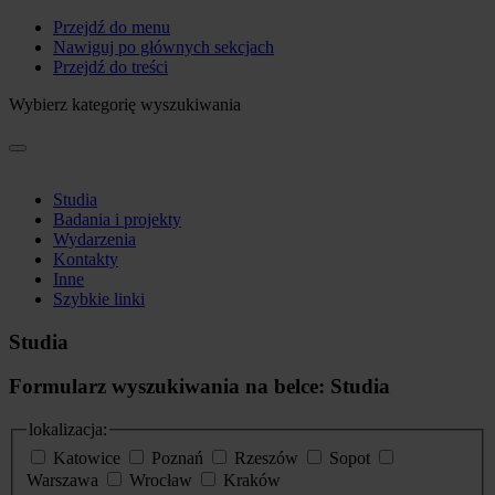
Przejdź do menu
Nawiguj po głównych sekcjach
Przejdź do treści
Wybierz kategorię wyszukiwania
Studia
Badania i projekty
Wydarzenia
Kontakty
Inne
Szybkie linki
Studia
Formularz wyszukiwania na belce: Studia
lokalizacja:
Katowice
Poznań
Rzeszów
Sopot
Warszawa
Wrocław
Kraków