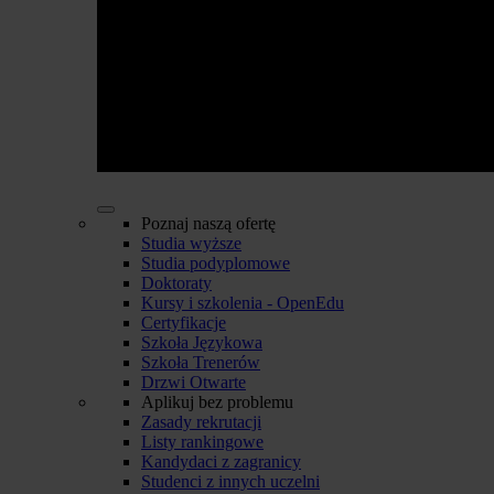
Poznaj naszą ofertę
Studia wyższe
Studia podyplomowe
Doktoraty
Kursy i szkolenia - OpenEdu
Certyfikacje
Szkoła Językowa
Szkoła Trenerów
Drzwi Otwarte
Aplikuj bez problemu
Zasady rekrutacji
Listy rankingowe
Kandydaci z zagranicy
Studenci z innych uczelni