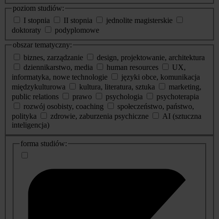
poziom studiów:
I stopnia
II stopnia
jednolite magisterskie
doktoraty
podyplomowe
obszar tematyczny:
biznes, zarządzanie
design, projektowanie, architektura
dziennikarstwo, media
human resources
UX,
informatyka, nowe technologie
języki obce, komunikacja
międzykulturowa
kultura, literatura, sztuka
marketing,
public relations
prawo
psychologia
psychoterapia
rozwój osobisty, coaching
społeczeństwo, państwo,
polityka
zdrowie, zaburzenia psychiczne
AI (sztuczna
inteligencja)
dodatkowe
forma studiów:
informacje
o
studiach