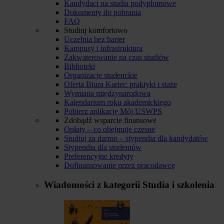
Kandydaci na studia podyplomowe
Dokumenty do pobrania
FAQ
Studiuj komfortowo
Uczelnia bez barier
Kampusy i infrastruktura
Zakwaterowanie na czas studiów
Biblioteki
Organizacje studenckie
Oferta Biura Karier: praktyki i staże
Wymiana międzynarodowa
Kalendarium roku akademickiego
Pobierz aplikację Mój USWPS
Zdobądź wsparcie finansowe
Opłaty – co obejmuje czesne
Studiuj za darmo – stypendia dla kandydatów
Stypendia dla studentów
Preferencyjne kredyty
Dofinansowanie przez pracodawcę
Wiadomości z kategorii
Studia i szkolenia