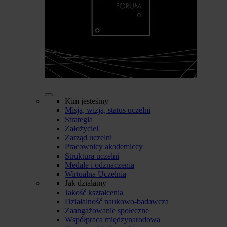
Kim jesteśmy
Misja, wizja, status uczelni
Strategia
Założyciel
Zarząd uczelni
Pracownicy akademiccy
Struktura uczelni
Medale i odznaczenia
Wirtualna Uczelnia
Jak działamy
Jakość kształcenia
Działalność naukowo-badawcza
Zaangażowanie społeczne
Współpraca międzynarodowa