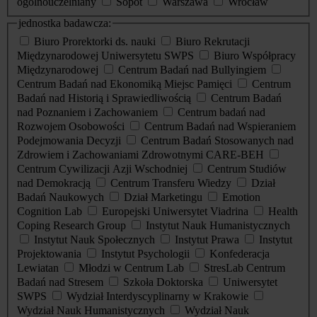
ogólnouczelniany
Sopot
Warszawa
Wrocław
jednostka badawcza:
Biuro Prorektorki ds. nauki
Biuro Rekrutacji
Międzynarodowej Uniwersytetu SWPS
Biuro Współpracy
Międzynarodowej
Centrum Badań nad Bullyingiem
Centrum Badań nad Ekonomiką Miejsc Pamięci
Centrum
Badań nad Historią i Sprawiedliwością
Centrum Badań
nad Poznaniem i Zachowaniem
Centrum badań nad
Rozwojem Osobowości
Centrum Badań nad Wspieraniem
Podejmowania Decyzji
Centrum Badań Stosowanych nad
Zdrowiem i Zachowaniami Zdrowotnymi CARE-BEH
Centrum Cywilizacji Azji Wschodniej
Centrum Studiów
nad Demokracją
Centrum Transferu Wiedzy
Dział
Badań Naukowych
Dział Marketingu
Emotion
Cognition Lab
Europejski Uniwersytet Viadrina
Health
Coping Research Group
Instytut Nauk Humanistycznych
Instytut Nauk Społecznych
Instytut Prawa
Instytut
Projektowania
Instytut Psychologii
Konfederacja
Lewiatan
Młodzi w Centrum Lab
StresLab Centrum
Badań nad Stresem
Szkoła Doktorska
Uniwersytet
SWPS
Wydział Interdyscyplinarny w Krakowie
Wydział Nauk Humanistycznych
Wydział Nauk