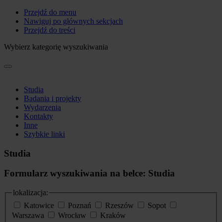
Przejdź do menu
Nawiguj po głównych sekcjach
Przejdź do treści
Wybierz kategorię wyszukiwania
Studia
Badania i projekty
Wydarzenia
Kontakty
Inne
Szybkie linki
Studia
Formularz wyszukiwania na belce: Studia
lokalizacja:
Katowice
Poznań
Rzeszów
Sopot
Warszawa
Wrocław
Kraków