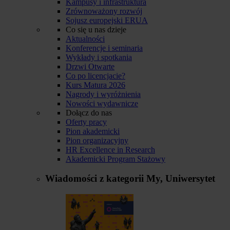
Kampusy i infrastruktura
Zrównoważony rozwój
Sojusz europejski ERUA
Co się u nas dzieje
Aktualności
Konferencje i seminaria
Wykłady i spotkania
Drzwi Otwarte
Co po licencjacie?
Kurs Matura 2026
Nagrody i wyróżnienia
Nowości wydawnicze
Dołącz do nas
Oferty pracy
Pion akademicki
Pion organizacyjny
HR Excellence in Research
Akademicki Program Stażowy
Wiadomości z kategorii
My, Uniwersytet