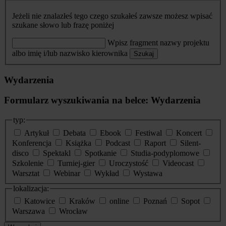
Jeżeli nie znalazłeś tego czego szukałeś zawsze możesz wpisać
szukane słowo lub frazę poniżej
Wpisz fragment nazwy projektu
albo imię i/lub nazwisko kierownika
Szukaj
Wydarzenia
Formularz wyszukiwania na belce: Wydarzenia
typ:
Artykuł
Debata
Ebook
Festiwal
Koncert
Konferencja
Książka
Podcast
Raport
Silent-
disco
Spektakl
Spotkanie
Studia-podyplomowe
Szkolenie
Turniej-gier
Uroczystość
Videocast
Warsztat
Webinar
Wykład
Wystawa
lokalizacja:
Katowice
Kraków
online
Poznań
Sopot
Warszawa
Wrocław