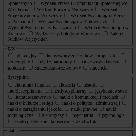
Społecznych
Wydział Prawa i Komunikacji Społecznej we
Wrocławiu
Wydział Prawa w Warszawie
Wydział
Projektowania w Warszawie
Wydział Psychologii i Prawa
w Poznaniu
Wydział Psychologii w Katowicach
Wydział Psychologii w Katowicach
Wydział Psychologii w
Krakowie
Wydział Psychologii w Warszawie
Zakład
Studiów Azjatyckich
typ:
aplikacyjny
finansowany ze środków europejskich
komercyjny
międzynarodowy
naukowo-badawczy
społeczny
strategiczno-rozwojowy
studencki
dyscyplina:
ekonomia i finanse
filozofia
historia
interdyscyplinarne
interdyscyplinarny
językoznawstwo
literaturoznawstwo
nauki o komunikacji i mediach
nauki o kulturze i religii
nauki o polityce i administracji
nauki o zarządzaniu i jakości
nauki prawne
nauki
socjologiczne
nie dotyczy
psychiatria
psychologia
sztuki plastyczne i konserwacja dzieł sztuki
status: