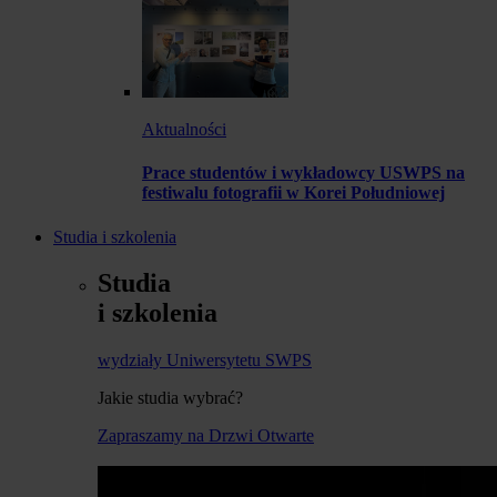
Aktualności
Prace studentów i wykładowcy USWPS na
festiwalu fotografii w Korei Południowej
Studia i szkolenia
Studia
i szkolenia
wydziały Uniwersytetu SWPS
Jakie studia wybrać?
Zapraszamy na Drzwi Otwarte