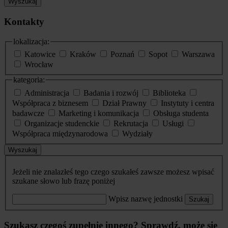
Wyszukaj
Kontakty
lokalizacja:
Katowice
Kraków
Poznań
Sopot
Warszawa
Wrocław
kategoria:
Administracja
Badania i rozwój
Biblioteka
Współpraca z biznesem
Dział Prawny
Instytuty i centra
badawcze
Marketing i komunikacja
Obsługa studenta
Organizacje studenckie
Rekrutacja
Usługi
Współpraca międzynarodowa
Wydziały
Wyszukaj
Jeżeli nie znalazłeś tego czego szukałeś zawsze możesz wpisać
szukane słowo lub frazę poniżej
Wpisz nazwę jednostki
Szukaj
Szukasz czegoś zupełnie innego? Sprawdź, może się