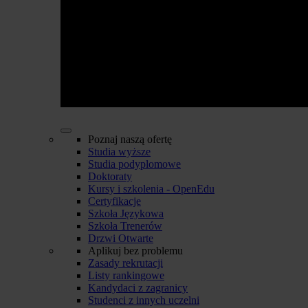
Poznaj naszą ofertę
Studia wyższe
Studia podyplomowe
Doktoraty
Kursy i szkolenia - OpenEdu
Certyfikacje
Szkoła Językowa
Szkoła Trenerów
Drzwi Otwarte
Aplikuj bez problemu
Zasady rekrutacji
Listy rankingowe
Kandydaci z zagranicy
Studenci z innych uczelni