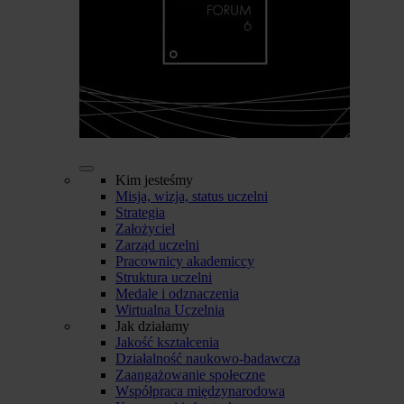
Kim jesteśmy
Misja, wizja, status uczelni
Strategia
Założyciel
Zarząd uczelni
Pracownicy akademiccy
Struktura uczelni
Medale i odznaczenia
Wirtualna Uczelnia
Jak działamy
Jakość kształcenia
Działalność naukowo-badawcza
Zaangażowanie społeczne
Współpraca międzynarodowa