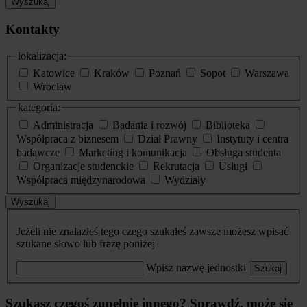
Wyszukaj
Kontakty
lokalizacja:
Katowice
Kraków
Poznań
Sopot
Warszawa
Wrocław
kategoria:
Administracja
Badania i rozwój
Biblioteka
Współpraca z biznesem
Dział Prawny
Instytuty i centra
badawcze
Marketing i komunikacja
Obsługa studenta
Organizacje studenckie
Rekrutacja
Usługi
Współpraca międzynarodowa
Wydziały
Wyszukaj
Jeżeli nie znalazłeś tego czego szukałeś zawsze możesz wpisać
szukane słowo lub frazę poniżej
Wpisz nazwę jednostki
Szukaj
Szukasz czegoś zupełnie innego? Sprawdź, może się