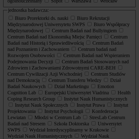
ogólnouczelniany
Sopot
Warszawa
Wrocław
jednostka badawcza:
Biuro Prorektorki ds. nauki
Biuro Rekrutacji
Międzynarodowej Uniwersytetu SWPS
Biuro Współpracy
Międzynarodowej
Centrum Badań nad Bullyingiem
Centrum Badań nad Ekonomiką Miejsc Pamięci
Centrum
Badań nad Historią i Sprawiedliwością
Centrum Badań
nad Poznaniem i Zachowaniem
Centrum badań nad
Rozwojem Osobowości
Centrum Badań nad Wspieraniem
Podejmowania Decyzji
Centrum Badań Stosowanych nad
Zdrowiem i Zachowaniami Zdrowotnymi CARE-BEH
Centrum Cywilizacji Azji Wschodniej
Centrum Studiów
nad Demokracją
Centrum Transferu Wiedzy
Dział
Badań Naukowych
Dział Marketingu
Emotion
Cognition Lab
Europejski Uniwersytet Viadrina
Health
Coping Research Group
Instytut Nauk Humanistycznych
Instytut Nauk Społecznych
Instytut Prawa
Instytut
Projektowania
Instytut Psychologii
Konfederacja
Lewiatan
Młodzi w Centrum Lab
StresLab Centrum
Badań nad Stresem
Szkoła Doktorska
Uniwersytet
SWPS
Wydział Interdyscyplinarny w Krakowie
Wydział Nauk Humanistycznych
Wydział Nauk