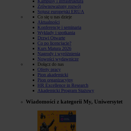
Kampusy i infrastruktura
Zrównoważony rozwój
Sojusz europejski ERUA
Co się u nas dzieje
Aktualności
Konferencje i seminaria
Wykłady i spotkania
Drzwi Otwarte
Co po licencjacie?
Kurs Matura 2026
Nagrody i wyróżnienia
Nowości wydawnicze
Dołącz do nas
Oferty pracy
Pion akademicki
Pion organizacyjny
HR Excellence in Research
Akademicki Program Stażowy
Wiadomości z kategorii
My, Uniwersytet