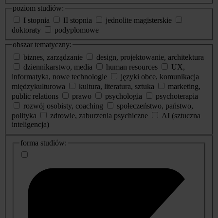
poziom studiów:
I stopnia
II stopnia
jednolite magisterskie
doktoraty
podyplomowe
obszar tematyczny:
biznes, zarządzanie
design, projektowanie, architektura
dziennikarstwo, media
human resources
UX,
informatyka, nowe technologie
języki obce, komunikacja
międzykulturowa
kultura, literatura, sztuka
marketing,
public relations
prawo
psychologia
psychoterapia
rozwój osobisty, coaching
społeczeństwo, państwo,
polityka
zdrowie, zaburzenia psychiczne
AI (sztuczna
inteligencja)
dodatkowe
forma studiów:
informacje
o
studiach