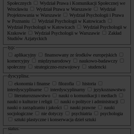
Społecznych
Wydział Prawa i Komunikacji Społecznej we
Wrocławiu
Wydział Prawa w Warszawie
Wydział
Projektowania w Warszawie
Wydział Psychologii i Prawa
w Poznaniu
Wydział Psychologii w Katowicach
Wydział Psychologii w Katowicach
Wydział Psychologii w
Krakowie
Wydział Psychologii w Warszawie
Zakład
Studiów Azjatyckich
typ:
aplikacyjny
finansowany ze środków europejskich
komercyjny
międzynarodowy
naukowo-badawczy
społeczny
strategiczno-rozwojowy
studencki
dyscyplina:
ekonomia i finanse
filozofia
historia
interdyscyplinarne
interdyscyplinarny
językoznawstwo
literaturoznawstwo
nauki o komunikacji i mediach
nauki o kulturze i religii
nauki o polityce i administracji
nauki o zarządzaniu i jakości
nauki prawne
nauki
socjologiczne
nie dotyczy
psychiatria
psychologia
sztuki plastyczne i konserwacja dzieł sztuki
status: