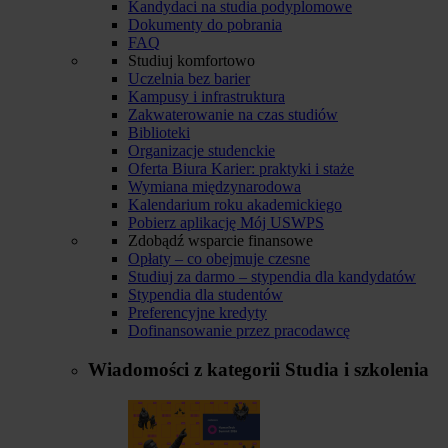
Kandydaci na studia podyplomowe
Dokumenty do pobrania
FAQ
Studiuj komfortowo
Uczelnia bez barier
Kampusy i infrastruktura
Zakwaterowanie na czas studiów
Biblioteki
Organizacje studenckie
Oferta Biura Karier: praktyki i staże
Wymiana międzynarodowa
Kalendarium roku akademickiego
Pobierz aplikację Mój USWPS
Zdobądź wsparcie finansowe
Opłaty – co obejmuje czesne
Studiuj za darmo – stypendia dla kandydatów
Stypendia dla studentów
Preferencyjne kredyty
Dofinansowanie przez pracodawcę
Wiadomości z kategorii
Studia i szkolenia