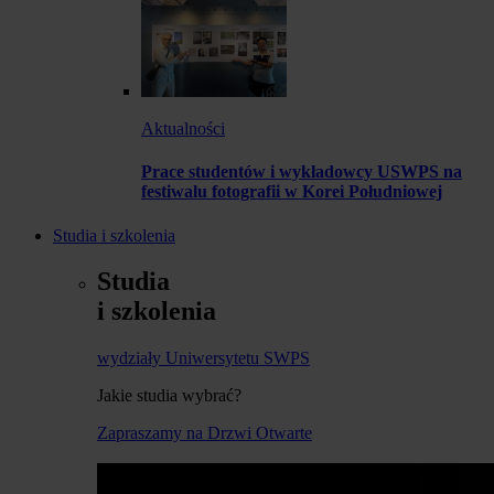
Aktualności
Prace studentów i wykładowcy USWPS na
festiwalu fotografii w Korei Południowej
Studia i szkolenia
Studia
i szkolenia
wydziały Uniwersytetu SWPS
Jakie studia wybrać?
Zapraszamy na Drzwi Otwarte