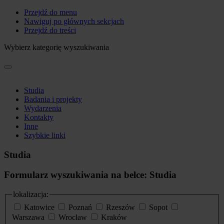
Przejdź do menu
Nawiguj po głównych sekcjach
Przejdź do treści
Wybierz kategorię wyszukiwania
Studia
Badania i projekty
Wydarzenia
Kontakty
Inne
Szybkie linki
Studia
Formularz wyszukiwania na belce: Studia
lokalizacja:
Katowice
Poznań
Rzeszów
Sopot
Warszawa
Wrocław
Kraków