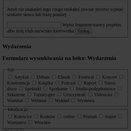
Jeżeli nie znalazłeś tego czego szukałeś zawsze możesz wpisać
szukane słowo lub frazę poniżej
Wpisz fragment nazwy projektu
albo imię i/lub nazwisko kierownika
Szukaj
Wydarzenia
Formularz wyszukiwania na belce: Wydarzenia
typ:
Artykuł
Debata
Ebook
Festiwal
Koncert
Konferencja
Książka
Podcast
Raport
Silent-
disco
Spektakl
Spotkanie
Studia-podyplomowe
Szkolenie
Turniej-gier
Uroczystość
Videocast
Warsztat
Webinar
Wykład
Wystawa
lokalizacja:
Katowice
Kraków
online
Poznań
Sopot
Warszawa
Wrocław