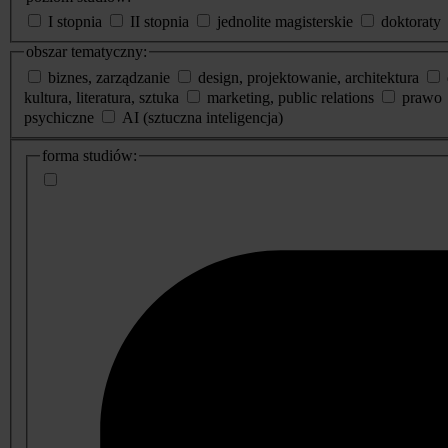
I stopnia
II stopnia
jednolite magisterskie
doktoraty
obszar tematyczny:
biznes, zarządzanie
design, projektowanie, architektura
kultura, literatura, sztuka
marketing, public relations
prawo
psychiczne
AI (sztuczna inteligencja)
dodatkowe
forma studiów:
informacje
o
studiach