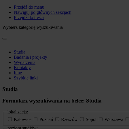
Przejdź do menu
Nawiguj po głównych sekcjach
Przejdź do treści
Wybierz kategorię wyszukiwania
Studia
Badania i projekty
Wydarzenia
Kontakty
Inne
Szybkie linki
Studia
Formularz wyszukiwania na belce: Studia
lokalizacja:
Katowice
Poznań
Rzeszów
Sopot
Warszawa
poziom studiów: