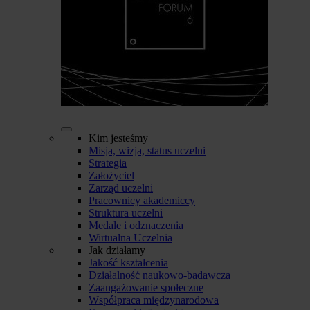
Kim jesteśmy
Misja, wizja, status uczelni
Strategia
Założyciel
Zarząd uczelni
Pracownicy akademiccy
Struktura uczelni
Medale i odznaczenia
Wirtualna Uczelnia
Jak działamy
Jakość kształcenia
Działalność naukowo-badawcza
Zaangażowanie społeczne
Współpraca międzynarodowa