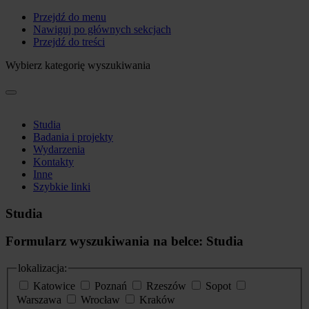
Przejdź do menu
Nawiguj po głównych sekcjach
Przejdź do treści
Wybierz kategorię wyszukiwania
Studia
Badania i projekty
Wydarzenia
Kontakty
Inne
Szybkie linki
Studia
Formularz wyszukiwania na belce: Studia
lokalizacja:
Katowice
Poznań
Rzeszów
Sopot
Warszawa
Wrocław
Kraków