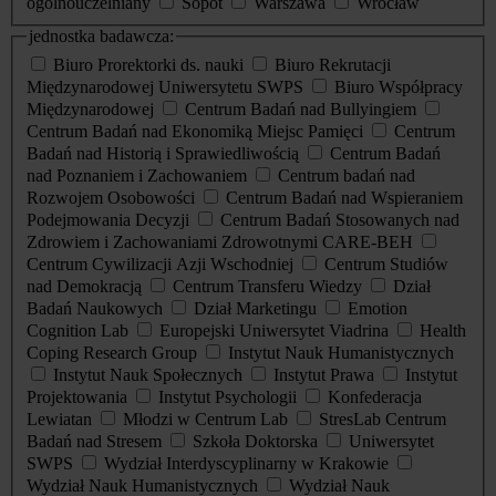
ogólnouczelniany
Sopot
Warszawa
Wrocław
jednostka badawcza:
Biuro Prorektorki ds. nauki
Biuro Rekrutacji
Międzynarodowej Uniwersytetu SWPS
Biuro Współpracy
Międzynarodowej
Centrum Badań nad Bullyingiem
Centrum Badań nad Ekonomiką Miejsc Pamięci
Centrum
Badań nad Historią i Sprawiedliwością
Centrum Badań
nad Poznaniem i Zachowaniem
Centrum badań nad
Rozwojem Osobowości
Centrum Badań nad Wspieraniem
Podejmowania Decyzji
Centrum Badań Stosowanych nad
Zdrowiem i Zachowaniami Zdrowotnymi CARE-BEH
Centrum Cywilizacji Azji Wschodniej
Centrum Studiów
nad Demokracją
Centrum Transferu Wiedzy
Dział
Badań Naukowych
Dział Marketingu
Emotion
Cognition Lab
Europejski Uniwersytet Viadrina
Health
Coping Research Group
Instytut Nauk Humanistycznych
Instytut Nauk Społecznych
Instytut Prawa
Instytut
Projektowania
Instytut Psychologii
Konfederacja
Lewiatan
Młodzi w Centrum Lab
StresLab Centrum
Badań nad Stresem
Szkoła Doktorska
Uniwersytet
SWPS
Wydział Interdyscyplinarny w Krakowie
Wydział Nauk Humanistycznych
Wydział Nauk