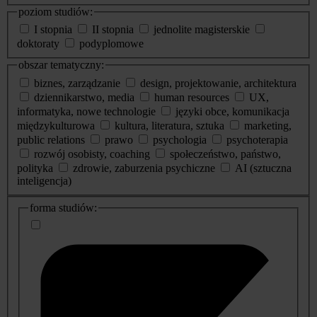
poziom studiów:
I stopnia
II stopnia
jednolite magisterskie
doktoraty
podyplomowe
obszar tematyczny:
biznes, zarządzanie
design, projektowanie, architektura
dziennikarstwo, media
human resources
UX,
informatyka, nowe technologie
języki obce, komunikacja
międzykulturowa
kultura, literatura, sztuka
marketing,
public relations
prawo
psychologia
psychoterapia
rozwój osobisty, coaching
społeczeństwo, państwo,
polityka
zdrowie, zaburzenia psychiczne
AI (sztuczna
inteligencja)
dodatkowe
forma studiów:
informacje
o
studiach