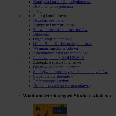
Kandydaci na studia podyplomowe
Dokumenty do pobrania
FAQ
Studiuj komfortowo
Uczelnia bez barier
Kampusy i infrastruktura
Zakwaterowanie na czas studiów
Biblioteki
Organizacje studenckie
Oferta Biura Karier: praktyki i staże
Wymiana międzynarodowa
Kalendarium roku akademickiego
Pobierz aplikację Mój USWPS
Zdobądź wsparcie finansowe
Opłaty – co obejmuje czesne
Studiuj za darmo – stypendia dla kandydatów
Stypendia dla studentów
Preferencyjne kredyty
Dofinansowanie przez pracodawcę
Wiadomości z kategorii
Studia i szkolenia