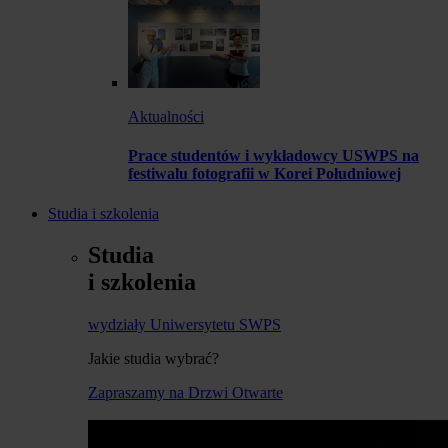
Aktualności
Prace studentów i wykładowcy USWPS na
festiwalu fotografii w Korei Południowej
Studia i szkolenia
Studia
i szkolenia
wydziały Uniwersytetu SWPS
Jakie studia wybrać?
Zapraszamy na Drzwi Otwarte