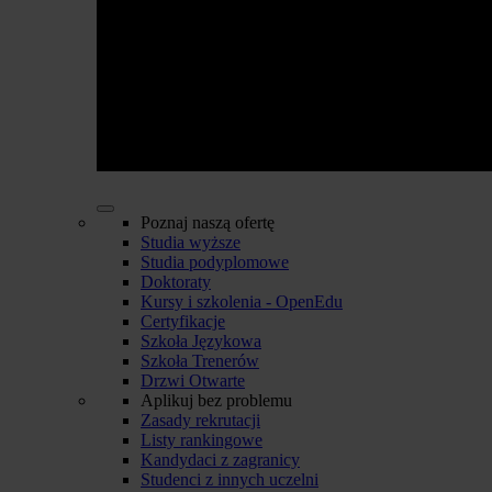
Poznaj naszą ofertę
Studia wyższe
Studia podyplomowe
Doktoraty
Kursy i szkolenia - OpenEdu
Certyfikacje
Szkoła Językowa
Szkoła Trenerów
Drzwi Otwarte
Aplikuj bez problemu
Zasady rekrutacji
Listy rankingowe
Kandydaci z zagranicy
Studenci z innych uczelni