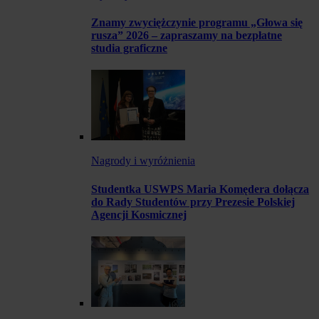
Znamy zwyciężczynie programu „Głowa się
rusza” 2026 – zapraszamy na bezpłatne
studia graficzne
Nagrody i wyróżnienia
Studentka USWPS Maria Komędera dołącza
do Rady Studentów przy Prezesie Polskiej
Agencji Kosmicznej