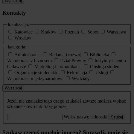
Wyszukaj
Kontakty
lokalizacja:
Katowice
Kraków
Poznań
Sopot
Warszawa
Wrocław
kategoria:
Administracja
Badania i rozwój
Biblioteka
Współpraca z biznesem
Dział Prawny
Instytuty i centra
badawcze
Marketing i komunikacja
Obsługa studenta
Organizacje studenckie
Rekrutacja
Usługi
Współpraca międzynarodowa
Wydziały
Wyszukaj
Jeżeli nie znalazłeś tego czego szukałeś zawsze możesz wpisać
szukane słowo lub frazę poniżej
Wpisz nazwę jednostki
Szukaj
Szukasz czegoś zupełnie innego? Sprawdź, może się