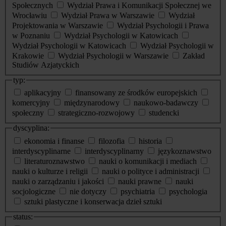
Społecznych
Wydział Prawa i Komunikacji Społecznej we
Wrocławiu
Wydział Prawa w Warszawie
Wydział
Projektowania w Warszawie
Wydział Psychologii i Prawa
w Poznaniu
Wydział Psychologii w Katowicach
Wydział Psychologii w Katowicach
Wydział Psychologii w
Krakowie
Wydział Psychologii w Warszawie
Zakład
Studiów Azjatyckich
typ:
aplikacyjny
finansowany ze środków europejskich
komercyjny
międzynarodowy
naukowo-badawczy
społeczny
strategiczno-rozwojowy
studencki
dyscyplina:
ekonomia i finanse
filozofia
historia
interdyscyplinarne
interdyscyplinarny
językoznawstwo
literaturoznawstwo
nauki o komunikacji i mediach
nauki o kulturze i religii
nauki o polityce i administracji
nauki o zarządzaniu i jakości
nauki prawne
nauki
socjologiczne
nie dotyczy
psychiatria
psychologia
sztuki plastyczne i konserwacja dzieł sztuki
status: