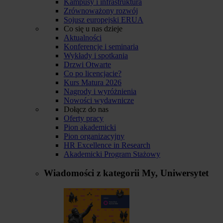
Kampusy i infrastruktura
Zrównoważony rozwój
Sojusz europejski ERUA
Co się u nas dzieje
Aktualności
Konferencje i seminaria
Wykłady i spotkania
Drzwi Otwarte
Co po licencjacie?
Kurs Matura 2026
Nagrody i wyróżnienia
Nowości wydawnicze
Dołącz do nas
Oferty pracy
Pion akademicki
Pion organizacyjny
HR Excellence in Research
Akademicki Program Stażowy
Wiadomości z kategorii
My, Uniwersytet