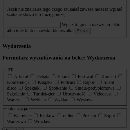
Jeżeli nie znalazłeś tego czego szukałeś zawsze możesz wpisać
szukane słowo lub frazę poniżej
Wpisz fragment nazwy projektu
albo imię i/lub nazwisko kierownika
Szukaj
Wydarzenia
Formularz wyszukiwania na belce: Wydarzenia
typ:
Artykuł
Debata
Ebook
Festiwal
Koncert
Konferencja
Książka
Podcast
Raport
Silent-
disco
Spektakl
Spotkanie
Studia-podyplomowe
Szkolenie
Turniej-gier
Uroczystość
Videocast
Warsztat
Webinar
Wykład
Wystawa
lokalizacja:
Katowice
Kraków
online
Poznań
Sopot
Warszawa
Wrocław