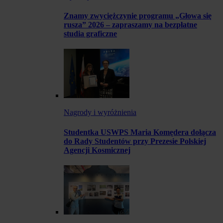
Znamy zwyciężczynie programu „Głowa się
rusza” 2026 – zapraszamy na bezpłatne
studia graficzne
Nagrody i wyróżnienia
Studentka USWPS Maria Komędera dołącza
do Rady Studentów przy Prezesie Polskiej
Agencji Kosmicznej