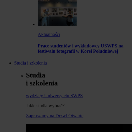
Aktualności
Prace studentów i wykładowcy USWPS na
festiwalu fotografii w Korei Południowej
Studia i szkolenia
Studia
i szkolenia
wydziały Uniwersytetu SWPS
Jakie studia wybrać?
Zapraszamy na Drzwi Otwarte