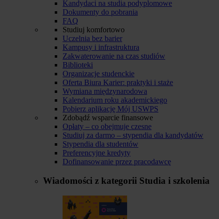
Kandydaci na studia podyplomowe
Dokumenty do pobrania
FAQ
Studiuj komfortowo
Uczelnia bez barier
Kampusy i infrastruktura
Zakwaterowanie na czas studiów
Biblioteki
Organizacje studenckie
Oferta Biura Karier: praktyki i staże
Wymiana międzynarodowa
Kalendarium roku akademickiego
Pobierz aplikację Mój USWPS
Zdobądź wsparcie finansowe
Opłaty – co obejmuje czesne
Studiuj za darmo – stypendia dla kandydatów
Stypendia dla studentów
Preferencyjne kredyty
Dofinansowanie przez pracodawcę
Wiadomości z kategorii
Studia i szkolenia