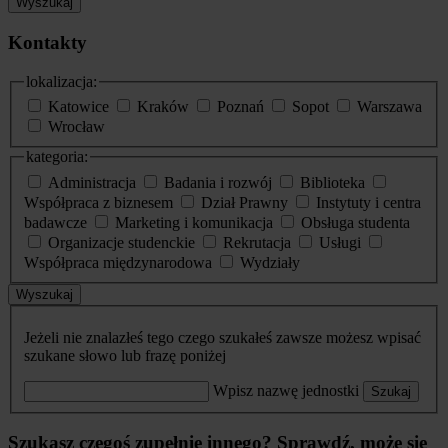
Wyszukaj
Kontakty
lokalizacja:
Katowice
Kraków
Poznań
Sopot
Warszawa
Wrocław
kategoria:
Administracja
Badania i rozwój
Biblioteka
Współpraca z biznesem
Dział Prawny
Instytuty i centra
badawcze
Marketing i komunikacja
Obsługa studenta
Organizacje studenckie
Rekrutacja
Usługi
Współpraca międzynarodowa
Wydziały
Wyszukaj
Jeżeli nie znalazłeś tego czego szukałeś zawsze możesz wpisać
szukane słowo lub frazę poniżej
Wpisz nazwę jednostki
Szukaj
Szukasz czegoś zupełnie innego? Sprawdź, może się