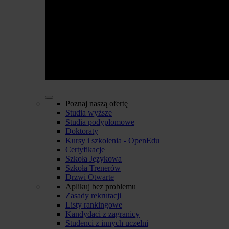
Poznaj naszą ofertę
Studia wyższe
Studia podyplomowe
Doktoraty
Kursy i szkolenia - OpenEdu
Certyfikacje
Szkoła Językowa
Szkoła Trenerów
Drzwi Otwarte
Aplikuj bez problemu
Zasady rekrutacji
Listy rankingowe
Kandydaci z zagranicy
Studenci z innych uczelni