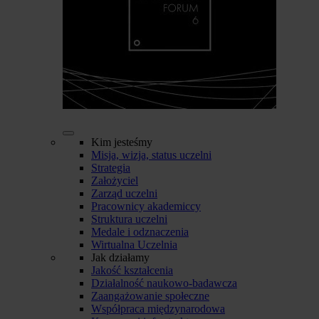
Kim jesteśmy
Misja, wizja, status uczelni
Strategia
Założyciel
Zarząd uczelni
Pracownicy akademiccy
Struktura uczelni
Medale i odznaczenia
Wirtualna Uczelnia
Jak działamy
Jakość kształcenia
Działalność naukowo-badawcza
Zaangażowanie społeczne
Współpraca międzynarodowa