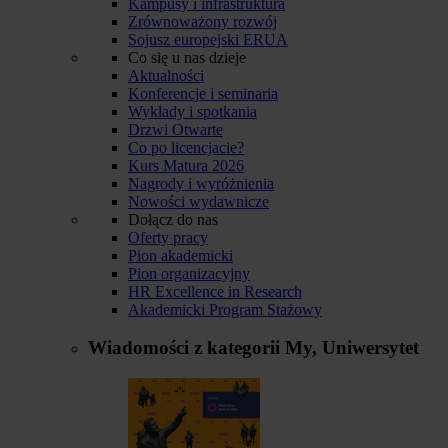
Kampusy i infrastruktura
Zrównoważony rozwój
Sojusz europejski ERUA
Co się u nas dzieje
Aktualności
Konferencje i seminaria
Wykłady i spotkania
Drzwi Otwarte
Co po licencjacie?
Kurs Matura 2026
Nagrody i wyróżnienia
Nowości wydawnicze
Dołącz do nas
Oferty pracy
Pion akademicki
Pion organizacyjny
HR Excellence in Research
Akademicki Program Stażowy
Wiadomości z kategorii
My, Uniwersytet