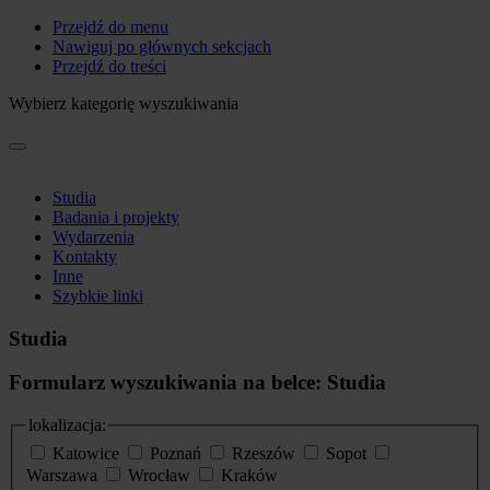
Przejdź do menu
Nawiguj po głównych sekcjach
Przejdź do treści
Wybierz kategorię wyszukiwania
Studia
Badania i projekty
Wydarzenia
Kontakty
Inne
Szybkie linki
Studia
Formularz wyszukiwania na belce: Studia
lokalizacja:
Katowice
Poznań
Rzeszów
Sopot
Warszawa
Wrocław
Kraków