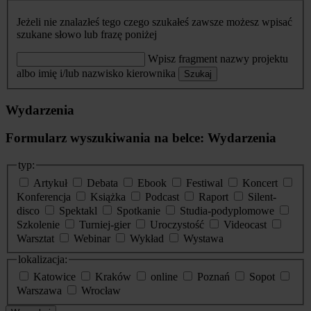
Jeżeli nie znalazłeś tego czego szukałeś zawsze możesz wpisać
szukane słowo lub frazę poniżej
Wpisz fragment nazwy projektu
albo imię i/lub nazwisko kierownika
Szukaj
Wydarzenia
Formularz wyszukiwania na belce: Wydarzenia
typ:
Artykuł
Debata
Ebook
Festiwal
Koncert
Konferencja
Książka
Podcast
Raport
Silent-
disco
Spektakl
Spotkanie
Studia-podyplomowe
Szkolenie
Turniej-gier
Uroczystość
Videocast
Warsztat
Webinar
Wykład
Wystawa
lokalizacja:
Katowice
Kraków
online
Poznań
Sopot
Warszawa
Wrocław