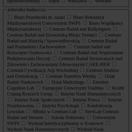
ogólnouczelniany
Sopot
Warszawa
Wrocław
jednostka badawcza:
Biuro Prorektorki ds. nauki
Biuro Rekrutacji
Międzynarodowej Uniwersytetu SWPS
Biuro Współpracy
Międzynarodowej
Centrum Badań nad Bullyingiem
Centrum Badań nad Ekonomiką Miejsc Pamięci
Centrum
Badań nad Historią i Sprawiedliwością
Centrum Badań
nad Poznaniem i Zachowaniem
Centrum badań nad
Rozwojem Osobowości
Centrum Badań nad Wspieraniem
Podejmowania Decyzji
Centrum Badań Stosowanych nad
Zdrowiem i Zachowaniami Zdrowotnymi CARE-BEH
Centrum Cywilizacji Azji Wschodniej
Centrum Studiów
nad Demokracją
Centrum Transferu Wiedzy
Dział
Badań Naukowych
Dział Marketingu
Emotion
Cognition Lab
Europejski Uniwersytet Viadrina
Health
Coping Research Group
Instytut Nauk Humanistycznych
Instytut Nauk Społecznych
Instytut Prawa
Instytut
Projektowania
Instytut Psychologii
Konfederacja
Lewiatan
Młodzi w Centrum Lab
StresLab Centrum
Badań nad Stresem
Szkoła Doktorska
Uniwersytet
SWPS
Wydział Interdyscyplinarny w Krakowie
Wydział Nauk Humanistycznych
Wydział Nauk