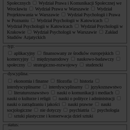
Społecznych
Wydział Prawa i Komunikacji Społecznej we
Wrocławiu
Wydział Prawa w Warszawie
Wydział
Projektowania w Warszawie
Wydział Psychologii i Prawa
w Poznaniu
Wydział Psychologii w Katowicach
Wydział Psychologii w Katowicach
Wydział Psychologii w
Krakowie
Wydział Psychologii w Warszawie
Zakład
Studiów Azjatyckich
typ:
aplikacyjny
finansowany ze środków europejskich
komercyjny
międzynarodowy
naukowo-badawczy
społeczny
strategiczno-rozwojowy
studencki
dyscyplina:
ekonomia i finanse
filozofia
historia
interdyscyplinarne
interdyscyplinarny
językoznawstwo
literaturoznawstwo
nauki o komunikacji i mediach
nauki o kulturze i religii
nauki o polityce i administracji
nauki o zarządzaniu i jakości
nauki prawne
nauki
socjologiczne
nie dotyczy
psychiatria
psychologia
sztuki plastyczne i konserwacja dzieł sztuki
status: