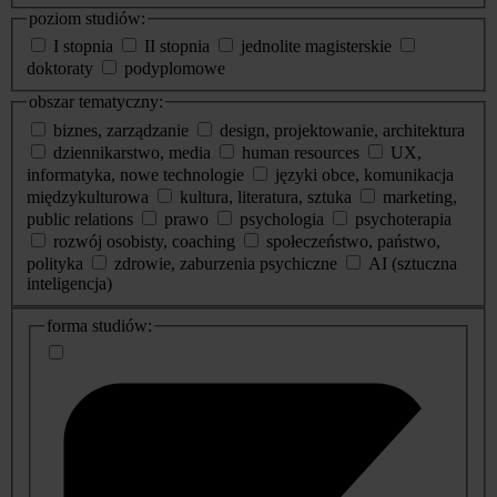
poziom studiów:
I stopnia
II stopnia
jednolite magisterskie
doktoraty
podyplomowe
obszar tematyczny:
biznes, zarządzanie
design, projektowanie, architektura
dziennikarstwo, media
human resources
UX,
informatyka, nowe technologie
języki obce, komunikacja
międzykulturowa
kultura, literatura, sztuka
marketing,
public relations
prawo
psychologia
psychoterapia
rozwój osobisty, coaching
społeczeństwo, państwo,
polityka
zdrowie, zaburzenia psychiczne
AI (sztuczna
inteligencja)
dodatkowe
forma studiów:
informacje
o
studiach