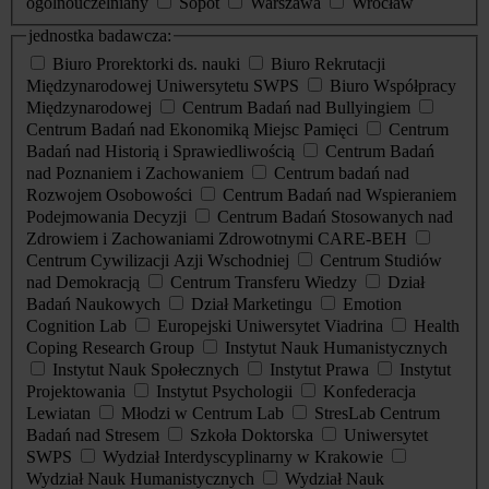
ogólnouczelniany
Sopot
Warszawa
Wrocław
jednostka badawcza:
Biuro Prorektorki ds. nauki
Biuro Rekrutacji
Międzynarodowej Uniwersytetu SWPS
Biuro Współpracy
Międzynarodowej
Centrum Badań nad Bullyingiem
Centrum Badań nad Ekonomiką Miejsc Pamięci
Centrum
Badań nad Historią i Sprawiedliwością
Centrum Badań
nad Poznaniem i Zachowaniem
Centrum badań nad
Rozwojem Osobowości
Centrum Badań nad Wspieraniem
Podejmowania Decyzji
Centrum Badań Stosowanych nad
Zdrowiem i Zachowaniami Zdrowotnymi CARE-BEH
Centrum Cywilizacji Azji Wschodniej
Centrum Studiów
nad Demokracją
Centrum Transferu Wiedzy
Dział
Badań Naukowych
Dział Marketingu
Emotion
Cognition Lab
Europejski Uniwersytet Viadrina
Health
Coping Research Group
Instytut Nauk Humanistycznych
Instytut Nauk Społecznych
Instytut Prawa
Instytut
Projektowania
Instytut Psychologii
Konfederacja
Lewiatan
Młodzi w Centrum Lab
StresLab Centrum
Badań nad Stresem
Szkoła Doktorska
Uniwersytet
SWPS
Wydział Interdyscyplinarny w Krakowie
Wydział Nauk Humanistycznych
Wydział Nauk