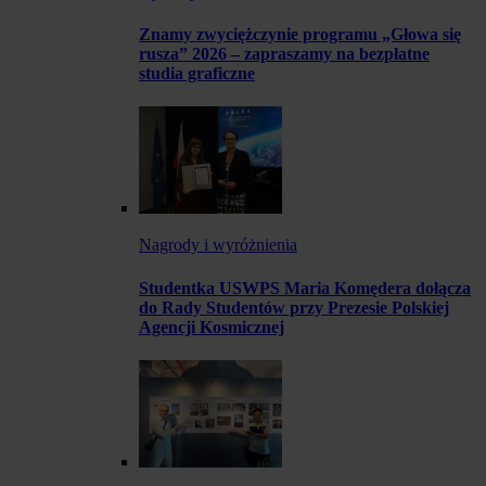
Znamy zwyciężczynie programu „Głowa się
rusza” 2026 – zapraszamy na bezpłatne
studia graficzne
Nagrody i wyróżnienia
Studentka USWPS Maria Komędera dołącza
do Rady Studentów przy Prezesie Polskiej
Agencji Kosmicznej