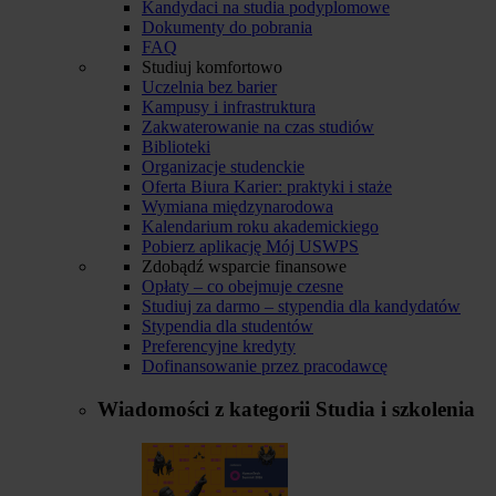
Kandydaci na studia podyplomowe
Dokumenty do pobrania
FAQ
Studiuj komfortowo
Uczelnia bez barier
Kampusy i infrastruktura
Zakwaterowanie na czas studiów
Biblioteki
Organizacje studenckie
Oferta Biura Karier: praktyki i staże
Wymiana międzynarodowa
Kalendarium roku akademickiego
Pobierz aplikację Mój USWPS
Zdobądź wsparcie finansowe
Opłaty – co obejmuje czesne
Studiuj za darmo – stypendia dla kandydatów
Stypendia dla studentów
Preferencyjne kredyty
Dofinansowanie przez pracodawcę
Wiadomości z kategorii
Studia i szkolenia