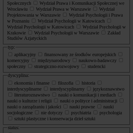
Społecznych
Wydział Prawa i Komunikacji Społecznej we
Wrocławiu
Wydział Prawa w Warszawie
Wydział
Projektowania w Warszawie
Wydział Psychologii i Prawa
w Poznaniu
Wydział Psychologii w Katowicach
Wydział Psychologii w Katowicach
Wydział Psychologii w
Krakowie
Wydział Psychologii w Warszawie
Zakład
Studiów Azjatyckich
typ:
aplikacyjny
finansowany ze środków europejskich
komercyjny
międzynarodowy
naukowo-badawczy
społeczny
strategiczno-rozwojowy
studencki
dyscyplina:
ekonomia i finanse
filozofia
historia
interdyscyplinarne
interdyscyplinarny
językoznawstwo
literaturoznawstwo
nauki o komunikacji i mediach
nauki o kulturze i religii
nauki o polityce i administracji
nauki o zarządzaniu i jakości
nauki prawne
nauki
socjologiczne
nie dotyczy
psychiatria
psychologia
sztuki plastyczne i konserwacja dzieł sztuki
status: