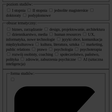
poziom studiów:
I stopnia
II stopnia
jednolite magisterskie
doktoraty
podyplomowe
obszar tematyczny:
biznes, zarządzanie
design, projektowanie, architektura
dziennikarstwo, media
human resources
UX,
informatyka, nowe technologie
języki obce, komunikacja
międzykulturowa
kultura, literatura, sztuka
marketing,
public relations
prawo
psychologia
psychoterapia
rozwój osobisty, coaching
społeczeństwo, państwo,
polityka
zdrowie, zaburzenia psychiczne
AI (sztuczna
inteligencja)
dodatkowe
forma studiów:
informacje
o
studiach