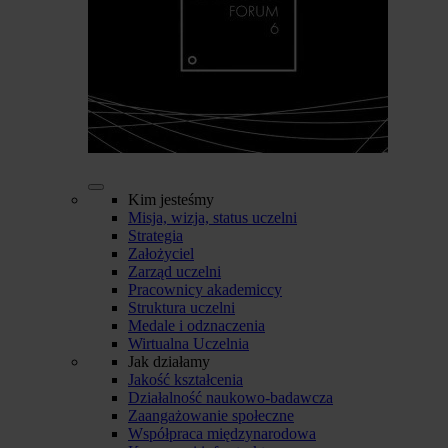
Kim jesteśmy
Misja, wizja, status uczelni
Strategia
Założyciel
Zarząd uczelni
Pracownicy akademiccy
Struktura uczelni
Medale i odznaczenia
Wirtualna Uczelnia
Jak działamy
Jakość kształcenia
Działalność naukowo-badawcza
Zaangażowanie społeczne
Współpraca międzynarodowa