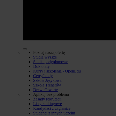
Poznaj naszą ofertę
Studia wyższe
Studia podyplomowe
Doktoraty
Kursy i szkolenia - OpenEdu
Certyfikacje
Szkoła Językowa
Szkoła Trenerów
Drzwi Otwarte
Aplikuj bez problemu
Zasady rekrutacji
Listy rankingowe
Kandydaci z zagranicy
Studenci z innych uczelni