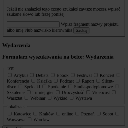
Jeżeli nie znalazłeś tego czego szukałeś zawsze możesz wpisać
szukane słowo lub frazę poniżej
Wpisz fragment nazwy projektu
albo imię i/lub nazwisko kierownika
Szukaj
Wydarzenia
Formularz wyszukiwania na belce: Wydarzenia
typ:
Artykuł
Debata
Ebook
Festiwal
Koncert
Konferencja
Książka
Podcast
Raport
Silent-
disco
Spektakl
Spotkanie
Studia-podyplomowe
Szkolenie
Turniej-gier
Uroczystość
Videocast
Warsztat
Webinar
Wykład
Wystawa
lokalizacja:
Katowice
Kraków
online
Poznań
Sopot
Warszawa
Wrocław