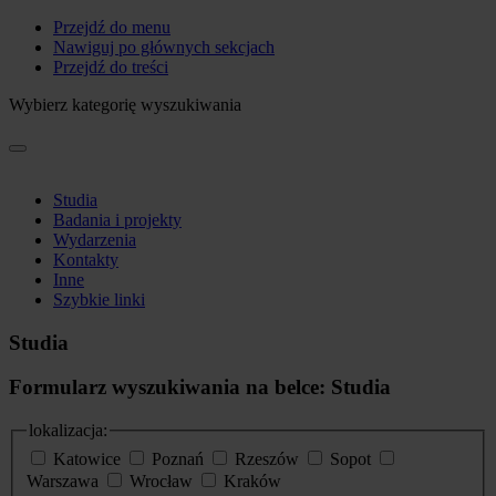
Przejdź do menu
Nawiguj po głównych sekcjach
Przejdź do treści
Wybierz kategorię wyszukiwania
Studia
Badania i projekty
Wydarzenia
Kontakty
Inne
Szybkie linki
Studia
Formularz wyszukiwania na belce: Studia
lokalizacja:
Katowice
Poznań
Rzeszów
Sopot
Warszawa
Wrocław
Kraków