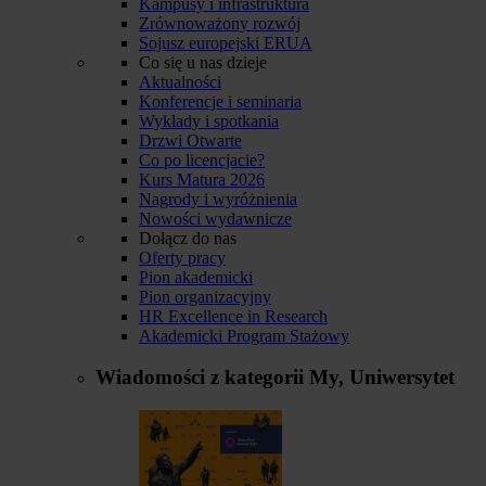
Kampusy i infrastruktura
Zrównoważony rozwój
Sojusz europejski ERUA
Co się u nas dzieje
Aktualności
Konferencje i seminaria
Wykłady i spotkania
Drzwi Otwarte
Co po licencjacie?
Kurs Matura 2026
Nagrody i wyróżnienia
Nowości wydawnicze
Dołącz do nas
Oferty pracy
Pion akademicki
Pion organizacyjny
HR Excellence in Research
Akademicki Program Stażowy
Wiadomości z kategorii
My, Uniwersytet