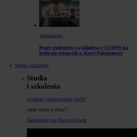
Aktualności
Prace studentów i wykładowcy USWPS na
festiwalu fotografii w Korei Południowej
Studia i szkolenia
Studia
i szkolenia
wydziały Uniwersytetu SWPS
Jakie studia wybrać?
Zapraszamy na Drzwi Otwarte