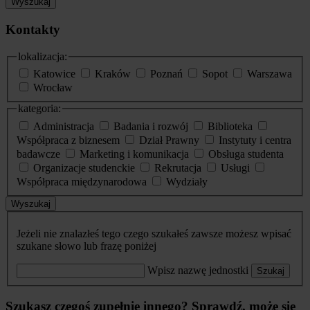
Wyszukaj
Kontakty
lokalizacja:
Katowice
Kraków
Poznań
Sopot
Warszawa
Wrocław
kategoria:
Administracja
Badania i rozwój
Biblioteka
Współpraca z biznesem
Dział Prawny
Instytuty i centra
badawcze
Marketing i komunikacja
Obsługa studenta
Organizacje studenckie
Rekrutacja
Usługi
Współpraca międzynarodowa
Wydziały
Wyszukaj
Jeżeli nie znalazłeś tego czego szukałeś zawsze możesz wpisać
szukane słowo lub frazę poniżej
Wpisz nazwę jednostki
Szukaj
Szukasz czegoś zupełnie innego? Sprawdź, może się