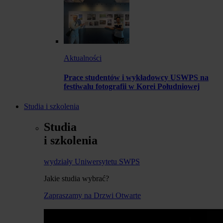
Aktualności
Prace studentów i wykładowcy USWPS na
festiwalu fotografii w Korei Południowej
Studia i szkolenia
Studia
i szkolenia
wydziały Uniwersytetu SWPS
Jakie studia wybrać?
Zapraszamy na Drzwi Otwarte