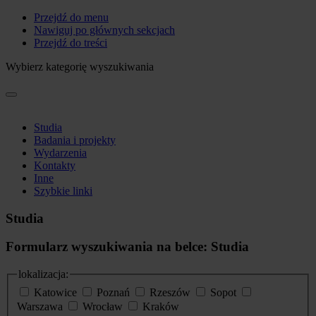
Przejdź do menu
Nawiguj po głównych sekcjach
Przejdź do treści
Wybierz kategorię wyszukiwania
Studia
Badania i projekty
Wydarzenia
Kontakty
Inne
Szybkie linki
Studia
Formularz wyszukiwania na belce: Studia
lokalizacja:
Katowice
Poznań
Rzeszów
Sopot
Warszawa
Wrocław
Kraków