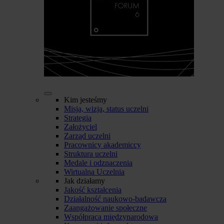
Kim jesteśmy
Misja, wizja, status uczelni
Strategia
Założyciel
Zarząd uczelni
Pracownicy akademiccy
Struktura uczelni
Medale i odznaczenia
Wirtualna Uczelnia
Jak działamy
Jakość kształcenia
Działalność naukowo-badawcza
Zaangażowanie społeczne
Współpraca międzynarodowa