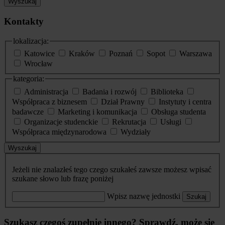
Wyszukaj
Kontakty
lokalizacja:
Katowice
Kraków
Poznań
Sopot
Warszawa
Wrocław
kategoria:
Administracja
Badania i rozwój
Biblioteka
Współpraca z biznesem
Dział Prawny
Instytuty i centra
badawcze
Marketing i komunikacja
Obsługa studenta
Organizacje studenckie
Rekrutacja
Usługi
Współpraca międzynarodowa
Wydziały
Wyszukaj
Jeżeli nie znalazłeś tego czego szukałeś zawsze możesz wpisać
szukane słowo lub frazę poniżej
Wpisz nazwę jednostki
Szukaj
Szukasz czegoś zupełnie innego? Sprawdź, może się