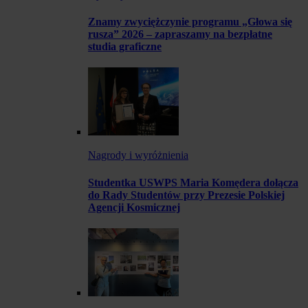
Znamy zwyciężczynie programu „Głowa się
rusza” 2026 – zapraszamy na bezpłatne
studia graficzne
Nagrody i wyróżnienia
Studentka USWPS Maria Komędera dołącza
do Rady Studentów przy Prezesie Polskiej
Agencji Kosmicznej