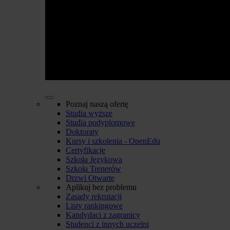
Poznaj naszą ofertę
Studia wyższe
Studia podyplomowe
Doktoraty
Kursy i szkolenia - OpenEdu
Certyfikacje
Szkoła Językowa
Szkoła Trenerów
Drzwi Otwarte
Aplikuj bez problemu
Zasady rekrutacji
Listy rankingowe
Kandydaci z zagranicy
Studenci z innych uczelni