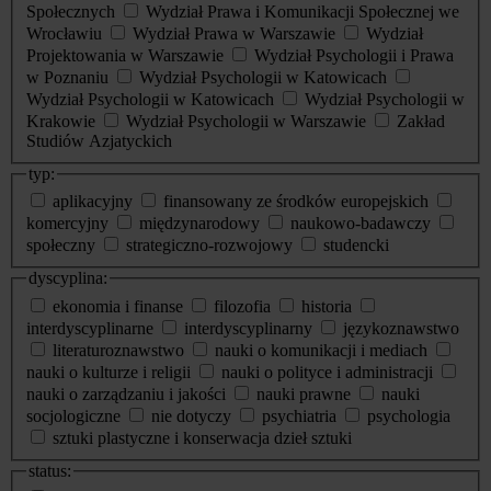
Społecznych
Wydział Prawa i Komunikacji Społecznej we
Wrocławiu
Wydział Prawa w Warszawie
Wydział
Projektowania w Warszawie
Wydział Psychologii i Prawa
w Poznaniu
Wydział Psychologii w Katowicach
Wydział Psychologii w Katowicach
Wydział Psychologii w
Krakowie
Wydział Psychologii w Warszawie
Zakład
Studiów Azjatyckich
typ:
aplikacyjny
finansowany ze środków europejskich
komercyjny
międzynarodowy
naukowo-badawczy
społeczny
strategiczno-rozwojowy
studencki
dyscyplina:
ekonomia i finanse
filozofia
historia
interdyscyplinarne
interdyscyplinarny
językoznawstwo
literaturoznawstwo
nauki o komunikacji i mediach
nauki o kulturze i religii
nauki o polityce i administracji
nauki o zarządzaniu i jakości
nauki prawne
nauki
socjologiczne
nie dotyczy
psychiatria
psychologia
sztuki plastyczne i konserwacja dzieł sztuki
status: