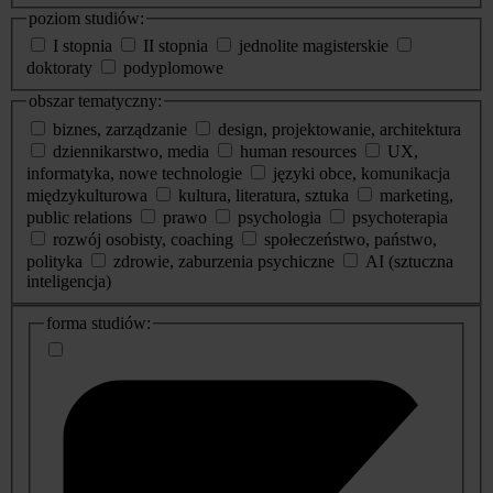
poziom studiów:
I stopnia
II stopnia
jednolite magisterskie
doktoraty
podyplomowe
obszar tematyczny:
biznes, zarządzanie
design, projektowanie, architektura
dziennikarstwo, media
human resources
UX,
informatyka, nowe technologie
języki obce, komunikacja
międzykulturowa
kultura, literatura, sztuka
marketing,
public relations
prawo
psychologia
psychoterapia
rozwój osobisty, coaching
społeczeństwo, państwo,
polityka
zdrowie, zaburzenia psychiczne
AI (sztuczna
inteligencja)
dodatkowe
forma studiów:
informacje
o
studiach