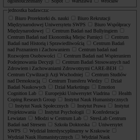
ogólnouczelniany
Sopot
Warszawa
Wrocław
jednostka badawcza:
Biuro Prorektorki ds. nauki
Biuro Rekrutacji
Międzynarodowej Uniwersytetu SWPS
Biuro Współpracy
Międzynarodowej
Centrum Badań nad Bullyingiem
Centrum Badań nad Ekonomiką Miejsc Pamięci
Centrum
Badań nad Historią i Sprawiedliwością
Centrum Badań
nad Poznaniem i Zachowaniem
Centrum badań nad
Rozwojem Osobowości
Centrum Badań nad Wspieraniem
Podejmowania Decyzji
Centrum Badań Stosowanych nad
Zdrowiem i Zachowaniami Zdrowotnymi CARE-BEH
Centrum Cywilizacji Azji Wschodniej
Centrum Studiów
nad Demokracją
Centrum Transferu Wiedzy
Dział
Badań Naukowych
Dział Marketingu
Emotion
Cognition Lab
Europejski Uniwersytet Viadrina
Health
Coping Research Group
Instytut Nauk Humanistycznych
Instytut Nauk Społecznych
Instytut Prawa
Instytut
Projektowania
Instytut Psychologii
Konfederacja
Lewiatan
Młodzi w Centrum Lab
StresLab Centrum
Badań nad Stresem
Szkoła Doktorska
Uniwersytet
SWPS
Wydział Interdyscyplinarny w Krakowie
Wydział Nauk Humanistycznych
Wydział Nauk