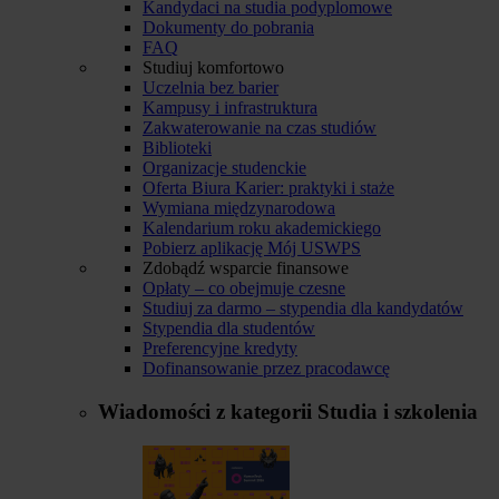
Kandydaci na studia podyplomowe
Dokumenty do pobrania
FAQ
Studiuj komfortowo
Uczelnia bez barier
Kampusy i infrastruktura
Zakwaterowanie na czas studiów
Biblioteki
Organizacje studenckie
Oferta Biura Karier: praktyki i staże
Wymiana międzynarodowa
Kalendarium roku akademickiego
Pobierz aplikację Mój USWPS
Zdobądź wsparcie finansowe
Opłaty – co obejmuje czesne
Studiuj za darmo – stypendia dla kandydatów
Stypendia dla studentów
Preferencyjne kredyty
Dofinansowanie przez pracodawcę
Wiadomości z kategorii
Studia i szkolenia