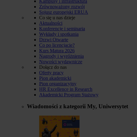
Kampusy i infrastruktura
Zrównoważony rozwój
Sojusz europejski ERUA
Co się u nas dzieje
Aktualności
Konferencje i seminaria
Wykłady i spotkania
Drzwi Otwarte
Co po licencjacie?
Kurs Matura 2026
Nagrody i wyróżnienia
Nowości wydawnicze
Dołącz do nas
Oferty pracy
Pion akademicki
Pion organizacyjny
HR Excellence in Research
Akademicki Program Stażowy
Wiadomości z kategorii
My, Uniwersytet