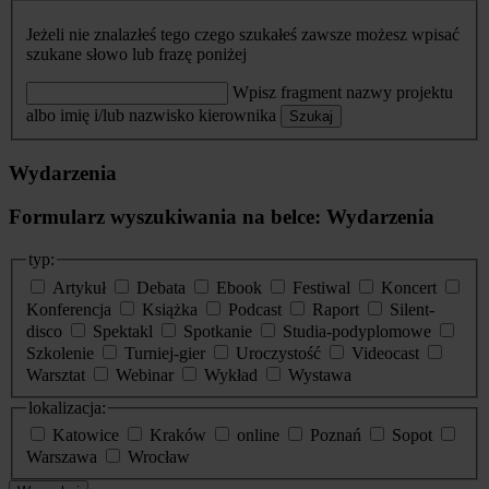
Jeżeli nie znalazłeś tego czego szukałeś zawsze możesz wpisać
szukane słowo lub frazę poniżej
Wpisz fragment nazwy projektu
albo imię i/lub nazwisko kierownika
Szukaj
Wydarzenia
Formularz wyszukiwania na belce: Wydarzenia
typ:
Artykuł
Debata
Ebook
Festiwal
Koncert
Konferencja
Książka
Podcast
Raport
Silent-
disco
Spektakl
Spotkanie
Studia-podyplomowe
Szkolenie
Turniej-gier
Uroczystość
Videocast
Warsztat
Webinar
Wykład
Wystawa
lokalizacja:
Katowice
Kraków
online
Poznań
Sopot
Warszawa
Wrocław