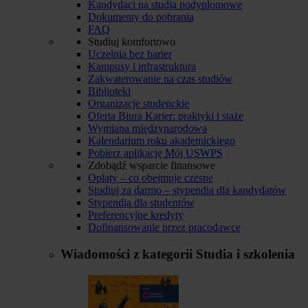
Kandydaci na studia podyplomowe
Dokumenty do pobrania
FAQ
Studiuj komfortowo
Uczelnia bez barier
Kampusy i infrastruktura
Zakwaterowanie na czas studiów
Biblioteki
Organizacje studenckie
Oferta Biura Karier: praktyki i staże
Wymiana międzynarodowa
Kalendarium roku akademickiego
Pobierz aplikację Mój USWPS
Zdobądź wsparcie finansowe
Opłaty – co obejmuje czesne
Studiuj za darmo – stypendia dla kandydatów
Stypendia dla studentów
Preferencyjne kredyty
Dofinansowanie przez pracodawcę
Wiadomości z kategorii
Studia i szkolenia