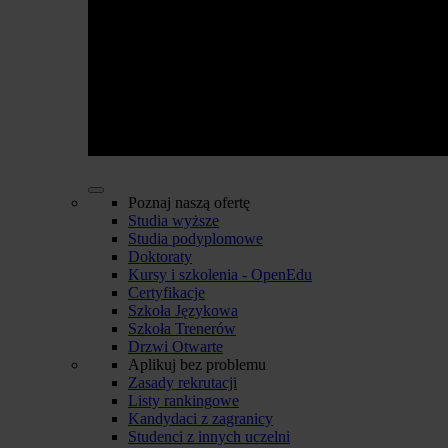
Poznaj naszą ofertę
Studia wyższe
Studia podyplomowe
Doktoraty
Kursy i szkolenia - OpenEdu
Certyfikacje
Szkoła Językowa
Szkoła Trenerów
Drzwi Otwarte
Aplikuj bez problemu
Zasady rekrutacji
Listy rankingowe
Kandydaci z zagranicy
Studenci z innych uczelni