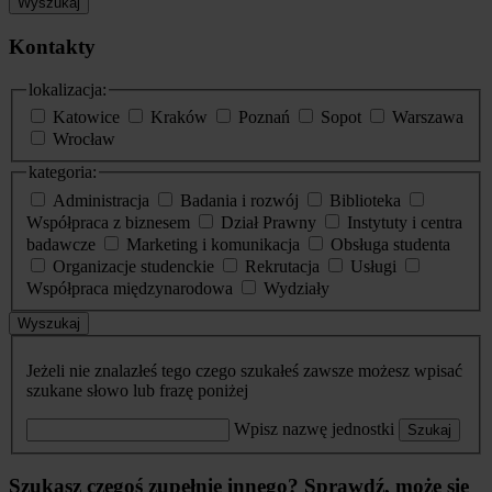
Wyszukaj
Kontakty
lokalizacja:
Katowice
Kraków
Poznań
Sopot
Warszawa
Wrocław
kategoria:
Administracja
Badania i rozwój
Biblioteka
Współpraca z biznesem
Dział Prawny
Instytuty i centra
badawcze
Marketing i komunikacja
Obsługa studenta
Organizacje studenckie
Rekrutacja
Usługi
Współpraca międzynarodowa
Wydziały
Wyszukaj
Jeżeli nie znalazłeś tego czego szukałeś zawsze możesz wpisać
szukane słowo lub frazę poniżej
Wpisz nazwę jednostki
Szukaj
Szukasz czegoś zupełnie innego? Sprawdź, może się