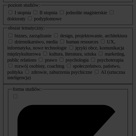
poziom studiów:
I stopnia
II stopnia
jednolite magisterskie
doktoraty
podyplomowe
obszar tematyczny:
biznes, zarządzanie
design, projektowanie, architektura
dziennikarstwo, media
human resources
UX,
informatyka, nowe technologie
języki obce, komunikacja
międzykulturowa
kultura, literatura, sztuka
marketing,
public relations
prawo
psychologia
psychoterapia
rozwój osobisty, coaching
społeczeństwo, państwo,
polityka
zdrowie, zaburzenia psychiczne
AI (sztuczna
inteligencja)
dodatkowe
forma studiów:
informacje
o
studiach