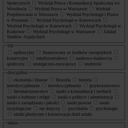
Społecznych
Wydział Prawa i Komunikacji Społecznej we
Wrocławiu
Wydział Prawa w Warszawie
Wydział
Projektowania w Warszawie
Wydział Psychologii i Prawa
w Poznaniu
Wydział Psychologii w Katowicach
Wydział Psychologii w Katowicach
Wydział Psychologii w
Krakowie
Wydział Psychologii w Warszawie
Zakład
Studiów Azjatyckich
typ:
aplikacyjny
finansowany ze środków europejskich
komercyjny
międzynarodowy
naukowo-badawczy
społeczny
strategiczno-rozwojowy
studencki
dyscyplina:
ekonomia i finanse
filozofia
historia
interdyscyplinarne
interdyscyplinarny
językoznawstwo
literaturoznawstwo
nauki o komunikacji i mediach
nauki o kulturze i religii
nauki o polityce i administracji
nauki o zarządzaniu i jakości
nauki prawne
nauki
socjologiczne
nie dotyczy
psychiatria
psychologia
sztuki plastyczne i konserwacja dzieł sztuki
status: