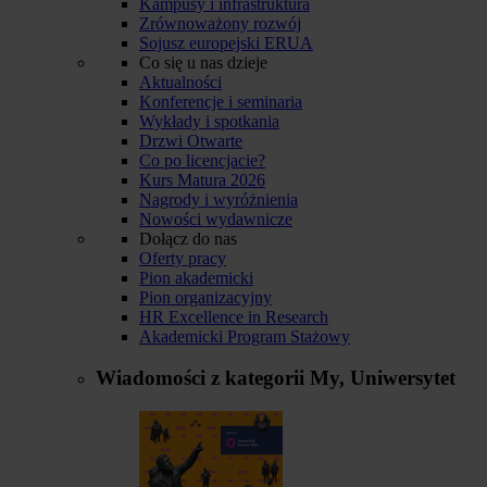
Kampusy i infrastruktura
Zrównoważony rozwój
Sojusz europejski ERUA
Co się u nas dzieje
Aktualności
Konferencje i seminaria
Wykłady i spotkania
Drzwi Otwarte
Co po licencjacie?
Kurs Matura 2026
Nagrody i wyróżnienia
Nowości wydawnicze
Dołącz do nas
Oferty pracy
Pion akademicki
Pion organizacyjny
HR Excellence in Research
Akademicki Program Stażowy
Wiadomości z kategorii
My, Uniwersytet