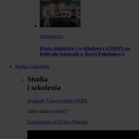
Aktualności
Prace studentów i wykładowcy USWPS na
festiwalu fotografii w Korei Południowej
Studia i szkolenia
Studia
i szkolenia
wydziały Uniwersytetu SWPS
Jakie studia wybrać?
Zapraszamy na Drzwi Otwarte