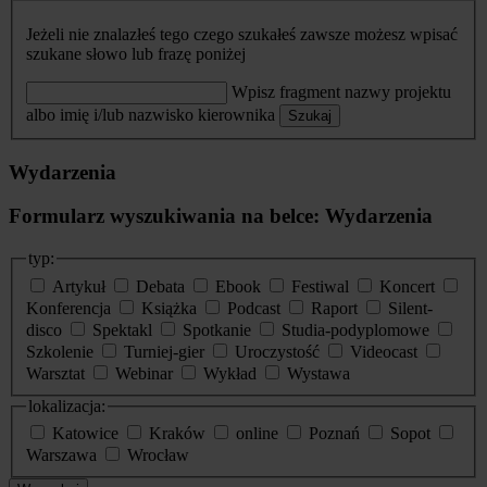
Jeżeli nie znalazłeś tego czego szukałeś zawsze możesz wpisać
szukane słowo lub frazę poniżej
Wpisz fragment nazwy projektu
albo imię i/lub nazwisko kierownika
Szukaj
Wydarzenia
Formularz wyszukiwania na belce: Wydarzenia
typ:
Artykuł
Debata
Ebook
Festiwal
Koncert
Konferencja
Książka
Podcast
Raport
Silent-
disco
Spektakl
Spotkanie
Studia-podyplomowe
Szkolenie
Turniej-gier
Uroczystość
Videocast
Warsztat
Webinar
Wykład
Wystawa
lokalizacja:
Katowice
Kraków
online
Poznań
Sopot
Warszawa
Wrocław