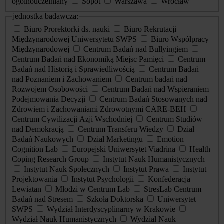
ogólnouczelniany
Sopot
Warszawa
Wrocław
jednostka badawcza:
Biuro Prorektorki ds. nauki
Biuro Rekrutacji
Międzynarodowej Uniwersytetu SWPS
Biuro Współpracy
Międzynarodowej
Centrum Badań nad Bullyingiem
Centrum Badań nad Ekonomiką Miejsc Pamięci
Centrum
Badań nad Historią i Sprawiedliwością
Centrum Badań
nad Poznaniem i Zachowaniem
Centrum badań nad
Rozwojem Osobowości
Centrum Badań nad Wspieraniem
Podejmowania Decyzji
Centrum Badań Stosowanych nad
Zdrowiem i Zachowaniami Zdrowotnymi CARE-BEH
Centrum Cywilizacji Azji Wschodniej
Centrum Studiów
nad Demokracją
Centrum Transferu Wiedzy
Dział
Badań Naukowych
Dział Marketingu
Emotion
Cognition Lab
Europejski Uniwersytet Viadrina
Health
Coping Research Group
Instytut Nauk Humanistycznych
Instytut Nauk Społecznych
Instytut Prawa
Instytut
Projektowania
Instytut Psychologii
Konfederacja
Lewiatan
Młodzi w Centrum Lab
StresLab Centrum
Badań nad Stresem
Szkoła Doktorska
Uniwersytet
SWPS
Wydział Interdyscyplinarny w Krakowie
Wydział Nauk Humanistycznych
Wydział Nauk