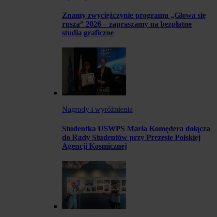
Znamy zwyciężczynie programu „Głowa się
rusza” 2026 – zapraszamy na bezpłatne
studia graficzne
Nagrody i wyróżnienia
Studentka USWPS Maria Komędera dołącza
do Rady Studentów przy Prezesie Polskiej
Agencji Kosmicznej