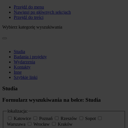
Przejdź do menu
Nawiguj po głównych sekcjach
Przejdź do treści
Wybierz kategorię wyszukiwania
Studia
Badania i projekty
Wydarzenia
Kontakty
Inne
Szybkie linki
Studia
Formularz wyszukiwania na belce: Studia
lokalizacja:
Katowice
Poznań
Rzeszów
Sopot
Warszawa
Wrocław
Kraków