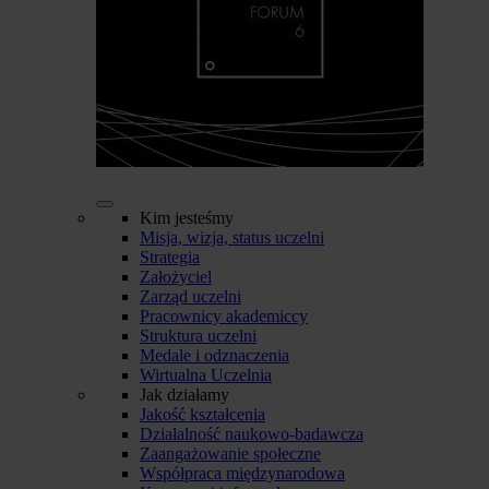
Kim jesteśmy
Misja, wizja, status uczelni
Strategia
Założyciel
Zarząd uczelni
Pracownicy akademiccy
Struktura uczelni
Medale i odznaczenia
Wirtualna Uczelnia
Jak działamy
Jakość kształcenia
Działalność naukowo-badawcza
Zaangażowanie społeczne
Współpraca międzynarodowa