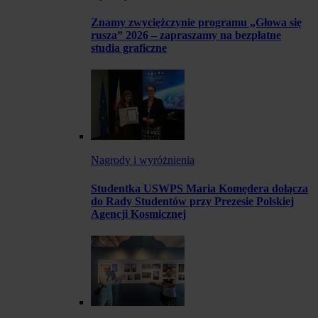
Znamy zwyciężczynie programu „Głowa się
rusza” 2026 – zapraszamy na bezpłatne
studia graficzne
Nagrody i wyróżnienia
Studentka USWPS Maria Komędera dołącza
do Rady Studentów przy Prezesie Polskiej
Agencji Kosmicznej