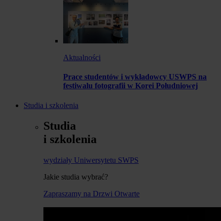
Aktualności
Prace studentów i wykładowcy USWPS na
festiwalu fotografii w Korei Południowej
Studia i szkolenia
Studia
i szkolenia
wydziały Uniwersytetu SWPS
Jakie studia wybrać?
Zapraszamy na Drzwi Otwarte