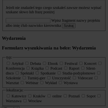
Jeżeli nie znalazłeś tego czego szukałeś zawsze możesz wpisać
szukane słowo lub frazę poniżej
Wpisz fragment nazwy projektu
albo imię i/lub nazwisko kierownika
Szukaj
Wydarzenia
Formularz wyszukiwania na belce: Wydarzenia
typ:
Artykuł
Debata
Ebook
Festiwal
Koncert
Konferencja
Książka
Podcast
Raport
Silent-
disco
Spektakl
Spotkanie
Studia-podyplomowe
Szkolenie
Turniej-gier
Uroczystość
Videocast
Warsztat
Webinar
Wykład
Wystawa
lokalizacja:
Katowice
Kraków
online
Poznań
Sopot
Warszawa
Wrocław