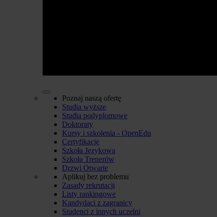
Poznaj naszą ofertę
Studia wyższe
Studia podyplomowe
Doktoraty
Kursy i szkolenia - OpenEdu
Certyfikacje
Szkoła Językowa
Szkoła Trenerów
Drzwi Otwarte
Aplikuj bez problemu
Zasady rekrutacji
Listy rankingowe
Kandydaci z zagranicy
Studenci z innych uczelni