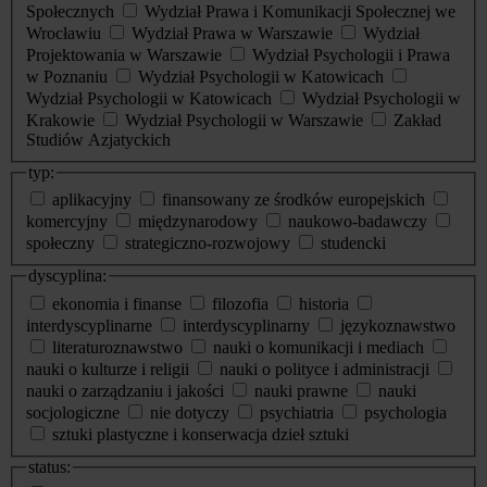
Społecznych
Wydział Prawa i Komunikacji Społecznej we
Wrocławiu
Wydział Prawa w Warszawie
Wydział
Projektowania w Warszawie
Wydział Psychologii i Prawa
w Poznaniu
Wydział Psychologii w Katowicach
Wydział Psychologii w Katowicach
Wydział Psychologii w
Krakowie
Wydział Psychologii w Warszawie
Zakład
Studiów Azjatyckich
typ:
aplikacyjny
finansowany ze środków europejskich
komercyjny
międzynarodowy
naukowo-badawczy
społeczny
strategiczno-rozwojowy
studencki
dyscyplina:
ekonomia i finanse
filozofia
historia
interdyscyplinarne
interdyscyplinarny
językoznawstwo
literaturoznawstwo
nauki o komunikacji i mediach
nauki o kulturze i religii
nauki o polityce i administracji
nauki o zarządzaniu i jakości
nauki prawne
nauki
socjologiczne
nie dotyczy
psychiatria
psychologia
sztuki plastyczne i konserwacja dzieł sztuki
status: