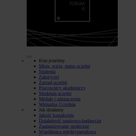
Kim jesteśmy
Misja, wizja, status uczelni
Strategia
Założyciel
Zarząd uczelni
Pracownicy akademiccy
Struktura uczelni
Medale i odznaczenia
Wirtualna Uczelnia
Jak działamy
Jakość kształcenia
Działalność naukowo-badawcza
Zaangażowanie społeczne
Współpraca międzynarodowa