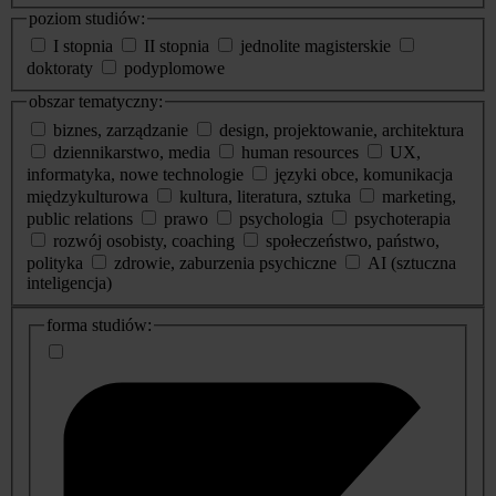
poziom studiów:
I stopnia
II stopnia
jednolite magisterskie
doktoraty
podyplomowe
obszar tematyczny:
biznes, zarządzanie
design, projektowanie, architektura
dziennikarstwo, media
human resources
UX,
informatyka, nowe technologie
języki obce, komunikacja
międzykulturowa
kultura, literatura, sztuka
marketing,
public relations
prawo
psychologia
psychoterapia
rozwój osobisty, coaching
społeczeństwo, państwo,
polityka
zdrowie, zaburzenia psychiczne
AI (sztuczna
inteligencja)
dodatkowe
forma studiów:
informacje
o
studiach