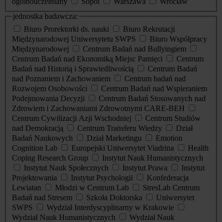
ogólnouczelniany
Sopot
Warszawa
Wrocław
jednostka badawcza:
Biuro Prorektorki ds. nauki
Biuro Rekrutacji
Międzynarodowej Uniwersytetu SWPS
Biuro Współpracy
Międzynarodowej
Centrum Badań nad Bullyingiem
Centrum Badań nad Ekonomiką Miejsc Pamięci
Centrum
Badań nad Historią i Sprawiedliwością
Centrum Badań
nad Poznaniem i Zachowaniem
Centrum badań nad
Rozwojem Osobowości
Centrum Badań nad Wspieraniem
Podejmowania Decyzji
Centrum Badań Stosowanych nad
Zdrowiem i Zachowaniami Zdrowotnymi CARE-BEH
Centrum Cywilizacji Azji Wschodniej
Centrum Studiów
nad Demokracją
Centrum Transferu Wiedzy
Dział
Badań Naukowych
Dział Marketingu
Emotion
Cognition Lab
Europejski Uniwersytet Viadrina
Health
Coping Research Group
Instytut Nauk Humanistycznych
Instytut Nauk Społecznych
Instytut Prawa
Instytut
Projektowania
Instytut Psychologii
Konfederacja
Lewiatan
Młodzi w Centrum Lab
StresLab Centrum
Badań nad Stresem
Szkoła Doktorska
Uniwersytet
SWPS
Wydział Interdyscyplinarny w Krakowie
Wydział Nauk Humanistycznych
Wydział Nauk