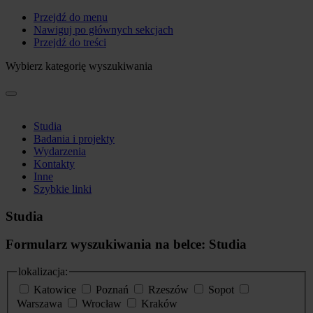
Przejdź do menu
Nawiguj po głównych sekcjach
Przejdź do treści
Wybierz kategorię wyszukiwania
Studia
Badania i projekty
Wydarzenia
Kontakty
Inne
Szybkie linki
Studia
Formularz wyszukiwania na belce: Studia
lokalizacja:
Katowice
Poznań
Rzeszów
Sopot
Warszawa
Wrocław
Kraków