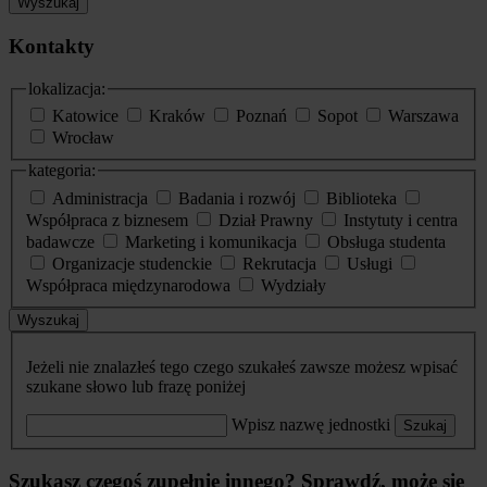
Wyszukaj
Kontakty
lokalizacja:
Katowice
Kraków
Poznań
Sopot
Warszawa
Wrocław
kategoria:
Administracja
Badania i rozwój
Biblioteka
Współpraca z biznesem
Dział Prawny
Instytuty i centra
badawcze
Marketing i komunikacja
Obsługa studenta
Organizacje studenckie
Rekrutacja
Usługi
Współpraca międzynarodowa
Wydziały
Wyszukaj
Jeżeli nie znalazłeś tego czego szukałeś zawsze możesz wpisać
szukane słowo lub frazę poniżej
Wpisz nazwę jednostki
Szukaj
Szukasz czegoś zupełnie innego? Sprawdź, może się