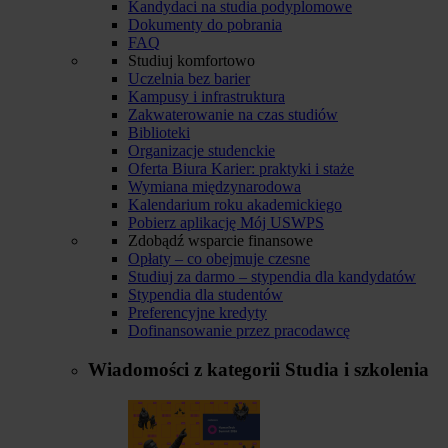
Kandydaci na studia podyplomowe
Dokumenty do pobrania
FAQ
Studiuj komfortowo
Uczelnia bez barier
Kampusy i infrastruktura
Zakwaterowanie na czas studiów
Biblioteki
Organizacje studenckie
Oferta Biura Karier: praktyki i staże
Wymiana międzynarodowa
Kalendarium roku akademickiego
Pobierz aplikację Mój USWPS
Zdobądź wsparcie finansowe
Opłaty – co obejmuje czesne
Studiuj za darmo – stypendia dla kandydatów
Stypendia dla studentów
Preferencyjne kredyty
Dofinansowanie przez pracodawcę
Wiadomości z kategorii
Studia i szkolenia