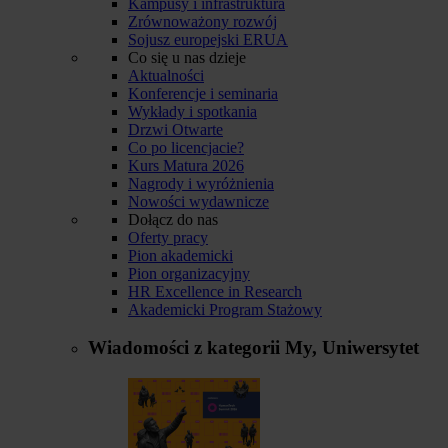
Kampusy i infrastruktura
Zrównoważony rozwój
Sojusz europejski ERUA
Co się u nas dzieje
Aktualności
Konferencje i seminaria
Wykłady i spotkania
Drzwi Otwarte
Co po licencjacie?
Kurs Matura 2026
Nagrody i wyróżnienia
Nowości wydawnicze
Dołącz do nas
Oferty pracy
Pion akademicki
Pion organizacyjny
HR Excellence in Research
Akademicki Program Stażowy
Wiadomości z kategorii
My, Uniwersytet