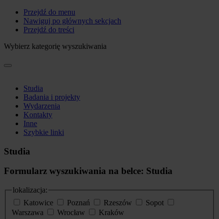
Przejdź do menu
Nawiguj po głównych sekcjach
Przejdź do treści
Wybierz kategorię wyszukiwania
Studia
Badania i projekty
Wydarzenia
Kontakty
Inne
Szybkie linki
Studia
Formularz wyszukiwania na belce: Studia
lokalizacja:
Katowice
Poznań
Rzeszów
Sopot
Warszawa
Wrocław
Kraków