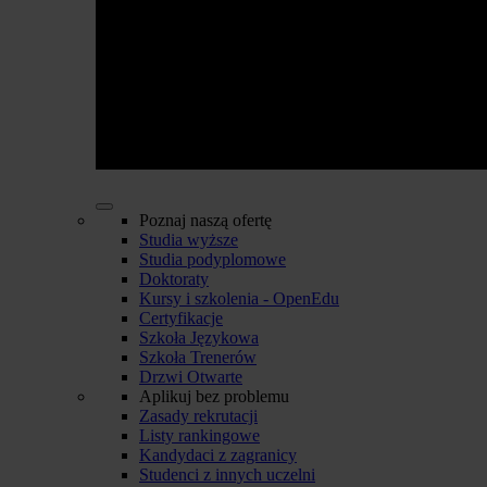
Poznaj naszą ofertę
Studia wyższe
Studia podyplomowe
Doktoraty
Kursy i szkolenia - OpenEdu
Certyfikacje
Szkoła Językowa
Szkoła Trenerów
Drzwi Otwarte
Aplikuj bez problemu
Zasady rekrutacji
Listy rankingowe
Kandydaci z zagranicy
Studenci z innych uczelni