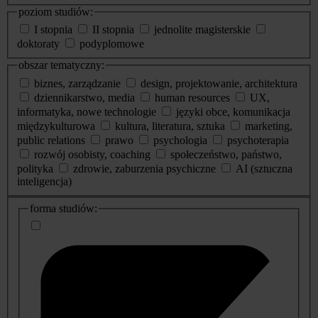
poziom studiów:
I stopnia
II stopnia
jednolite magisterskie
doktoraty
podyplomowe
obszar tematyczny:
biznes, zarządzanie
design, projektowanie, architektura
dziennikarstwo, media
human resources
UX,
informatyka, nowe technologie
języki obce, komunikacja
międzykulturowa
kultura, literatura, sztuka
marketing,
public relations
prawo
psychologia
psychoterapia
rozwój osobisty, coaching
społeczeństwo, państwo,
polityka
zdrowie, zaburzenia psychiczne
AI (sztuczna
inteligencja)
dodatkowe
forma studiów:
informacje
o
studiach