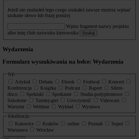
Jeżeli nie znalazłeś tego czego szukałeś zawsze możesz wpisać
szukane słowo lub frazę poniżej
Wpisz fragment nazwy projektu
albo imię i/lub nazwisko kierownika
Szukaj
Wydarzenia
Formularz wyszukiwania na belce: Wydarzenia
typ:
Artykuł
Debata
Ebook
Festiwal
Koncert
Konferencja
Książka
Podcast
Raport
Silent-
disco
Spektakl
Spotkanie
Studia-podyplomowe
Szkolenie
Turniej-gier
Uroczystość
Videocast
Warsztat
Webinar
Wykład
Wystawa
lokalizacja:
Katowice
Kraków
online
Poznań
Sopot
Warszawa
Wrocław