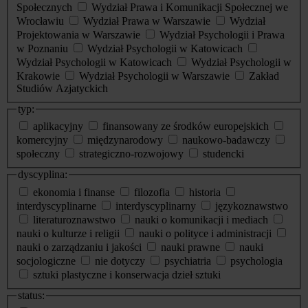
Społecznych
Wydział Prawa i Komunikacji Społecznej we
Wrocławiu
Wydział Prawa w Warszawie
Wydział
Projektowania w Warszawie
Wydział Psychologii i Prawa
w Poznaniu
Wydział Psychologii w Katowicach
Wydział Psychologii w Katowicach
Wydział Psychologii w
Krakowie
Wydział Psychologii w Warszawie
Zakład
Studiów Azjatyckich
typ:
aplikacyjny
finansowany ze środków europejskich
komercyjny
międzynarodowy
naukowo-badawczy
społeczny
strategiczno-rozwojowy
studencki
dyscyplina:
ekonomia i finanse
filozofia
historia
interdyscyplinarne
interdyscyplinarny
językoznawstwo
literaturoznawstwo
nauki o komunikacji i mediach
nauki o kulturze i religii
nauki o polityce i administracji
nauki o zarządzaniu i jakości
nauki prawne
nauki
socjologiczne
nie dotyczy
psychiatria
psychologia
sztuki plastyczne i konserwacja dzieł sztuki
status: