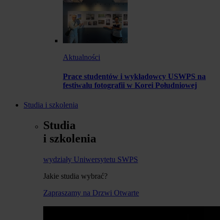
Aktualności
Prace studentów i wykładowcy USWPS na
festiwalu fotografii w Korei Południowej
Studia i szkolenia
Studia
i szkolenia
wydziały Uniwersytetu SWPS
Jakie studia wybrać?
Zapraszamy na Drzwi Otwarte