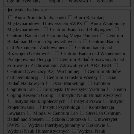
ogólnouczelniany
Sopot
Warszawa
Wrocław
jednostka badawcza:
Biuro Prorektorki ds. nauki
Biuro Rekrutacji
Międzynarodowej Uniwersytetu SWPS
Biuro Współpracy
Międzynarodowej
Centrum Badań nad Bullyingiem
Centrum Badań nad Ekonomiką Miejsc Pamięci
Centrum
Badań nad Historią i Sprawiedliwością
Centrum Badań
nad Poznaniem i Zachowaniem
Centrum badań nad
Rozwojem Osobowości
Centrum Badań nad Wspieraniem
Podejmowania Decyzji
Centrum Badań Stosowanych nad
Zdrowiem i Zachowaniami Zdrowotnymi CARE-BEH
Centrum Cywilizacji Azji Wschodniej
Centrum Studiów
nad Demokracją
Centrum Transferu Wiedzy
Dział
Badań Naukowych
Dział Marketingu
Emotion
Cognition Lab
Europejski Uniwersytet Viadrina
Health
Coping Research Group
Instytut Nauk Humanistycznych
Instytut Nauk Społecznych
Instytut Prawa
Instytut
Projektowania
Instytut Psychologii
Konfederacja
Lewiatan
Młodzi w Centrum Lab
StresLab Centrum
Badań nad Stresem
Szkoła Doktorska
Uniwersytet
SWPS
Wydział Interdyscyplinarny w Krakowie
Wydział Nauk Humanistycznych
Wydział Nauk