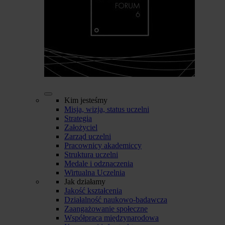
Kim jesteśmy
Misja, wizja, status uczelni
Strategia
Założyciel
Zarząd uczelni
Pracownicy akademiccy
Struktura uczelni
Medale i odznaczenia
Wirtualna Uczelnia
Jak działamy
Jakość kształcenia
Działalność naukowo-badawcza
Zaangażowanie społeczne
Współpraca międzynarodowa