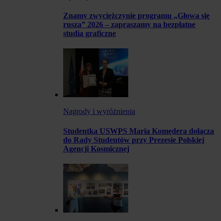
Znamy zwyciężczynie programu „Głowa się
rusza” 2026 – zapraszamy na bezpłatne
studia graficzne
Nagrody i wyróżnienia
Studentka USWPS Maria Komędera dołącza
do Rady Studentów przy Prezesie Polskiej
Agencji Kosmicznej