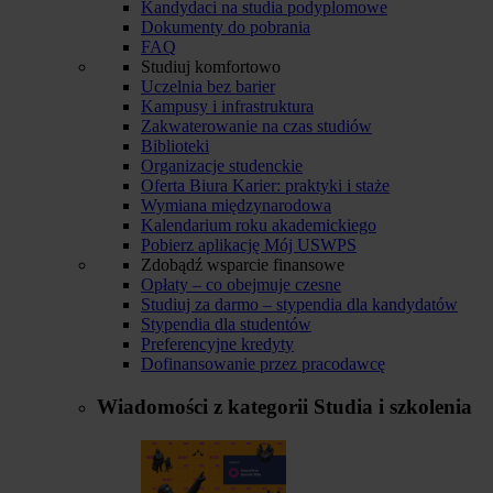
Kandydaci na studia podyplomowe
Dokumenty do pobrania
FAQ
Studiuj komfortowo
Uczelnia bez barier
Kampusy i infrastruktura
Zakwaterowanie na czas studiów
Biblioteki
Organizacje studenckie
Oferta Biura Karier: praktyki i staże
Wymiana międzynarodowa
Kalendarium roku akademickiego
Pobierz aplikację Mój USWPS
Zdobądź wsparcie finansowe
Opłaty – co obejmuje czesne
Studiuj za darmo – stypendia dla kandydatów
Stypendia dla studentów
Preferencyjne kredyty
Dofinansowanie przez pracodawcę
Wiadomości z kategorii
Studia i szkolenia