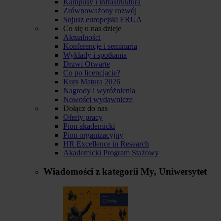
Kampusy i infrastruktura
Zrównoważony rozwój
Sojusz europejski ERUA
Co się u nas dzieje
Aktualności
Konferencje i seminaria
Wykłady i spotkania
Drzwi Otwarte
Co po licencjacie?
Kurs Matura 2026
Nagrody i wyróżnienia
Nowości wydawnicze
Dołącz do nas
Oferty pracy
Pion akademicki
Pion organizacyjny
HR Excellence in Research
Akademicki Program Stażowy
Wiadomości z kategorii
My, Uniwersytet