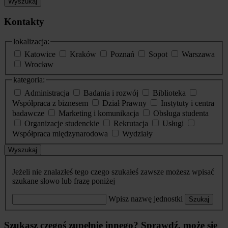
Wyszukaj
Kontakty
lokalizacja:
Katowice
Kraków
Poznań
Sopot
Warszawa
Wrocław
kategoria:
Administracja
Badania i rozwój
Biblioteka
Współpraca z biznesem
Dział Prawny
Instytuty i centra
badawcze
Marketing i komunikacja
Obsługa studenta
Organizacje studenckie
Rekrutacja
Usługi
Współpraca międzynarodowa
Wydziały
Wyszukaj
Jeżeli nie znalazłeś tego czego szukałeś zawsze możesz wpisać
szukane słowo lub frazę poniżej
Wpisz nazwę jednostki
Szukaj
Szukasz czegoś zupełnie innego? Sprawdź, może się