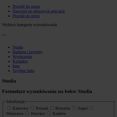
Przejdź do menu
Nawiguj po głównych sekcjach
Przejdź do treści
Wybierz kategorię wyszukiwania
Studia
Badania i projekty
Wydarzenia
Kontakty
Inne
Szybkie linki
Studia
Formularz wyszukiwania na belce: Studia
lokalizacja:
Katowice
Poznań
Rzeszów
Sopot
Warszawa
Wrocław
Kraków