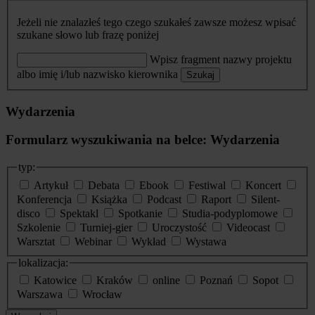
Jeżeli nie znalazłeś tego czego szukałeś zawsze możesz wpisać
szukane słowo lub frazę poniżej
Wpisz fragment nazwy projektu
albo imię i/lub nazwisko kierownika
Szukaj
Wydarzenia
Formularz wyszukiwania na belce: Wydarzenia
typ:
Artykuł
Debata
Ebook
Festiwal
Koncert
Konferencja
Książka
Podcast
Raport
Silent-
disco
Spektakl
Spotkanie
Studia-podyplomowe
Szkolenie
Turniej-gier
Uroczystość
Videocast
Warsztat
Webinar
Wykład
Wystawa
lokalizacja:
Katowice
Kraków
online
Poznań
Sopot
Warszawa
Wrocław