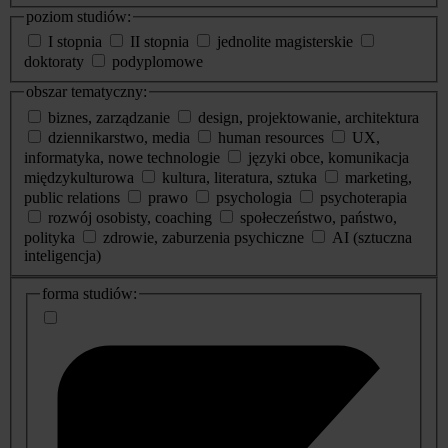
poziom studiów:
I stopnia
II stopnia
jednolite magisterskie
doktoraty
podyplomowe
obszar tematyczny:
biznes, zarządzanie
design, projektowanie, architektura
dziennikarstwo, media
human resources
UX,
informatyka, nowe technologie
języki obce, komunikacja
międzykulturowa
kultura, literatura, sztuka
marketing,
public relations
prawo
psychologia
psychoterapia
rozwój osobisty, coaching
społeczeństwo, państwo,
polityka
zdrowie, zaburzenia psychiczne
AI (sztuczna
inteligencja)
dodatkowe
forma studiów:
informacje
o
studiach