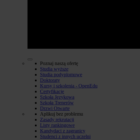
Poznaj naszą ofertę
Studia wyższe
Studia podyplomowe
Doktoraty
Kursy i szkolenia - OpenEdu
Certyfikacje
Szkoła Językowa
Szkoła Trenerów
Drzwi Otwarte
Aplikuj bez problemu
Zasady rekrutacji
Listy rankingowe
Kandydaci z zagranicy
Studenci z innych uczelni