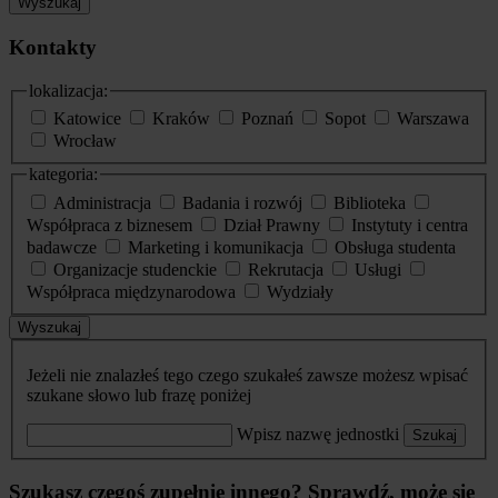
Wyszukaj
Kontakty
lokalizacja:
Katowice
Kraków
Poznań
Sopot
Warszawa
Wrocław
kategoria:
Administracja
Badania i rozwój
Biblioteka
Współpraca z biznesem
Dział Prawny
Instytuty i centra
badawcze
Marketing i komunikacja
Obsługa studenta
Organizacje studenckie
Rekrutacja
Usługi
Współpraca międzynarodowa
Wydziały
Wyszukaj
Jeżeli nie znalazłeś tego czego szukałeś zawsze możesz wpisać
szukane słowo lub frazę poniżej
Wpisz nazwę jednostki
Szukaj
Szukasz czegoś zupełnie innego? Sprawdź, może się