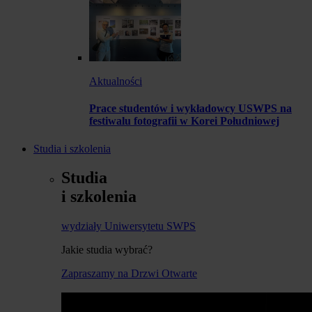
Aktualności
Prace studentów i wykładowcy USWPS na
festiwalu fotografii w Korei Południowej
Studia i szkolenia
Studia
i szkolenia
wydziały Uniwersytetu SWPS
Jakie studia wybrać?
Zapraszamy na Drzwi Otwarte