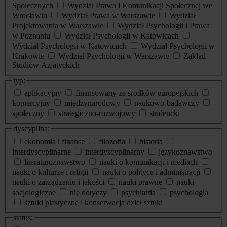
Społecznych
Wydział Prawa i Komunikacji Społecznej we
Wrocławiu
Wydział Prawa w Warszawie
Wydział
Projektowania w Warszawie
Wydział Psychologii i Prawa
w Poznaniu
Wydział Psychologii w Katowicach
Wydział Psychologii w Katowicach
Wydział Psychologii w
Krakowie
Wydział Psychologii w Warszawie
Zakład
Studiów Azjatyckich
typ:
aplikacyjny
finansowany ze środków europejskich
komercyjny
międzynarodowy
naukowo-badawczy
społeczny
strategiczno-rozwojowy
studencki
dyscyplina:
ekonomia i finanse
filozofia
historia
interdyscyplinarne
interdyscyplinarny
językoznawstwo
literaturoznawstwo
nauki o komunikacji i mediach
nauki o kulturze i religii
nauki o polityce i administracji
nauki o zarządzaniu i jakości
nauki prawne
nauki
socjologiczne
nie dotyczy
psychiatria
psychologia
sztuki plastyczne i konserwacja dzieł sztuki
status: