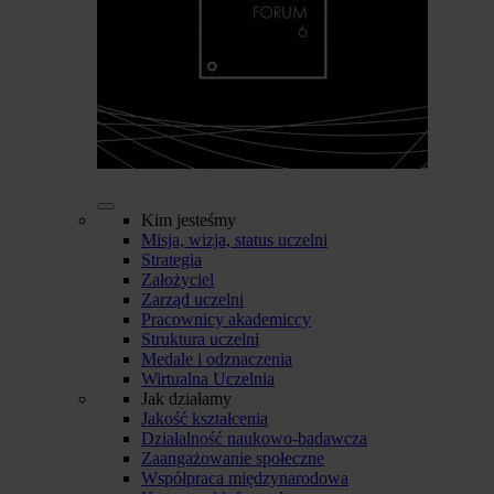
Kim jesteśmy
Misja, wizja, status uczelni
Strategia
Założyciel
Zarząd uczelni
Pracownicy akademiccy
Struktura uczelni
Medale i odznaczenia
Wirtualna Uczelnia
Jak działamy
Jakość kształcenia
Działalność naukowo-badawcza
Zaangażowanie społeczne
Współpraca międzynarodowa