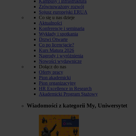
Kampusy i infrastruktura
Zrównoważony rozwój
Sojusz europejski ERUA
Co się u nas dzieje
Aktualności
Konferencje i seminaria
Wykłady i spotkania
Drzwi Otwarte
Co po licencjacie?
Kurs Matura 2026
Nagrody i wyróżnienia
Nowości wydawnicze
Dołącz do nas
Oferty pracy
Pion akademicki
Pion organizacyjny
HR Excellence in Research
Akademicki Program Stażowy
Wiadomości z kategorii
My, Uniwersytet