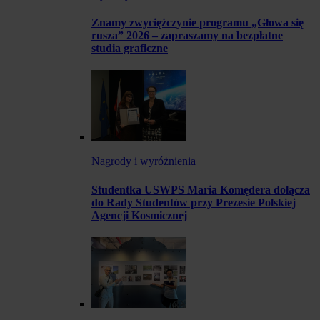
Znamy zwyciężczynie programu „Głowa się
rusza” 2026 – zapraszamy na bezpłatne
studia graficzne
Nagrody i wyróżnienia
Studentka USWPS Maria Komędera dołącza
do Rady Studentów przy Prezesie Polskiej
Agencji Kosmicznej