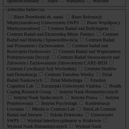
ogólnouczelniany
Sopot
Warszawa
Wrocław
jednostka badawcza:
Biuro Prorektorki ds. nauki
Biuro Rekrutacji
Międzynarodowej Uniwersytetu SWPS
Biuro Współpracy
Międzynarodowej
Centrum Badań nad Bullyingiem
Centrum Badań nad Ekonomiką Miejsc Pamięci
Centrum
Badań nad Historią i Sprawiedliwością
Centrum Badań
nad Poznaniem i Zachowaniem
Centrum badań nad
Rozwojem Osobowości
Centrum Badań nad Wspieraniem
Podejmowania Decyzji
Centrum Badań Stosowanych nad
Zdrowiem i Zachowaniami Zdrowotnymi CARE-BEH
Centrum Cywilizacji Azji Wschodniej
Centrum Studiów
nad Demokracją
Centrum Transferu Wiedzy
Dział
Badań Naukowych
Dział Marketingu
Emotion
Cognition Lab
Europejski Uniwersytet Viadrina
Health
Coping Research Group
Instytut Nauk Humanistycznych
Instytut Nauk Społecznych
Instytut Prawa
Instytut
Projektowania
Instytut Psychologii
Konfederacja
Lewiatan
Młodzi w Centrum Lab
StresLab Centrum
Badań nad Stresem
Szkoła Doktorska
Uniwersytet
SWPS
Wydział Interdyscyplinarny w Krakowie
Wydział Nauk Humanistycznych
Wydział Nauk