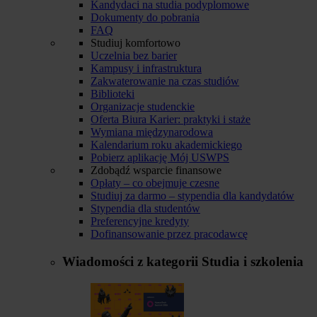
Kandydaci na studia podyplomowe
Dokumenty do pobrania
FAQ
Studiuj komfortowo
Uczelnia bez barier
Kampusy i infrastruktura
Zakwaterowanie na czas studiów
Biblioteki
Organizacje studenckie
Oferta Biura Karier: praktyki i staże
Wymiana międzynarodowa
Kalendarium roku akademickiego
Pobierz aplikację Mój USWPS
Zdobądź wsparcie finansowe
Opłaty – co obejmuje czesne
Studiuj za darmo – stypendia dla kandydatów
Stypendia dla studentów
Preferencyjne kredyty
Dofinansowanie przez pracodawcę
Wiadomości z kategorii
Studia i szkolenia