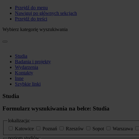
Przejdź do menu
Nawiguj po głównych sekcjach
Przejdź do treści
Wybierz kategorię wyszukiwania
Studia
Badania i projekty
Wydarzenia
Kontakty
Inne
Szybkie linki
Studia
Formularz wyszukiwania na belce: Studia
lokalizacja:
Katowice
Poznań
Rzeszów
Sopot
Warszawa
poziom studiów: