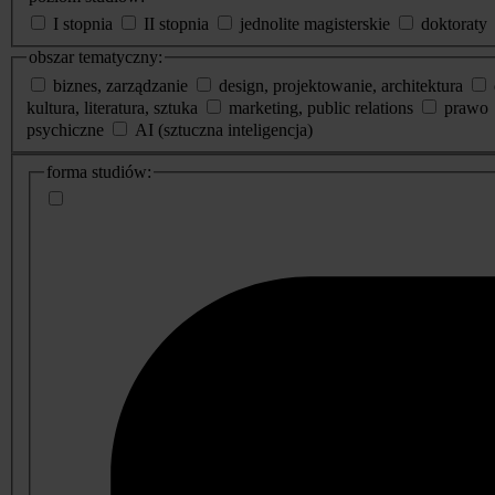
I stopnia
II stopnia
jednolite magisterskie
doktoraty
obszar tematyczny:
biznes, zarządzanie
design, projektowanie, architektura
kultura, literatura, sztuka
marketing, public relations
prawo
psychiczne
AI (sztuczna inteligencja)
dodatkowe
forma studiów:
informacje
o
studiach