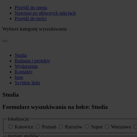
Przejdź do menu
Nawiguj po głównych sekcjach
Przejdź do treści
Wybierz kategorię wyszukiwania
Studia
Badania i projekty
Wydarzenia
Kontakty
Inne
Szybkie linki
Studia
Formularz wyszukiwania na belce: Studia
lokalizacja:
Katowice
Poznań
Rzeszów
Sopot
Warszawa
poziom studiów: