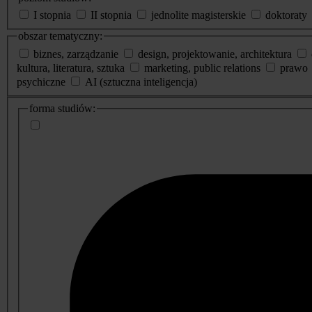
I stopnia
II stopnia
jednolite magisterskie
doktoraty
obszar tematyczny:
biznes, zarządzanie
design, projektowanie, architektura
kultura, literatura, sztuka
marketing, public relations
prawo
psychiczne
AI (sztuczna inteligencja)
dodatkowe
forma studiów:
informacje
o
studiach