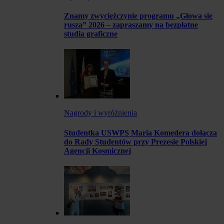
Znamy zwyciężczynie programu „Głowa się
rusza” 2026 – zapraszamy na bezpłatne
studia graficzne
Nagrody i wyróżnienia
Studentka USWPS Maria Komędera dołącza
do Rady Studentów przy Prezesie Polskiej
Agencji Kosmicznej