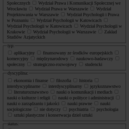
Społecznych
Wydział Prawa i Komunikacji Społecznej we
Wrocławiu
Wydział Prawa w Warszawie
Wydział
Projektowania w Warszawie
Wydział Psychologii i Prawa
w Poznaniu
Wydział Psychologii w Katowicach
Wydział Psychologii w Katowicach
Wydział Psychologii w
Krakowie
Wydział Psychologii w Warszawie
Zakład
Studiów Azjatyckich
typ:
aplikacyjny
finansowany ze środków europejskich
komercyjny
międzynarodowy
naukowo-badawczy
społeczny
strategiczno-rozwojowy
studencki
dyscyplina:
ekonomia i finanse
filozofia
historia
interdyscyplinarne
interdyscyplinarny
językoznawstwo
literaturoznawstwo
nauki o komunikacji i mediach
nauki o kulturze i religii
nauki o polityce i administracji
nauki o zarządzaniu i jakości
nauki prawne
nauki
socjologiczne
nie dotyczy
psychiatria
psychologia
sztuki plastyczne i konserwacja dzieł sztuki
status: