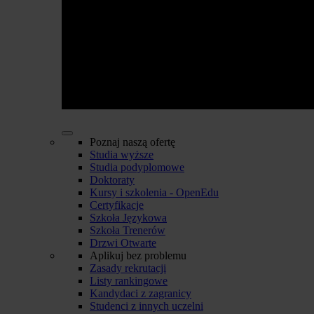
Poznaj naszą ofertę
Studia wyższe
Studia podyplomowe
Doktoraty
Kursy i szkolenia - OpenEdu
Certyfikacje
Szkoła Językowa
Szkoła Trenerów
Drzwi Otwarte
Aplikuj bez problemu
Zasady rekrutacji
Listy rankingowe
Kandydaci z zagranicy
Studenci z innych uczelni