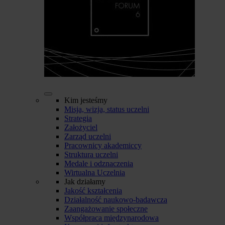
Kim jesteśmy
Misja, wizja, status uczelni
Strategia
Założyciel
Zarząd uczelni
Pracownicy akademiccy
Struktura uczelni
Medale i odznaczenia
Wirtualna Uczelnia
Jak działamy
Jakość kształcenia
Działalność naukowo-badawcza
Zaangażowanie społeczne
Współpraca międzynarodowa