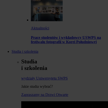
Aktualności
Prace studentów i wykładowcy USWPS na
festiwalu fotografii w Korei Południowej
Studia i szkolenia
Studia
i szkolenia
wydziały Uniwersytetu SWPS
Jakie studia wybrać?
Zapraszamy na Drzwi Otwarte