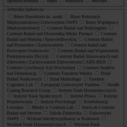
ogólnouczelniany
Sopot
Warszawa
Wrocław
jednostka badawcza:
Biuro Prorektorki ds. nauki
Biuro Rekrutacji
Międzynarodowej Uniwersytetu SWPS
Biuro Współpracy
Międzynarodowej
Centrum Badań nad Bullyingiem
Centrum Badań nad Ekonomiką Miejsc Pamięci
Centrum
Badań nad Historią i Sprawiedliwością
Centrum Badań
nad Poznaniem i Zachowaniem
Centrum badań nad
Rozwojem Osobowości
Centrum Badań nad Wspieraniem
Podejmowania Decyzji
Centrum Badań Stosowanych nad
Zdrowiem i Zachowaniami Zdrowotnymi CARE-BEH
Centrum Cywilizacji Azji Wschodniej
Centrum Studiów
nad Demokracją
Centrum Transferu Wiedzy
Dział
Badań Naukowych
Dział Marketingu
Emotion
Cognition Lab
Europejski Uniwersytet Viadrina
Health
Coping Research Group
Instytut Nauk Humanistycznych
Instytut Nauk Społecznych
Instytut Prawa
Instytut
Projektowania
Instytut Psychologii
Konfederacja
Lewiatan
Młodzi w Centrum Lab
StresLab Centrum
Badań nad Stresem
Szkoła Doktorska
Uniwersytet
SWPS
Wydział Interdyscyplinarny w Krakowie
Wydział Nauk Humanistycznych
Wydział Nauk