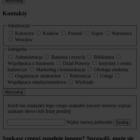
Wyszukaj
Kontakty
lokalizacja:
Katowice
Kraków
Poznań
Sopot
Warszawa
Wrocław
kategoria:
Administracja
Badania i rozwój
Biblioteka
Współpraca z biznesem
Dział Prawny
Instytuty i centra
badawcze
Marketing i komunikacja
Obsługa studenta
Organizacje studenckie
Rekrutacja
Usługi
Współpraca międzynarodowa
Wydziały
Wyszukaj
Jeżeli nie znalazłeś tego czego szukałeś zawsze możesz wpisać
szukane słowo lub frazę poniżej
Wpisz nazwę jednostki
Szukaj
Szukasz czegoś zupełnie innego? Sprawdź, może się