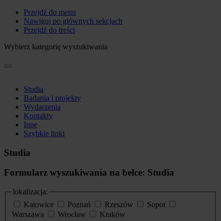
Przejdź do menu
Nawiguj po głównych sekcjach
Przejdź do treści
Wybierz kategorię wyszukiwania
Studia
Badania i projekty
Wydarzenia
Kontakty
Inne
Szybkie linki
Studia
Formularz wyszukiwania na belce: Studia
lokalizacja:
Katowice
Poznań
Rzeszów
Sopot
Warszawa
Wrocław
Kraków