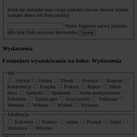
Jeżeli nie znalazłeś tego czego szukałeś zawsze możesz wpisać
szukane słowo lub frazę poniżej
Wpisz fragment nazwy projektu
albo imię i/lub nazwisko kierownika
Szukaj
Wydarzenia
Formularz wyszukiwania na belce: Wydarzenia
typ:
Artykuł
Debata
Ebook
Festiwal
Koncert
Konferencja
Książka
Podcast
Raport
Silent-
disco
Spektakl
Spotkanie
Studia-podyplomowe
Szkolenie
Turniej-gier
Uroczystość
Videocast
Warsztat
Webinar
Wykład
Wystawa
lokalizacja:
Katowice
Kraków
online
Poznań
Sopot
Warszawa
Wrocław