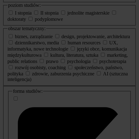
poziom studiów:
I stopnia
II stopnia
jednolite magisterskie
doktoraty
podyplomowe
obszar tematyczny:
biznes, zarządzanie
design, projektowanie, architektura
dziennikarstwo, media
human resources
UX,
informatyka, nowe technologie
języki obce, komunikacja
międzykulturowa
kultura, literatura, sztuka
marketing,
public relations
prawo
psychologia
psychoterapia
rozwój osobisty, coaching
społeczeństwo, państwo,
polityka
zdrowie, zaburzenia psychiczne
AI (sztuczna
inteligencja)
dodatkowe
forma studiów:
informacje
o
studiach