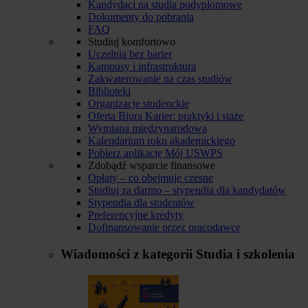
Kandydaci na studia podyplomowe
Dokumenty do pobrania
FAQ
Studiuj komfortowo
Uczelnia bez barier
Kampusy i infrastruktura
Zakwaterowanie na czas studiów
Biblioteki
Organizacje studenckie
Oferta Biura Karier: praktyki i staże
Wymiana międzynarodowa
Kalendarium roku akademickiego
Pobierz aplikację Mój USWPS
Zdobądź wsparcie finansowe
Opłaty – co obejmuje czesne
Studiuj za darmo – stypendia dla kandydatów
Stypendia dla studentów
Preferencyjne kredyty
Dofinansowanie przez pracodawcę
Wiadomości z kategorii
Studia i szkolenia