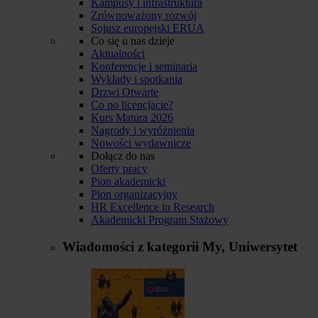
Kampusy i infrastruktura
Zrównoważony rozwój
Sojusz europejski ERUA
Co się u nas dzieje
Aktualności
Konferencje i seminaria
Wykłady i spotkania
Drzwi Otwarte
Co po licencjacie?
Kurs Matura 2026
Nagrody i wyróżnienia
Nowości wydawnicze
Dołącz do nas
Oferty pracy
Pion akademicki
Pion organizacyjny
HR Excellence in Research
Akademicki Program Stażowy
Wiadomości z kategorii
My, Uniwersytet