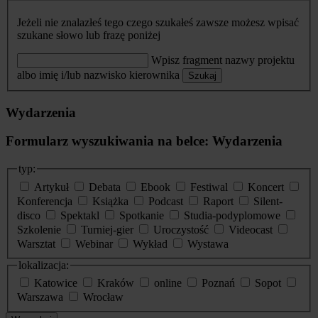
Jeżeli nie znalazłeś tego czego szukałeś zawsze możesz wpisać
szukane słowo lub frazę poniżej
Wpisz fragment nazwy projektu
albo imię i/lub nazwisko kierownika
Szukaj
Wydarzenia
Formularz wyszukiwania na belce: Wydarzenia
typ:
Artykuł
Debata
Ebook
Festiwal
Koncert
Konferencja
Książka
Podcast
Raport
Silent-
disco
Spektakl
Spotkanie
Studia-podyplomowe
Szkolenie
Turniej-gier
Uroczystość
Videocast
Warsztat
Webinar
Wykład
Wystawa
lokalizacja:
Katowice
Kraków
online
Poznań
Sopot
Warszawa
Wrocław