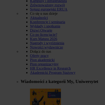
Kampusy i infrastruktura
Zrównoważony rozwój
Sojusz europejski ERUA
Co się u nas dzieje
Aktualności
Konferencje i seminaria
Wykłady i spotkania
Drzwi Otwarte
Co po licencjacie?
Kurs Matura 2026
Nagrody i wyróżnienia
Nowości wydawnicze
Dołącz do nas
Oferty pracy
Pion akademicki
Pion organizacyjny
HR Excellence in Research
Akademicki Program Stażowy
Wiadomości z kategorii
My, Uniwersytet