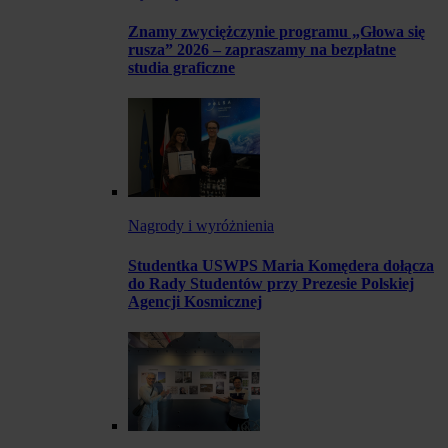
Znamy zwyciężczynie programu „Głowa się
rusza” 2026 – zapraszamy na bezpłatne
studia graficzne
Nagrody i wyróżnienia
Studentka USWPS Maria Komędera dołącza
do Rady Studentów przy Prezesie Polskiej
Agencji Kosmicznej