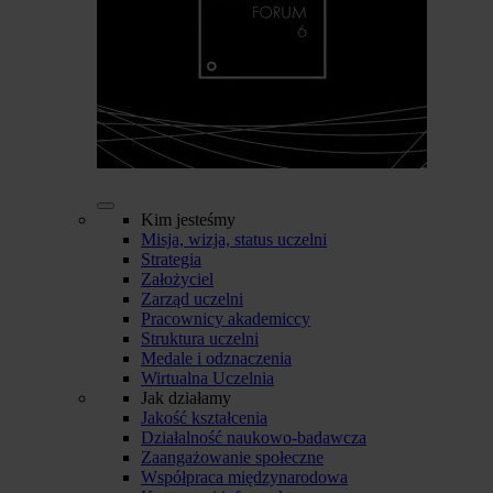
Kim jesteśmy
Misja, wizja, status uczelni
Strategia
Założyciel
Zarząd uczelni
Pracownicy akademiccy
Struktura uczelni
Medale i odznaczenia
Wirtualna Uczelnia
Jak działamy
Jakość kształcenia
Działalność naukowo-badawcza
Zaangażowanie społeczne
Współpraca międzynarodowa