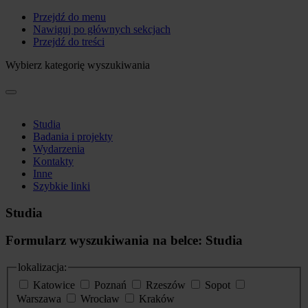
Przejdź do menu
Nawiguj po głównych sekcjach
Przejdź do treści
Wybierz kategorię wyszukiwania
Studia
Badania i projekty
Wydarzenia
Kontakty
Inne
Szybkie linki
Studia
Formularz wyszukiwania na belce: Studia
lokalizacja:
Katowice
Poznań
Rzeszów
Sopot
Warszawa
Wrocław
Kraków