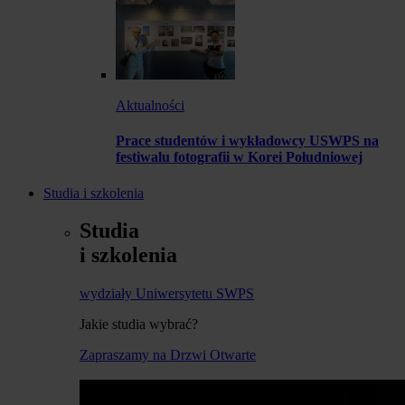
Aktualności
Prace studentów i wykładowcy USWPS na
festiwalu fotografii w Korei Południowej
Studia i szkolenia
Studia
i szkolenia
wydziały Uniwersytetu SWPS
Jakie studia wybrać?
Zapraszamy na Drzwi Otwarte