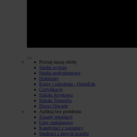
Poznaj naszą ofertę
Studia wyższe
Studia podyplomowe
Doktoraty
Kursy i szkolenia - OpenEdu
Certyfikacje
Szkoła Językowa
Szkoła Trenerów
Drzwi Otwarte
Aplikuj bez problemu
Zasady rekrutacji
Listy rankingowe
Kandydaci z zagranicy
Studenci z innych uczelni