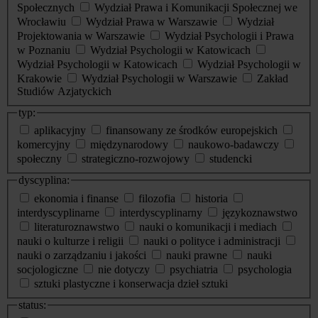
Społecznych
Wydział Prawa i Komunikacji Społecznej we
Wrocławiu
Wydział Prawa w Warszawie
Wydział
Projektowania w Warszawie
Wydział Psychologii i Prawa
w Poznaniu
Wydział Psychologii w Katowicach
Wydział Psychologii w Katowicach
Wydział Psychologii w
Krakowie
Wydział Psychologii w Warszawie
Zakład
Studiów Azjatyckich
typ:
aplikacyjny
finansowany ze środków europejskich
komercyjny
międzynarodowy
naukowo-badawczy
społeczny
strategiczno-rozwojowy
studencki
dyscyplina:
ekonomia i finanse
filozofia
historia
interdyscyplinarne
interdyscyplinarny
językoznawstwo
literaturoznawstwo
nauki o komunikacji i mediach
nauki o kulturze i religii
nauki o polityce i administracji
nauki o zarządzaniu i jakości
nauki prawne
nauki
socjologiczne
nie dotyczy
psychiatria
psychologia
sztuki plastyczne i konserwacja dzieł sztuki
status: