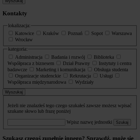
Wyszukaj
Kontakty
lokalizacja:
Katowice
Kraków
Poznań
Sopot
Warszawa
Wrocław
kategoria:
Administracja
Badania i rozwój
Biblioteka
Współpraca z biznesem
Dział Prawny
Instytuty i centra
badawcze
Marketing i komunikacja
Obsługa studenta
Organizacje studenckie
Rekrutacja
Usługi
Współpraca międzynarodowa
Wydziały
Wyszukaj
Jeżeli nie znalazłeś tego czego szukałeś zawsze możesz wpisać
szukane słowo lub frazę poniżej
Wpisz nazwę jednostki
Szukaj
Szukasz czegoś zupełnie innego? Sprawdź, może się