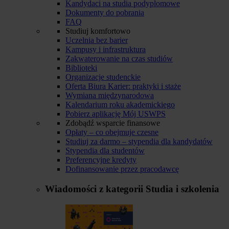
Kandydaci na studia podyplomowe
Dokumenty do pobrania
FAQ
Studiuj komfortowo
Uczelnia bez barier
Kampusy i infrastruktura
Zakwaterowanie na czas studiów
Biblioteki
Organizacje studenckie
Oferta Biura Karier: praktyki i staże
Wymiana międzynarodowa
Kalendarium roku akademickiego
Pobierz aplikację Mój USWPS
Zdobądź wsparcie finansowe
Opłaty – co obejmuje czesne
Studiuj za darmo – stypendia dla kandydatów
Stypendia dla studentów
Preferencyjne kredyty
Dofinansowanie przez pracodawcę
Wiadomości z kategorii
Studia i szkolenia