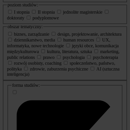
poziom studiów:
I stopnia
II stopnia
jednolite magisterskie
doktoraty
podyplomowe
obszar tematyczny:
biznes, zarządzanie
design, projektowanie, architektura
dziennikarstwo, media
human resources
UX,
informatyka, nowe technologie
języki obce, komunikacja
międzykulturowa
kultura, literatura, sztuka
marketing,
public relations
prawo
psychologia
psychoterapia
rozwój osobisty, coaching
społeczeństwo, państwo,
polityka
zdrowie, zaburzenia psychiczne
AI (sztuczna
inteligencja)
dodatkowe
forma studiów:
informacje
o
studiach