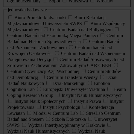
ogólnouczelniany
Sopot
Warszawa
Wrocław
jednostka badawcza:
Biuro Prorektorki ds. nauki
Biuro Rekrutacji
Międzynarodowej Uniwersytetu SWPS
Biuro Współpracy
Międzynarodowej
Centrum Badań nad Bullyingiem
Centrum Badań nad Ekonomiką Miejsc Pamięci
Centrum
Badań nad Historią i Sprawiedliwością
Centrum Badań
nad Poznaniem i Zachowaniem
Centrum badań nad
Rozwojem Osobowości
Centrum Badań nad Wspieraniem
Podejmowania Decyzji
Centrum Badań Stosowanych nad
Zdrowiem i Zachowaniami Zdrowotnymi CARE-BEH
Centrum Cywilizacji Azji Wschodniej
Centrum Studiów
nad Demokracją
Centrum Transferu Wiedzy
Dział
Badań Naukowych
Dział Marketingu
Emotion
Cognition Lab
Europejski Uniwersytet Viadrina
Health
Coping Research Group
Instytut Nauk Humanistycznych
Instytut Nauk Społecznych
Instytut Prawa
Instytut
Projektowania
Instytut Psychologii
Konfederacja
Lewiatan
Młodzi w Centrum Lab
StresLab Centrum
Badań nad Stresem
Szkoła Doktorska
Uniwersytet
SWPS
Wydział Interdyscyplinarny w Krakowie
Wydział Nauk Humanistycznych
Wydział Nauk